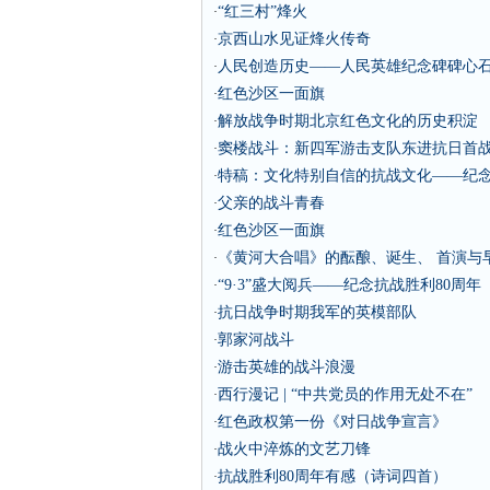
“红三村”烽火
·
京西山水见证烽火传奇
·
人民创造历史——人民英雄纪念碑碑心
·
红色沙区一面旗
·
解放战争时期北京红色文化的历史积淀
·
窦楼战斗：新四军游击支队东进抗日首
·
特稿：文化特别自信的抗战文化——纪念
·
父亲的战斗青春
·
红色沙区一面旗
·
《黄河大合唱》的酝酿、诞生、 首演与
·
“9·3”盛大阅兵——纪念抗战胜利80周年
·
抗日战争时期我军的英模部队
·
郭家河战斗
·
游击英雄的战斗浪漫
·
西行漫记 | “中共党员的作用无处不在”
·
红色政权第一份《对日战争宣言》
·
战火中淬炼的文艺刀锋
·
抗战胜利80周年有感（诗词四首）
·