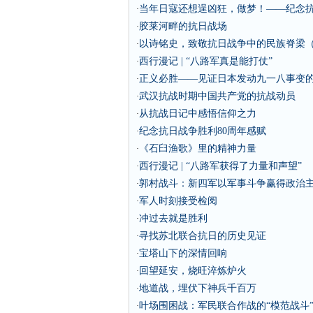
当年日寇还想逞凶狂，做梦！——纪念抗
·
胶莱河畔的抗日战场
·
以诗铭史，致敬抗日战争中的民族脊梁
·
西行漫记 | “八路军真是能打仗”
·
正义必胜——见证日本发动九一八事变的
·
武汉抗战时期中国共产党的抗战动员
·
从抗战日记中感悟信仰之力
·
纪念抗日战争胜利80周年感赋
·
《石臼渔歌》里的精神力量
·
西行漫记 | “八路军获得了力量和声望”
·
郭村战斗：新四军以军事斗争赢得政治
·
军人时刻接受检阅
·
冲过去就是胜利
·
寻找苏北联合抗日的历史见证
·
宝塔山下的深情回响
·
回望延安，烧旺淬炼炉火
·
地道战，埋伏下神兵千百万
·
叶场围困战：军民联合作战的“模范战斗
·