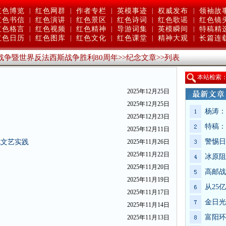
红色博览
|
红色网群
|
作者专栏
|
英模事迹
|
权威发布
|
领袖故
红色书信
|
红色演讲
|
红色景区
|
红色诗词
|
红色歌谣
|
红色镜
红色格言
|
红色视频
|
红色精神
|
导游词集
|
英模瞬间
|
特稿精
红色日历
|
红色图库
|
红色文化
|
红色课堂
|
精神大观
|
长篇连
战争暨世界反法西斯战争胜利80周年
>>
纪念文章
>>
列表
本站检索
2025年12月25日
2025年12月25日
杨涛：
2025年12月23日
特稿：
2025年12月11日
警惕日
战文艺实践
2025年11月26日
2025年11月22日
冰原阻
2025年11月20日
高邮战
2025年11月19日
从25
2025年11月17日
金日光
2025年11月14日
富阳环
2025年11月13日