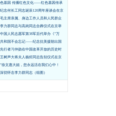
色基因 传播红色文化——红色基因传承
纪念何长工同志诞辰120周年座谈会在京
毛主席亲属、身边工作人员和人民群众
李力群同志与高岗同志合葬仪式在京举
中国人民志愿军第38军后代举办《“万
共和国不会忘记——纪念抗美援朝出国
先行者习仲勋在中国改革开放的历史时
王树声大将夫人杨炬同志告别仪式在京
“徐文惠大姐，您永远活在我们心中！
深切怀念李力群同志（组图）