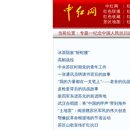
中红网
|
红色联播
|
红色收藏
|
景区地图
|
当前位置：
专题
>>
纪念中国人民抗日
冰原阻敌“斩蛇腰”
·
高邮战役
·
中央苏区时期党的青年工作
·
一张通讯员聘请书背后的故事
·
“我的力量都在一支笔上”——老舍的抗
·
皮枪套背后的抗战故事
·
新四军东进苏北的前进阵地
·
武汉合唱团：将“中国的呼声”带到海外
·
“土地雷”：闽浙赣苏区军民的伟大创造
·
鄂豫皖革命根据地的节省运动
·
苏区山歌宣传扩红抗日
·