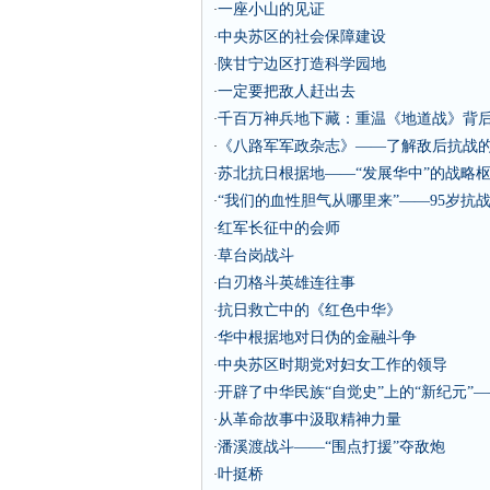
一座小山的见证
·
中央苏区的社会保障建设
·
陕甘宁边区打造科学园地
·
一定要把敌人赶出去
·
千百万神兵地下藏：重温《地道战》背
·
《八路军军政杂志》——了解敌后抗战
·
苏北抗日根据地——“发展华中”的战略
·
“我们的血性胆气从哪里来”——95岁抗
·
红军长征中的会师
·
草台岗战斗
·
白刃格斗英雄连往事
·
抗日救亡中的《红色中华》
·
华中根据地对日伪的金融斗争
·
中央苏区时期党对妇女工作的领导
·
开辟了中华民族“自觉史”上的“新纪元
·
从革命故事中汲取精神力量
·
潘溪渡战斗——“围点打援”夺敌炮
·
叶挺桥
·