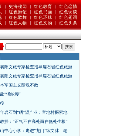
事
|
史海秘闻
|
红色教育
|
红色恋情
头
|
红色游记
|
红色书画
|
红色访谈
选
|
红色歌舞
|
红色环球
|
红色题词
载
|
红色人物
|
红色文物
|
红色头条
：
襄阳文旅专家检查指导扁石岩红色旅游
襄阳文旅专家检查指导扁石岩红色旅游
本军国主义阴魂不散
敌“斩蛇腰”
役
亿年岩石到“硒”望产业：官地村探索地
教授：“正气不在高处而在低处生根”
山中心小学：走进“龙门”续文脉，老