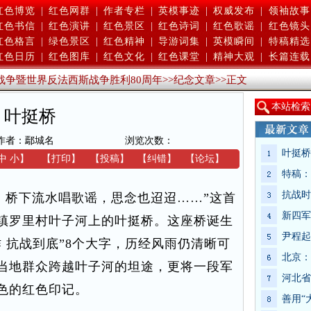
红色博览
|
红色网群
|
作者专栏
|
英模事迹
|
权威发布
|
领袖故事
红色书信
|
红色演讲
|
红色景区
|
红色诗词
|
红色歌谣
|
红色镜头
红色格言
|
绿色景区
|
红色精神
|
导游词集
|
英模瞬间
|
特稿精选
红色日历
|
红色图库
|
红色文化
|
红色课堂
|
精神大观
|
长篇连载
战争暨世界反法西斯战争胜利80周年
>>
纪念文章
>>
正文
本
站检索
叶挺桥
作者：鄢城名
浏览次数：
叶挺桥
中
小
】
【
打印
】
【
投稿
】
【
纠错
】
【
论坛
】
特稿：
抗战时
桥下流水唱歌谣，思念也迢迢……”这首
新四军
镇罗里村叶子河上的叶挺桥。这座桥诞生
尹程起
 抗战到底”8个大字，历经风雨仍清晰可
北京：
当地群众跨越叶子河的坦途，更将一段军
河北省
色的红色印记。
善用“