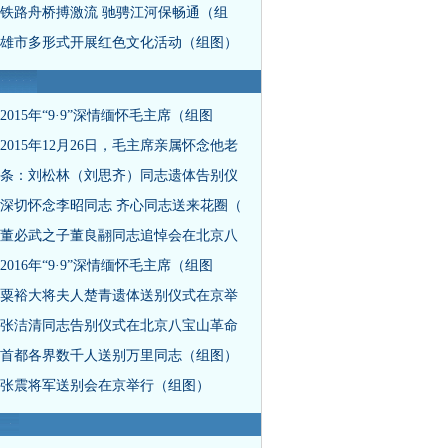
铁路舟桥搏激流 驰骋江河保畅通（组
雄市多形式开展红色文化活动（组图）
2015年“9·9”深情缅怀毛主席（组图
2015年12月26日，毛主席亲属怀念他老
条：刘松林（刘思齐）同志遗体告别仪
深切怀念李昭同志 齐心同志送来花圈（
董必武之子董良翮同志追悼会在北京八
2016年“9·9”深情缅怀毛主席（组图
粟裕大将夫人楚青遗体送别仪式在京举
张洁清同志告别仪式在北京八宝山革命
首都各界数千人送别万里同志（组图）
张震将军送别会在京举行（组图）