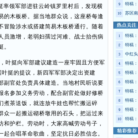
特稿：
叶挺率领军部进驻云岭镇罗里村后，发现横
苏区南
易的木板桥。据当地群众说，这座桥每逢
不冒险涉水或搭建简易木板桥通行。随着
特稿：
人员激增，老弱妇孺过河难、战士抬伤病
特稿：
挺。
中红头
，叶挺向军部建议建造一座牢固且方便军
特稿：
根据叶挺的提议，新四军军部决定出资建
特稿：
特稿：
部副官处负责具体建造。当地村民听说要
特稿：
报名参加义务劳动，配合副官处做好修桥
特稿：
们煮茶送饭，就连放牛娃也帮忙搬运碎
特稿：
群众一起搬运砌桥墩用的石头，把运过来
特稿：
坊和护栏。劳动时，大家高喊劳动号子，
一起合唱革命歌曲，坚定抗日必胜信念。