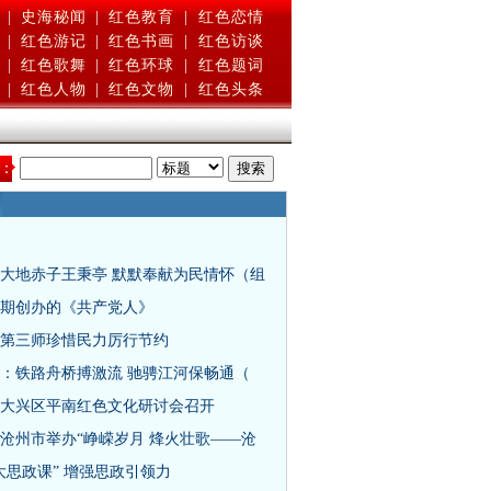
|
史海秘闻
|
红色教育
|
红色恋情
|
红色游记
|
红色书画
|
红色访谈
|
红色歌舞
|
红色环球
|
红色题词
|
红色人物
|
红色文物
|
红色头条
：
大地赤子王秉亭 默默奉献为民情怀（组
期创办的《共产党人》
第三师珍惜民力厉行节约
：铁路舟桥搏激流 驰骋江河保畅通（
大兴区平南红色文化研讨会召开
沧州市举办“峥嵘岁月 烽火壮歌——沧
大思政课” 增强思政引领力