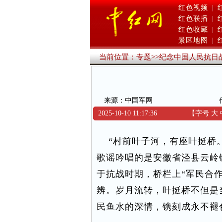
红色视频
|
红色联播
|
红色收藏
|
景区地图
|
当前位置：
专题
>>
纪念中国人民抗日
来源：中国军网
2025-10-10 11:17:36
【字号
大
“村前叶子河，有座叶挺桥。
歌谣吟唱的是安徽省泾县云岭
于抗战时期，桥栏上“军民合作
辨。岁月流转，叶挺桥不但是
民鱼水的深情，镌刻成永不褪