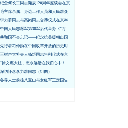
纪念何长工同志诞辰120周年座谈会在京
毛主席亲属、身边工作人员和人民群众
李力群同志与高岗同志合葬仪式在京举
中国人民志愿军第38军后代举办《“万
共和国不会忘记——纪念抗美援朝出国
先行者习仲勋在中国改革开放的历史时
王树声大将夫人杨炬同志告别仪式在京
“徐文惠大姐，您永远活在我们心中！
深切怀念李力群同志（组图）
各界人士前往八宝山与女红军王定国告