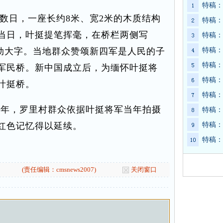
特稿：
日，一座长约8米、宽2米的木质结构
特稿：
当日，叶挺提笔挥毫，在桥栏两侧写
特稿：
遒劲大字。当地群众赞颂新四军是人民的子
特稿：
特稿：
军民桥。新中国成立后，为缅怀叶挺将
特稿：
叶挺桥。
特稿：
0年，罗里村群众依据叶挺将军当年拍摄
特稿：
红色记忆得以延续。
特稿：
特稿：
(责任编辑：cmsnews2007)
关闭窗口