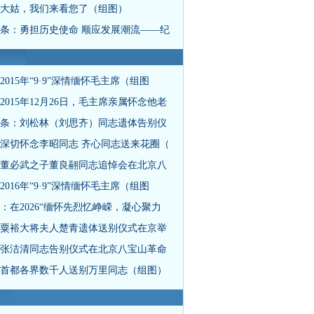
大姑，我们来看您了（组图）
条：勇担历史使命 顺应发展潮流——纪
2015年“9·9”深情缅怀毛主席（组图
2015年12月26日，毛主席亲属怀念他老
条：刘松林（刘思齐）同志遗体告别仪
深切怀念李昭同志 齐心同志送来花圈（
董必武之子董良翮同志追悼会在北京八
2016年“9·9”深情缅怀毛主席（组图
：在2026“缅怀先烈忆峥嵘，凝心聚力
粟裕大将夫人楚青遗体送别仪式在京举
张洁清同志告别仪式在北京八宝山革命
首都各界数千人送别万里同志（组图）