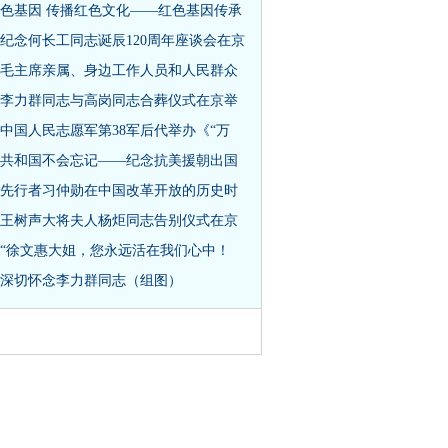
色基因 传播红色文化——红色基因传承
纪念何长工同志诞辰120周年座谈会在京
毛主席亲属、身边工作人员和人民群众
李力群同志与高岗同志合葬仪式在京举
中国人民志愿军第38军后代举办《“万
共和国不会忘记——纪念抗美援朝出国
先行者习仲勋在中国改革开放的历史时
王树声大将夫人杨炬同志告别仪式在京
“徐文惠大姐，您永远活在我们心中！
深切怀念李力群同志（组图）