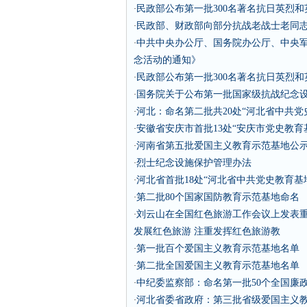
民政部公布第一批300名著名抗日英烈和英
·
民政部、财政部向部分抗战老战士老同
·
中共中央办公厅、国务院办公厅、中央
·
念活动的通知》
民政部公布第一批300名著名抗日英烈
·
国务院关于公布第一批国家级抗战纪念
·
河北：命名第二批共20处“河北省中共党
·
安徽省安庆市首批13处“安庆市党史教育
·
河南省第五批爱国主义教育示范基地公
·
烈士纪念设施保护管理办法
·
河北省首批18处“河北省中共党史教育基
·
第二批80个国家国防教育示范基地命名
·
刘云山在全国红色旅游工作会议上发表
·
发展红色旅游 注重发挥红色旅游教
第一批百个爱国主义教育示范基地名单
·
第二批全国爱国主义教育示范基地名单
·
中纪委监察部：命名第一批50个全国廉
·
河北省委省政府：第三批省级爱国主义教
·