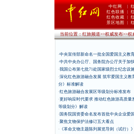
中红网
|
红色联播
|
红色收藏
|
景区地图
|
当前位置：
红旅频道
>>
权威发布
>>
权
中央宣传部新命名一批全国爱国主义教
·
中共中央办公厅、国务院办公厅关于加
·
我国公布第七批71处国家级烈士纪念设
·
深化红色旅游融合发展 筑牢爱国主义教
·
分》标准解读
红色旅游融合发展区等级划分标准发布
·
更好响应时代要求 推动红色旅游高质量
·
等级划分》解读
国务院国资委命名发布首批中央企业爱
·
聚焦文物保护法修订五大看点
·
《革命文物主题陈列展览导则（试行）
·