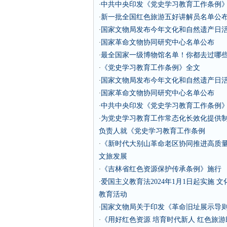
中共中央印发《党史学习教育工作条例
·
新一批全国红色旅游五好讲解员名单公
·
国家文物局发布今年文化和自然遗产日活
·
国家革命文物协同研究中心名单公布
·
最全国家一级博物馆名单！你都去过哪
·
《党史学习教育工作条例》全文
·
国家文物局发布今年文化和自然遗产日活
·
国家革命文物协同研究中心名单公布
·
中共中央印发《党史学习教育工作条例
·
为党史学习教育工作常态化长效化提供
·
负责人就《党史学习教育工作条例
《新时代大别山革命老区协同推进高质量
·
文旅发展
《吉林省红色资源保护传承条例》施行
·
爱国主义教育法2024年1月1日起实施
·
教育活动
国家文物局关于印发《革命旧址展示导则（
·
《用好红色资源 培育时代新人 红色旅游助
·