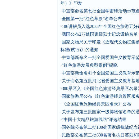
年）》印发
中宣部命名第七批全国学雷锋活动示范
·
全国第一批“红色草原”名单公布
·
106讲解员入选2023年全国红色旅游五
·
我国公布277处国家级烈士纪念设施名单
·
国家文物局关于印发《近现代文物征集
·
标准(试行)》的通知
中宣部新命名一批全国爱国主义教育示
·
“红色旅游发展典型案例”揭晓
·
中宣部新命名41个全国爱国主义教育示范
·
关于命名第五批河北省爱国主义教育基
·
300景区入《全国红色旅游经典景区名录
·
国家旅游局公布《红色旅游经典景区服
·
《全国红色旅游经典景区名录》公布
·
关于发布第三批国家一级博物馆名单的
·
“中国十大精品旅游线路”评选结果
·
国务院公布第二批100处国家级抗战纪
·
民政部公布第二批600名著名抗日英烈和英
·