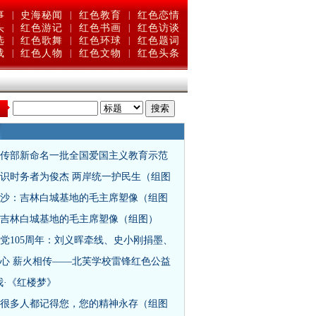
事
|
史海秘闻
|
红色教育
|
红色恋情
头
|
红色游记
|
红色书画
|
红色访谈
选
|
红色歌舞
|
红色环球
|
红色题词
载
|
红色人物
|
红色文物
|
红色头条
：
传部新命名一批全国爱国主义教育示范
识时务者为俊杰 两岸统一护民生（组图
沙：吉林白城基地的毛主席塑像（组图
吉林白城基地的毛主席塑像（组图）
党105周年：刘义晖牵线、史小刚捐墨、
心 薪火相传——北芙学校雷锋红色公益
我·《红楼梦》
很多人都记得您，您的精神永存（组图