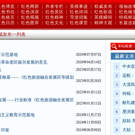
红色博览
|
红色网群
|
作者专栏
|
英模事迹
|
权威发布
|
领袖故
红色书信
|
红色演讲
|
红色景区
|
红色诗词
|
红色歌谣
|
红色镜
红色格言
|
红色视频
|
红色精神
|
导游词集
|
英模瞬间
|
特稿精
红色日历
|
红色图库
|
红色文化
|
红色课堂
|
精神大观
|
长篇连
威发布
>>
列表
本站检索
育示范基地
2026年07月07日
快革命老区振兴发展的意见
2026年04月14日
中央宣
施
2025年03月17日
远航：
育根基——《红色旅游融合发展区等级划
2025年02月26日
大漠风
2025年01月11日
特稿：
发展——行业标准《红色旅游融合发展区
献礼建
2025年01月11日
墨润童
国主义教育示范基地
2024年11月27日
姑姑·
2024年11月09日
大姑，
》印发
2024年06月06日