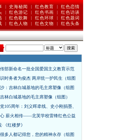
事
|
史海秘闻
|
红色教育
|
红色恋情
头
|
红色游记
|
红色书画
|
红色访谈
选
|
红色歌舞
|
红色环球
|
红色题词
载
|
红色人物
|
红色文物
|
红色头条
：
传部新命名一批全国爱国主义教育示范
识时务者为俊杰 两岸统一护民生（组图
沙：吉林白城基地的毛主席塑像（组图
吉林白城基地的毛主席塑像（组图）
党105周年：刘义晖牵线、史小刚捐墨、
心 薪火相传——北芙学校雷锋红色公益
我·《红楼梦》
很多人都记得您，您的精神永存（组图