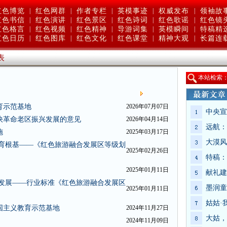
红色博览
|
红色网群
|
作者专栏
|
英模事迹
|
权威发布
|
领袖故
红色书信
|
红色演讲
|
红色景区
|
红色诗词
|
红色歌谣
|
红色镜
红色格言
|
红色视频
|
红色精神
|
导游词集
|
英模瞬间
|
特稿精
红色日历
|
红色图库
|
红色文化
|
红色课堂
|
精神大观
|
长篇连
表
本站检索
育示范基地
2026年07月07日
中央宣
快革命老区振兴发展的意见
2026年04月14日
远航：
施
2025年03月17日
大漠风
教育根基——《红色旅游融合发展区等级划
2025年02月26日
特稿：
2025年01月11日
献礼建
量发展——行业标准《红色旅游融合发展区
墨润童
2025年01月11日
姑姑·
国主义教育示范基地
2024年11月27日
大姑，
2024年11月09日