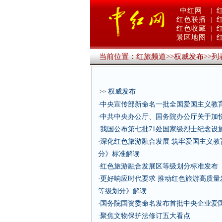
中红网
|
红色联播
|
红色收藏
|
景区地图
|
当前位置：
红旅频道
>>
权威发布
>>
列
权威发布
>>
中央宣传部新命名一批全国爱国主义教
·
中共中央办公厅、国务院办公厅关于加
·
我国公布第七批71处国家级烈士纪念设
·
深化红色旅游融合发展 筑牢爱国主义
·
分》标准解读
红色旅游融合发展区等级划分标准发布
·
更好响应时代要求 推动红色旅游高质
·
等级划分》解读
国务院国资委命名发布首批中央企业爱
·
聚焦文物保护法修订五大看点
·