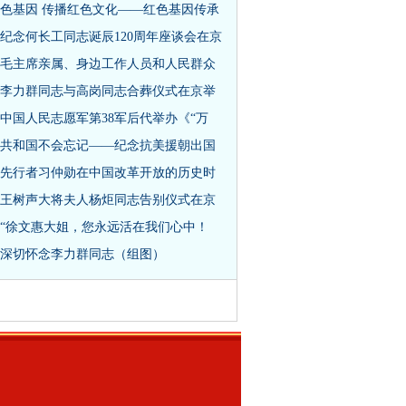
色基因 传播红色文化——红色基因传承
纪念何长工同志诞辰120周年座谈会在京
毛主席亲属、身边工作人员和人民群众
李力群同志与高岗同志合葬仪式在京举
中国人民志愿军第38军后代举办《“万
共和国不会忘记——纪念抗美援朝出国
先行者习仲勋在中国改革开放的历史时
王树声大将夫人杨炬同志告别仪式在京
“徐文惠大姐，您永远活在我们心中！
深切怀念李力群同志（组图）