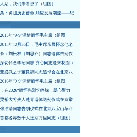
大姑，我们来看您了（组图）
条：勇担历史使命 顺应发展潮流——纪
2015年“9·9”深情缅怀毛主席（组图
2015年12月26日，毛主席亲属怀念他老
条：刘松林（刘思齐）同志遗体告别仪
深切怀念李昭同志 齐心同志送来花圈（
董必武之子董良翮同志追悼会在北京八
2016年“9·9”深情缅怀毛主席（组图
：在2026“缅怀先烈忆峥嵘，凝心聚力
粟裕大将夫人楚青遗体送别仪式在京举
张洁清同志告别仪式在北京八宝山革命
首都各界数千人送别万里同志（组图）