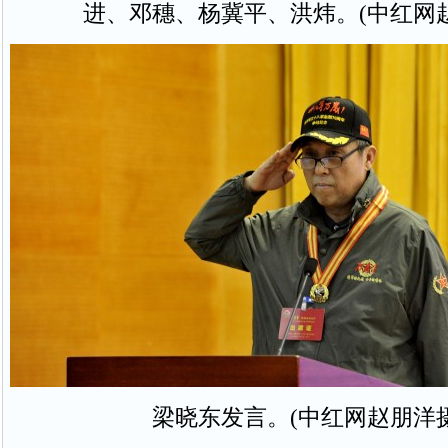
进、邓穗、杨冀平、洪炜。(中红网
梁晓东发言。(中红网赵朋洋摄