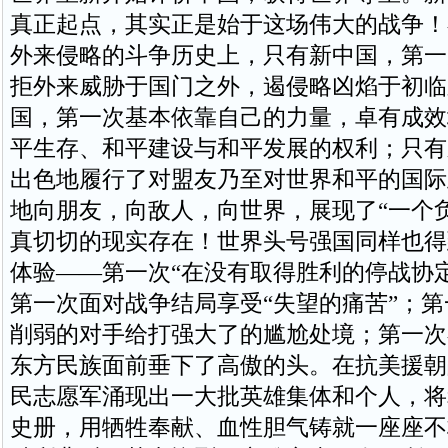
真正起点，其实正是始于这场伟大的战争！
外来侵略的斗争历史上，只有新中国，第一
拒外来威胁于国门之外，遏侵略凶焰于初临
国，第一次基本依靠自己的力量，卓有成效
平生存、和平建设与和平发展的权利；只有
出色地履行了对盟友乃至对世界和平的国际
地向朋友，向敌人，向世界，展现了“一个
真切切的现实存在！世界头号强国同样也得
体验——第一次“在没有取得胜利的停战协
第一次面对战争结局享受“失望的痛苦”；
削弱的对手给打强大了的尴尬处境；第一次
东方民族面前垂下了高傲的头。在抗美援朝
民志愿军涌现出一大批英雄集体和个人，将
史册，用牺牲奉献、血性胆气铸就一座座不