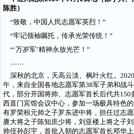
陈胜）
“致敬，中国人民志愿军英烈！”
“牢记领袖嘱托，传承光荣传统！”
“‘万岁军’精神永放光芒！”
……
深秋的北京，天高云淡、枫叶火红。2020
午，来自全国各地志愿军第38军子弟和战
代，部分开国将帅、志愿军首长后代共150
西直门宾馆会议中心，参加一场极具特色的
有罗荣桓元帅之子罗东进中将，担任过志愿
赓大将之子陈知庶少将，刘亚楼上将之子刘
帅侄孙彭宇，首批入朝的志愿军首长邓华上