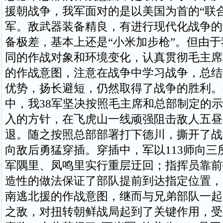
援朝战争，我军面对的是以美国为首的“联
军。敌武器装备精良，有进行现代化战争的
备极差，基本上还是“小米加步枪”。但由
同的作战对象和环境变化，认真贯彻毛主席
的作战意图，注意在战争中学习战争，总结
优势，扬长避短，仍然取得了战争的胜利。
中，我38军坚决按照毛主席和总部制定的
入的方针，在飞虎山一线顽强阻击敌人五昼
退。随之按照总部部署打下德川，撕开了战
向敌后勇猛穿插。穿插中，军以113师向三
军隅里、凤鸣里实行重层迂回；指挥员靠前
造性的做法保证了部队提前到达指定位置，
南逃北援的作战意图，继而与兄弟部队一起
之敌，对扭转朝鲜战局起到了关键作用，受