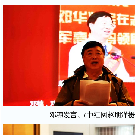
邓穗发言。(中红网赵朋洋摄