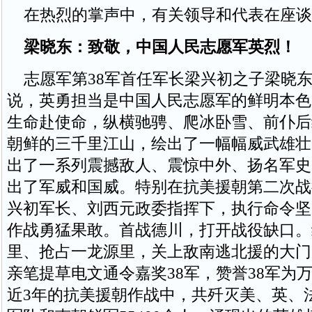
在热烈的掌声中，有关领导和代表在座谈
梁晓东：致敬，中国人民志愿军英烈！
志愿军第38军首任军长梁兴初之子梁晓
说，英勇担当是中国人民志愿军的鲜明本色
生命赴使命，纵横驰骋、爬冰卧雪、前仆后
朝鲜的三千里江山，绘出了一幅幅威武雄壮
出了一系列震撼敌人、震惊中外、扬名军史
出了军威和国威。特别在抗美援朝第二次战
兴初军长、刘西元政委指挥下，执行命令坚
作战勇猛果敢。首战德川，打开战役缺口。
里、抢占一龙源里，关上敌南逃北援的大门
亲笔提草电文通令嘉奖38军，赞誉38军为万
近3年的抗美援朝作战中，共歼灭美、英、