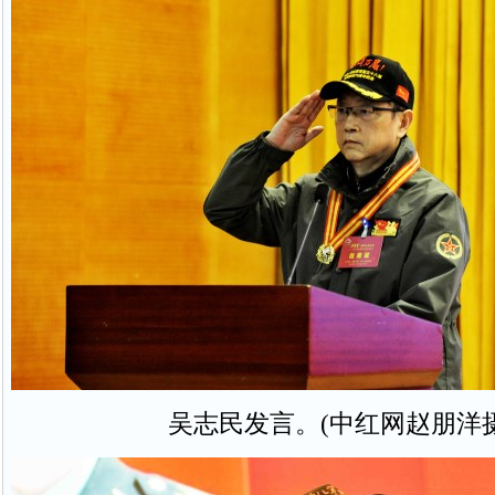
吴志民发言。(中红网赵朋洋摄