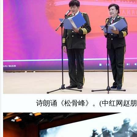
诗朗诵《松骨峰》。(中红网赵朋