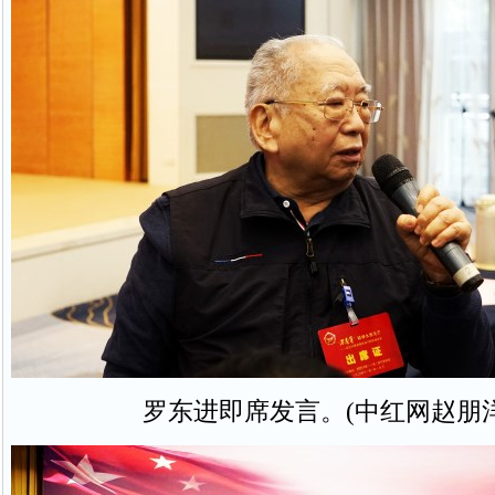
罗东进即席发言。(中红网赵朋洋