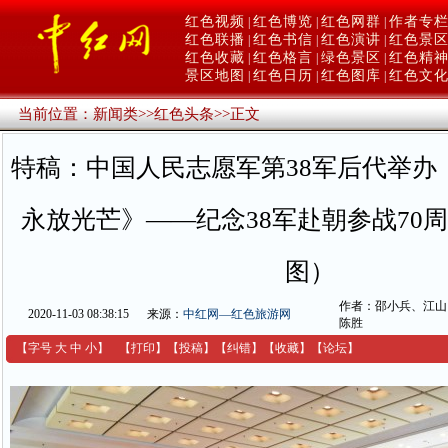
红色视频
红色博览
红色网群
作者专
|
|
|
红色联播
红色书信
红色演讲
红色景
|
|
|
红色收藏
红色格言
绿色景区
红色精
|
|
|
景区地图
红色日历
红色图库
红色文
|
|
|
当前位置：
新闻类
>>
红色头条
>>
正文
特稿：中国人民志愿军第38军后代举办《
永放光芒》——纪念38军赴朝参战70
图）
作者：邵小兵、江山
2020-11-03 08:38:15
来源：
中红网—红色旅游网
陈胜
【字号
大
中
小
】
【
打印
】
【
投稿
】
【
纠错
】
【收藏】
【
论坛
】