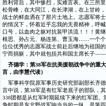
胜利背后，其中惨烈，实难言表。在三所里
松骨峰，在大同江，在长津湖，在上甘岭，
战士的鲜血洒在了那片土地上。志愿军将士
的情况下，怀着近乎忘我的无畏精神，呼喊
口号，以血肉之躯对抗装甲洪流！！！黄继
根思、孙占元、杨连第、曹玉海……一个个
位位优秀的志愿军战士前赴后继地为祖国的
宁而捐躯，其中就包括共和国主席长子——
齐德学：第38军在抗美援朝战争中的重
言，由李慧代读）
军事科学院原军事历史研究部副部长齐德
言中说，第38军是有红军老底子的部队，其
338团都是从红军时期延续下来的红军团。
争时期是东北野战军响当当的一纵，是第四