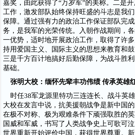
嘉奖，由此获得了“万岁军”的美称。二是
工作，激发部队始终保持旺盛的斗志是我们
保障。通过强有力的政治工作保证部队完成
务，是我军的光荣传统。入朝作战期间，各
一优势，适时地开展政治工作，取得了许多
持用爱国主义、国际主义的思想来教育和鼓
三是千方百计地搞好后勤保障，为战斗胜利
基础。
张明大校：缅怀先辈丰功伟绩 传承英雄
时任38军龙源里特功三连连长、战斗英雄
大校在发言中说，抗美援朝战争是新中国的
在极不对称、极为艰难条件下顽强取胜的英
国威和军威，书写了人类战争史上可歌可泣
世界重新开始评价中国，获得世界尊重。新