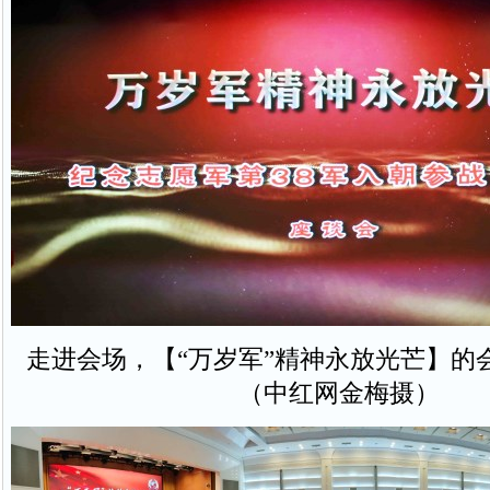
走进会场，【“万岁军”精神永放光芒】的
（中红网金梅摄）