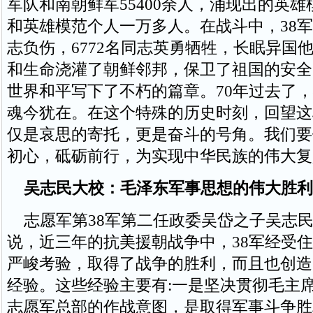
军队和南朝鲜军55400余人，涌现出的英雄
和英雄模范个人一万多人。在战斗中，38军有
志负伤，6772名同志英勇牺牲，长眠异国
和生命浇灌了朝鲜邻邦，保卫了祖国的安全
世界和平写下了不朽的篇章。70年过去了
魂今犹在。在这个特殊的历史时刻，回望这
仅是哀思的寄托，更是奋斗的号角。我们要
初心，砥砺前行，为实现中华民族的伟大复
吴志民大校：毛泽东军事思想的伟大胜利
志愿军第38军第二任政委吴岱之子吴志
说，近三年的抗美援朝战争中，38军经受
严峻考验，取得了战争的胜利，而且也创造
经验。这些经验主要有:一是坚决贯彻毛主
志愿军总部的作战意图，是取得军事斗争胜