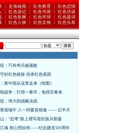
事
|
史海秘闻
|
红色教育
|
红色恋情
头
|
红色游记
|
红色书画
|
红色访谈
选
|
红色歌舞
|
红色环球
|
红色题词
载
|
红色人物
|
红色文物
|
红色头条
：
役：巧布奇兵破顽敌
守好红色根脉 传承红色基因
：新中国从这里走来（组图）
朝战争：打得一拳开，免得百拳来
役：伟大的战略决战
香迎端午 八一同窗喜相逢 —— 记半月
山：“赶考”路上谱写老区振兴新篇
江魂 初心照征程——纪念建党105周年