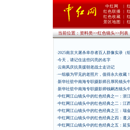
中红网
|
红色联播
|
红色收藏
|
景区地图
|
当前位置：
资料类
>>
红色镜头
>>
列表
2025南京大屠杀幸存者百人群像实录（
·
今天，请记住这些闪亮的名字
·
云南凤庆抗美援朝老战士走访记
·
一组极为罕见的老照片，值得永久收藏
·
新华社驻中南海专职摄影师吕厚民镜头
·
新华社驻中南海专职摄影师钱嗣杰镜头
·
中红网江山镜头中的红色经典之一：浙江
·
中红网江山镜头中的红色经典之二：江西
·
中红网江山镜头中的红色经典之三：瑞金
·
中红网江山镜头中的红色经典之四：遵义
·
中红网江山镜头中的红色经典之五：延安
·