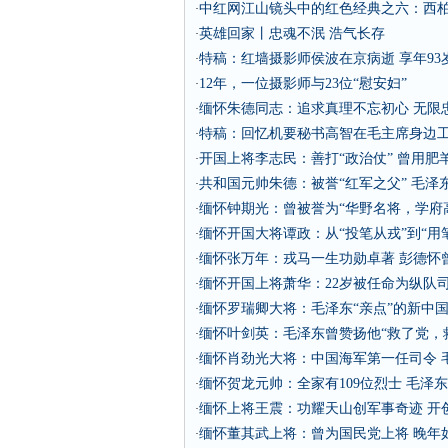
中红网江山镜头中的红色经典之六：西柏
·
英雄回家丨忠魂不泯 浩气长存
·
特稿：红墙摄影师侯波在京病逝 享年93
·
12年，一位摄影师与23位“慰安妇”
·
缅怀朱德同志：追求真理不忘初心 无限
·
特稿：回忆机要秘书高智在毛主席身边
·
开国上将李志民：善打“政治仗” 曾用肥
·
共和国元帅朱德：被誉“红军之父” 毛泽
·
缅怀钟期光：曾被誉为“华野名将，学府高
·
缅怀开国大将谭政：从“投笔从戎”到“用
·
缅怀张万年：戎马一生功勋卓著 彭德怀
·
缅怀开国上将萧华：22岁被任命为纵队
·
缅怀罗瑞卿大将：毛泽东“亲点”的新中国
·
缅怀叶剑英：毛泽东曾赞扬他“救了党，
·
缅怀肖劲光大将：中国海军第一任司令 
·
缅怀贺龙元帅：全家有109位烈士 毛泽
·
缅怀上将王震：功耀天山创军事奇迹 开
·
缅怀董其武上将：曾为国民党上将 晚年
·