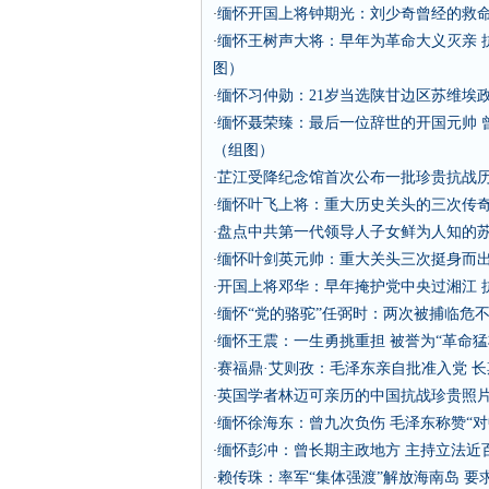
缅怀开国上将钟期光：刘少奇曾经的救命
·
缅怀王树声大将：早年为革命大义灭亲 
·
图）
缅怀习仲勋：21岁当选陕甘边区苏维埃政
·
缅怀聂荣臻：最后一位辞世的开国元帅 
·
（组图）
芷江受降纪念馆首次公布一批珍贵抗战
·
缅怀叶飞上将：重大历史关头的三次传
·
盘点中共第一代领导人子女鲜为人知的
·
缅怀叶剑英元帅：重大关头三次挺身而出
·
开国上将邓华：早年掩护党中央过湘江 
·
缅怀“党的骆驼”任弼时：两次被捕临危不
·
缅怀王震：一生勇挑重担 被誉为“革命猛
·
赛福鼎·艾则孜：毛泽东亲自批准入党 
·
英国学者林迈可亲历的中国抗战珍贵照
·
缅怀徐海东：曾九次负伤 毛泽东称赞“对
·
缅怀彭冲：曾长期主政地方 主持立法近
·
赖传珠：率军“集体强渡”解放海南岛 要
·