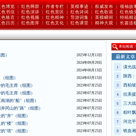
红色博览
|
红色网群
|
作者专栏
|
英模事迹
|
权威发布
|
领袖故
红色书信
|
红色演讲
|
红色景区
|
红色诗词
|
红色歌谣
|
红色镜
红色格言
|
红色视频
|
红色精神
|
导游词集
|
英模瞬间
|
特稿精
红色日历
|
红色图库
|
红色文化
|
红色课堂
|
精神大观
|
长篇连
本站检索
组图）
2025年12月13日
2024年09月29日
潢光战
2024年06月13日
陕西：
！（组图）
2024年03月15日
西柏坡
中的毛主席（组图）
2023年07月25日
中的毛主席（组图）
2023年07月25日
抗美援
南湖的“船”（组图）
2023年07月25日
三大战
井冈山的“路”（组图）
2023年07月25日
粽叶飘
的“井”（组图）
2023年07月25日
河北平
的“楼”（组图）
2023年07月25日
铁血湘
的“塔”（组图）
2023年07月25日