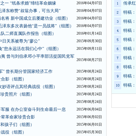
之一 “纸条求婚”缔结革命姻缘
2016年04月07日
传承红
毛泽东称赞“叔翁办事，可当大局”
2016年04月07日
特稿：
名将 新中国成立后屡建功业（组图）
2016年04月07日
特稿：
毛泽东多次表扬他“是一员战将”（组图）
2016年04月07日
特稿：
总队二师直属队作报告（组图）
2016年01月14日
特稿：
日关系被尊为“廖公”
2015年09月30日
挽“您永远活在我们心中”（组图）
2015年09月11日
特稿：
夷 曾与刘伯承邓小平率部活捉国民党军
特稿：
2015年08月27日
特稿：
军” 曾长期分管国家经济工作
2015年08月24日
特稿：
贵合影（组图）
2015年08月24日
特稿：
次妙语评点其经典战役（组图）
2015年08月24日
张珍贵照片（组图）
2015年08月24日
2015年08月24日
军服 在办公室奋斗到生命最后一息
2015年06月04日
一辈革命家珍贵合影
2015年06月02日
家和孩子们（组图）
2015年06月01日
奇战役（组图）
2015年05月30日