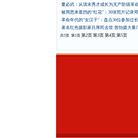
董必武：从清末秀才成长为无产阶级革命
·
被周恩来遮挡的“红花”：30张照片记录
·
革命年代的“女汉子”：盘点30位参加过
·
著名红色摄影家吕厚民去世 曾拍摄大量
·
第2页
第3页
第4页
第5页
共5页 第1页