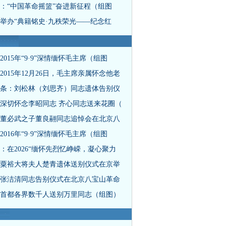
：“中国革命摇篮”奋进新征程（组图
举办“典籍铭史·九秩荣光——纪念红
2015年“9·9”深情缅怀毛主席（组图
2015年12月26日，毛主席亲属怀念他老
条：刘松林（刘思齐）同志遗体告别仪
深切怀念李昭同志 齐心同志送来花圈（
董必武之子董良翮同志追悼会在北京八
2016年“9·9”深情缅怀毛主席（组图
：在2026“缅怀先烈忆峥嵘，凝心聚力
粟裕大将夫人楚青遗体送别仪式在京举
张洁清同志告别仪式在北京八宝山革命
首都各界数千人送别万里同志（组图）