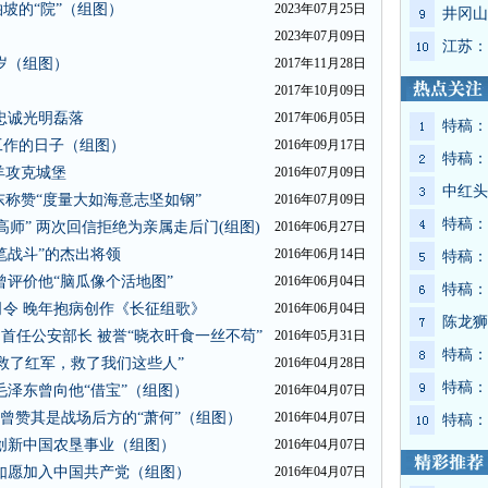
坡的“院”（组图）
2023年07月25日
井冈山
2023年07月09日
江苏：
岁（组图）
2017年11月28日
2017年10月09日
忠诚光明磊落
2017年06月05日
特稿：
工作的日子（组图）
2016年09月17日
特稿：
羊攻克城堡
2016年07月09日
中红头
东称赞“度量大如海意志坚如钢”
2016年07月09日
特稿：
师” 两次回信拒绝为亲属走后门(组图)
2016年06月27日
笔战斗”的杰出将领
2016年06月14日
特稿：
曾评价他“脑瓜像个活地图”
2016年06月04日
特稿：
司令 晚年抱病创作《长征组歌》
2016年06月04日
陈龙狮
首任公安部长 被誉“晓衣旰食一丝不苟”
2016年05月31日
特稿：
救了红军，救了我们这些人”
2016年04月28日
特稿：
毛泽东曾向他“借宝”（组图）
2016年04月07日
东曾赞其是战场后方的“萧何”（组图）
2016年04月07日
特稿：
创新中国农垦事业（组图）
2016年04月07日
如愿加入中国共产党（组图）
2016年04月07日