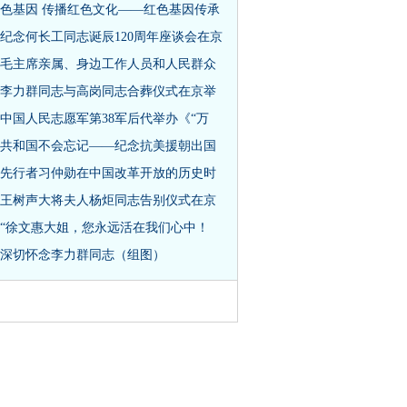
色基因 传播红色文化——红色基因传承
纪念何长工同志诞辰120周年座谈会在京
毛主席亲属、身边工作人员和人民群众
李力群同志与高岗同志合葬仪式在京举
中国人民志愿军第38军后代举办《“万
共和国不会忘记——纪念抗美援朝出国
先行者习仲勋在中国改革开放的历史时
王树声大将夫人杨炬同志告别仪式在京
“徐文惠大姐，您永远活在我们心中！
深切怀念李力群同志（组图）