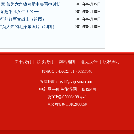
家 曾为六角钱向党中央写检讨信
2015年04月15日
邓颖超平凡又伟大的一生
2015年04月10日
长征的红军女战士（组图）
2015年04月10日
广为人知的毛泽东照片（组图）
2015年04月10日
关于我们
联系我们
网站地图
意见反馈
版权声明
|
|
|
|
投稿QQ：402022481
463917348
js88@vip.sina.com
投稿邮箱：
中红网—红色旅游网
版权所有
冀ICP备05003408号-1
京公网安备110102005850