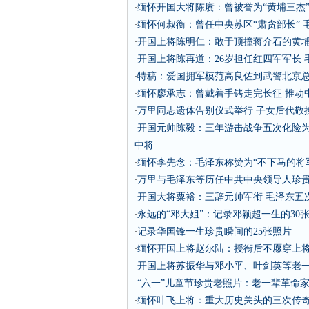
缅怀开国大将陈赓：曾被誉为“黄埔三杰”
·
缅怀何叔衡：曾任中央苏区“肃贪部长” 
·
开国上将陈明仁：敢于顶撞蒋介石的黄埔
·
开国上将陈再道：26岁担任红四军军长 
·
特稿：爱国拥军模范高良佐到武警北京
·
缅怀廖承志：曾戴着手铐走完长征 推动中
·
万里同志遗体告别仪式举行 子女后代敬
·
开国元帅陈毅：三年游击战争五次化险为
·
中将
缅怀李先念：毛泽东称赞为“不下马的将
·
万里与毛泽东等历任中共中央领导人珍
·
开国大将粟裕：三辞元帅军衔 毛泽东五
·
永远的“邓大姐”：记录邓颖超一生的30
·
记录华国锋一生珍贵瞬间的25张照片
·
缅怀开国上将赵尔陆：授衔后不愿穿上将
·
开国上将苏振华与邓小平、叶剑英等老
·
“六一”儿童节珍贵老照片：老一辈革命
·
缅怀叶飞上将：重大历史关头的三次传
·