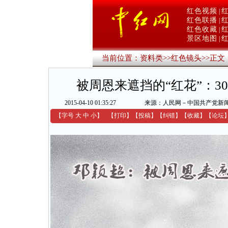
红色视频
|
红色联播
|
红色收藏
|
景区地图
|
当前位置：
资料类
>>
红色镜头
>>
正文
被周恩来遮挡的“红花”：
2015-04-10 01:35:27
来源：人民网－中国共产党新
【字号
大
中
小
】
【
打印
】
【
投稿
】
【
纠错
】
【收藏】
【
论坛