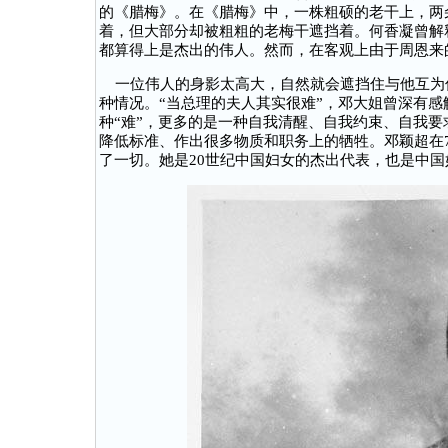
的《腊梅》。在《腊梅》中，一株粗硕的老干上，两
着，但大部分却被粗粗的老梅干遮挡着。何香凝曾解
都算得上是杰出的伟人。然而，在客观上由于周恩来的
一位伟人的身影太高大，自然就会遮挡住与他互为
种情况。“当总理的夫人其实很难”，邓大姐曾深有感
种“难”，更多的是一种自我清醒、自我约束、自我
降低标准、作出很多物质和职务上的牺牲。邓颖超在
了一切。她是20世纪中国妇女的杰出代表，也是中国