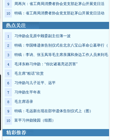
周再兴：省工商局消费者协会党支部赴茅山开展党日活
特稿：省工商局消费者协会党支部赴茅山开展党日活动
习仲勋会见原中顾委副主任薄一波
特稿：华国锋遗体告别仪式在北京八宝山革命公墓举行（
特稿：李讷、张玉凤等毛主席亲属和身边工作人员来到毛
毛泽东称习仲勋：“你比诸葛亮还厉害”
毛主席“粗话”欣赏
习仲勋与儿子近平、远平
习仲勋生平年表
毛主席语录
特稿：毛远新出现在邵华遗体告别仪式上（图）
富平习仲勋陵园（组图）
制