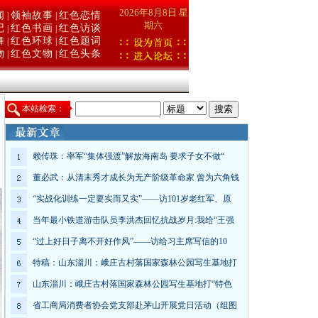
2026年8月8日 星
闻
领袖故事
红色恋情
|
|
期六
记
红色书画
红色访谈
|
|
舞
红色环球
红色题词
|
|
物
红色文物
红色头条
|
|
本
站检索：
赖传珠：率军“集体强渡”解放海南岛 要求子女不做“
董必武：从清末秀才成长为无产阶级革命家 曾为六角钱
“实战化训练一定要实而又实”——访101岁老红军、原
当年最小铁道游击队员李洪杰回忆抗战岁月:我给“王强
“过上好日子离不开好作风”——访给习主席写信的10
特稿：山东淄川：峨庄古村落国家森林公园写生基地打
山东淄川：峨庄古村落国家森林公园写生基地打“特色
省工商局消费者协会党支部赴茅山开展党日活动（组图