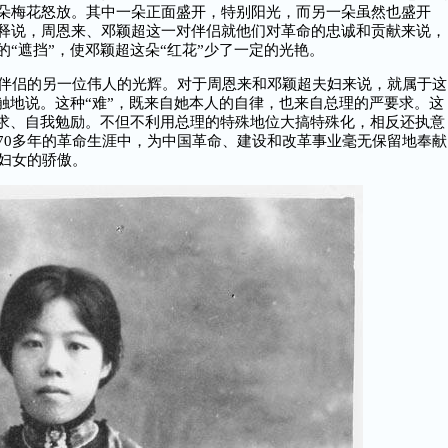
朵梅花怒放。其中一朵正面盛开，特别阳光，而另一朵虽然也盛开
释说，周恩来、邓颖超这一对伴侣就他们对革命的忠诚和贡献来说，
“遮挡”，使邓颖超这朵“红花”少了一定的光艳。
伴侣的另一位伟人的光辉。对于周恩来和邓颖超夫妇来说，就属于这
触地说。这种“难”，既来自她本人的自律，也来自总理的严要求。这
要求、自我勉励。不但不利用总理的特殊地位大搞特殊化，相反还执意
70多年的革命生涯中，为中国革命、建设和改革事业毫无保留地奉献
妇女的骄傲。