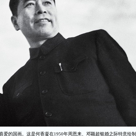
喜爱的国画。这是何香凝在1950年周恩来、邓颖超银婚之际特意绘