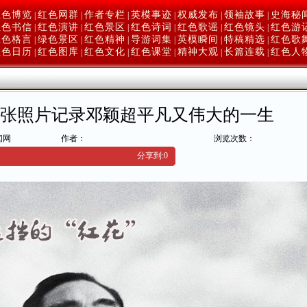
红色博览
红色网群
作者专栏
英模事迹
权威发布
领袖故事
史海秘
|
|
|
|
|
|
红色书信
红色演讲
红色景区
红色诗词
红色歌谣
红色镜头
红色游
|
|
|
|
|
|
红色格言
绿色景区
红色精神
导游词集
英模瞬间
特稿精选
红色歌
|
|
|
|
|
|
红色日历
红色图库
红色文化
红色课堂
精神大观
长篇连载
红色人
|
|
|
|
|
|
30张照片记录邓颖超平凡又伟大的一生
闻网
作者：
浏览次数：
】
分享到:
0