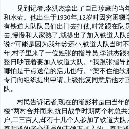
见到记者,李洪杰拿出了自己珍藏的当
和水壶。他出生于1930年,12岁时因穷困辍
有铁道大队队员们出门去打仗,时常跟在队
去,慢慢和大家熟了,就提出了加入铁道大队
说:“可能是因为我年龄还小,铁道大队当时不接
年,村子里来了一位姓张的指导员,李洪杰跟
整日吵嚷着要加入铁道大队。“我跟张指导
哪怕是干点送信的活儿也行。”架不住他软
专门向组织提出申请,上级批复同意后他才
队。
村民告诉记者,现在的渐彭村是由当年的“
楼”两村合并而来,抗日战争时期两个村总
户,二三百人,却有十几个人参加了铁道大队
秦明道的老交通员的带领下加入的。秦明道