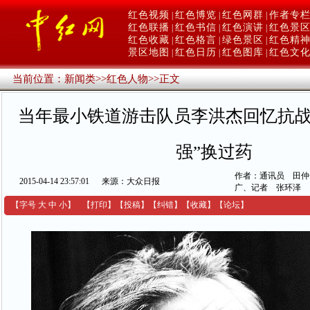
红色视频
红色博览
红色网群
作者专
|
|
|
红色联播
红色书信
红色演讲
红色景
|
|
|
红色收藏
红色格言
绿色景区
红色精
|
|
|
景区地图
红色日历
红色图库
红色文
|
|
|
当前位置：
新闻类
>>
红色人物
>>
正文
当年最小铁道游击队员李洪杰回忆抗战
强”换过药
作者：通讯员 田仲
2015-04-14 23:57:01
来源：大众日报
广、记者 张环泽
【字号
大
中
小
】
【
打印
】
【
投稿
】
【
纠错
】
【收藏】
【
论坛
】