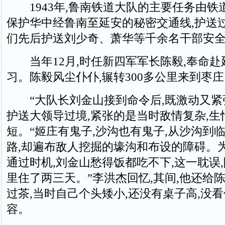
1943年,鲁南铁道大队的主要任务由铁
保护华中经鲁南至延安的秘密交通线,护送
们先后护送刘少奇、萧华等千余名干部安
当年12月,时任新四军军长陈毅,奉命赴
习。陈毅风尘仆仆,辗转300多公里来到枣庄
“大队长刘金山接到命令后,既激动又紧
护送大领导过境,紧张的是当时敌情复杂,生
短。“姬庄有鬼子,沙沟也有鬼子,从沙沟到
路,却遍布敌人挖掘的壕沟和布设的障碍。
通过时机,刘金山愁得饭都吃不下,这一耽误
里住了两三天。”李洪杰回忆,其间,他还给
过茶,当时自己个头矮小,还没有桌子高,没
容。