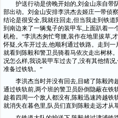
护送行动是傍晚开始的,刘金山亲自带队
部出动。刘金山安排李洪杰去姬庄一带侦察
结论是很安全,我就往回走,但当我走到铁道
到南边来了一辆鬼子的装甲车,上面趴着一个
机枪。”李洪杰匆忙弯腰,装作在地里拔草,
怀疑,火车开过去,他顺利通过铁路。走到一
就看到陈毅和警卫员骑着马依次走出树林。
况怎么样,我说装甲车过去了,没有其他情况
准备过铁轨。”
李洪杰当时并没有回去,目睹了陈毅跨越
通过铁轨前,两个班的警卫员卧倒隐蔽在铁轨
趁着四周一个敌人都没有,陈毅迅速跨越铁轨
就消失在暮色里,队员们直到陈毅走远才从
在铁道大队的护送下,陈毅越过津浦铁路