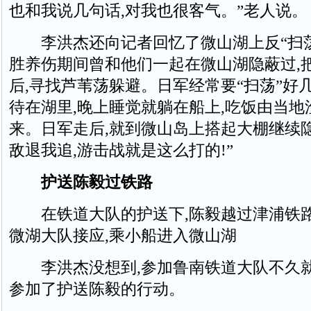
也和我说几句话,对我也很客气。”老人说。
李洪杰还向记者回忆了微山湖上反“扫荡
胜养伤期间曾和他们一起在微山湖隐蔽过,
后,寻找芦苇荡躲避。日军经常要“扫荡”好
待在湖里,晚上睡觉就躺在船上,吃饭由当地
来。日军走后,就到微山岛上搭起大棚继续隐蔽
敌退我追,游击战就是这么打的!”
护送陈毅过铁路
在铁道大队的护送下,陈毅越过津浦铁路
微湖大队接应,乘小船进入微山湖
李洪杰没想到,参加鲁南铁道大队不久就
参加了护送陈毅的行动。