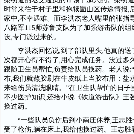
时常来往于村子里和抱犊崮山区传递情报,
家中,不幸遇难。而李洪杰老人嘴里的张指导
八路军115师苏鲁支队为了加强游击队的
设,专门派过来的。
李洪杰回忆说,到了部队里头,他真的送了
次都开心得不得了,用心完成任务。没过多久
跟随卫生员帮忙,负责给队员换药。老人说:
布,我们就熬胶刷在牛皮纸上当胶布用；盐水
来给伤员清洗眼睛。”在卫生队帮忙的日子
不少医护知识,还给小说《铁道游击队》王
换过药。
“一些队员负伤后到小南庄休养,王志胜
受了枪伤,躺在床上,我给他换过药。王志胜看