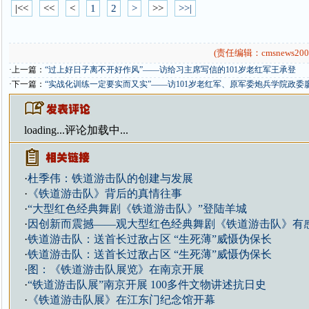
|<<
<<
<
1
2
>
>>
>>|
(责任编辑：cmsnews200
·上一篇：
“过上好日子离不开好作风”——访给习主席写信的101岁老红军王承登
·下一篇：
“实战化训练一定要实而又实”——访101岁老红军、原军委炮兵学院政委
loading...
评论加载中...
·
杜季伟：铁道游击队的创建与发展
·
《铁道游击队》背后的真情往事
·
“大型红色经典舞剧《铁道游击队》”登陆羊城
·
因创新而震撼——观大型红色经典舞剧《铁道游击队》有
·
铁道游击队：送首长过敌占区 “生死薄”威慑伪保长
·
铁道游击队：送首长过敌占区 “生死薄”威慑伪保长
·
图：《铁道游击队展览》在南京开展
·
“铁道游击队展”南京开展 100多件文物讲述抗日史
·
《铁道游击队展》在江东门纪念馆开幕