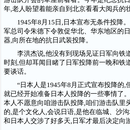
年,老人盼望着能亲自到北京看看大阅兵的
1945年8月15日,日本宣布无条件投降。
军总司令朱德下令敦促华北、华东地区的
器,向所在地的抗日武装投降。
李洪杰说,他没有到现场见证日军向铁
时刻,但却耳闻目睹了日军投降前一晚和铁
要谈话。
“日本人是1945年8月正式宣布投降的,
就已经开始准备日本人投降的一些事情了。”
本人不愿意向咱游击队投降,咱们游击队里
的,是个文化人,会说日语,是他在临城、沙沟
和日本人交涉了好多天,日军才最后决定向