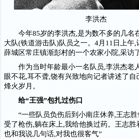
李洪杰
今年85岁的李洪杰,是为数不多的几名
大队(铁道游击队)队员之一。4月11日上午
薛城区常庄镇渐彭村的一个农家小院,采访
作为当时年龄最小一名队员,李洪杰老人
眼不花,耳不聋,饶有兴致地向记者讲述了自
烽火岁月。
给“王强”包扎过伤口
“一些队员负伤后到小南庄休养,王志胜
受了枪伤,躺在床上,我给他换过药。王志胜看
也和我说几句话,对我也很客气”