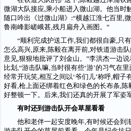
微湖大队接应,乘小船进入微山湖。他当时触
随口吟出《过微山湖》:“横越江淮七百里,微
鲁南峰影嵯峨甚,残月扁舟入画图。”
“顺利完成护送工作,我们都很自豪,只
怎么高兴,原来,陈毅在离开前,对铁道游击
意见,狠狠地批评了刘金山。”李洪杰一边说
比划,“游击队嘛,当时很有些‘游’的习气在里
经常开玩笑,相互之间以‘爷们儿’称呼,帽子
好看,枪上面还绑着红色和绿色的长布条,陈
好整顿一下。后来,我们还真的开展了军姿
有时还到游击队开会草屋看看
他和老伴一起安度晚年,有时候还会到
游击队开会的草屋前看看。今年是纪念抗日