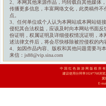
2、本网其他来源作品，均转载自其他媒体
传播更多信息，丰富网络文化，此类稿件不
点。
3、任何单位或个人认为本网站或本网站链
侵犯其合法权益，应该及时向本网站书面反
份证明，权属证明及详细侵权情况证明，本
述法律文件后，将会尽快移除被控侵权的内
4、如因作品内容、版权和其他问题需要与
来信：js88@vip.sina.com
中 国 红 色 旅 游 网 版 权 所 
建议使用分辩率1024*768浏
冀I
E-mai