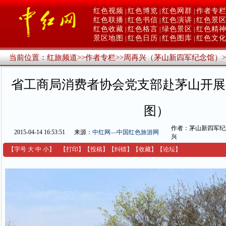
红色视频
红色博览
红色网群
作者专
|
|
|
红色联播
红色书信
红色演讲
红色景
|
|
|
红色收藏
红色格言
绿色景区
红色精
|
|
|
景区地图
红色日历
红色图库
红色文
|
|
|
当前位置：
红旅频道
>>
作者专栏
>>
周再兴（茅山新四军纪念馆）
>
省工商局消费者协会党支部赴茅山开展
图）
作者：茅山新四军纪
2015-04-14 16:53:51
来源：
中红网—中国红色旅游网
兴
【字号
大
中
小
】
【
打印
】
【
投稿
】
【
纠错
】
【收藏】
【
论坛
】