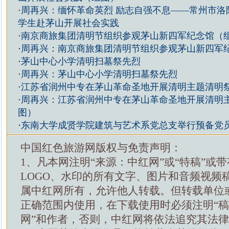
·
周再兴：缅怀革命英烈 励志自强不息——常州市洛
学生赴茅山开展社会实践
·
南京商旅集团清明节组织参观茅山新四军纪念馆（
·
周再兴：南京商旅集团清明节组织参观茅山新四军
·
茅山中心小学清明扫墓祭先烈
·
周再兴：茅山中心小学清明扫墓祭先烈
·
江苏省润州中专在茅山革命圣地开展清明主题清明
·
周再兴：江苏省润州中专在茅山革命圣地开展清明
图）
·
东南大学成贤学院建筑与艺术系党总支举行预备党
中国红色旅游网版权与免责声明：
1、凡本网注明“来源：中红网”或“特稿”或
LOGO、水印的所有文字、图片和音频视频
属中红网所有，允许他人转载。但转载单位
正确范围内使用，在下载使用时必须注明“
网”和作者，否则，中红网将依法追究其法