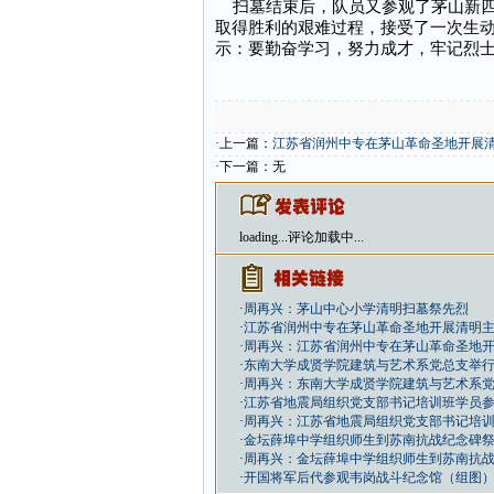
扫墓结束后，队员又参观了茅山新四
取得胜利的艰难过程，接受了一次生
示：要勤奋学习，努力成才，牢记烈
·上一篇：
江苏省润州中专在茅山革命圣地开展
·下一篇：无
loading...
评论加载中...
·
周再兴：茅山中心小学清明扫墓祭先烈
·
江苏省润州中专在茅山革命圣地开展清明
·
周再兴：江苏省润州中专在茅山革命圣地
·
东南大学成贤学院建筑与艺术系党总支举
·
周再兴：东南大学成贤学院建筑与艺术系
·
江苏省地震局组织党支部书记培训班学员
·
周再兴：江苏省地震局组织党支部书记培
·
金坛薛埠中学组织师生到苏南抗战纪念碑
·
周再兴：金坛薛埠中学组织师生到苏南抗
·
开国将军后代参观韦岗战斗纪念馆（组图