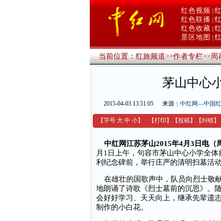
红色视频
|
红色联播
|
红色收藏
|
景区地图
|
当前位置：
红旅频道
>>
作者专栏
>>
周
茅山中心
2015-04-03 13:51:05
来源：
中红网—中国
【字号
大
中
小
】
【
打印
】
【
投稿
】
【
纠错
】
中红网江苏茅山2015年4月3日电（
月1日上午，句容市茅山中心小学全体
利纪念碑前，举行庄严的清明扫墓活
在雄壮的国歌声中，队员向烈士敬献
地朗诵了诗歌《烈士墓前的沉思》。
会好好学习、天天向上，继承先辈遗
制作的小白花。