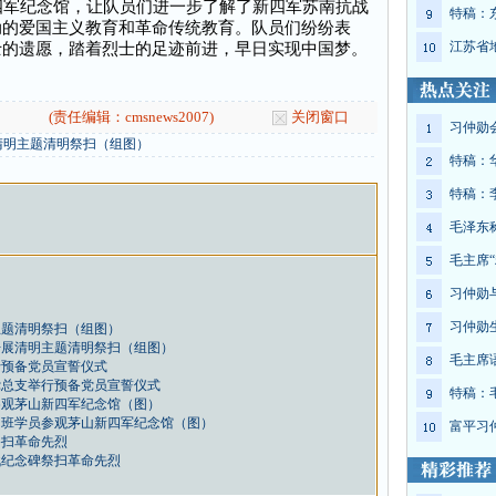
军纪念馆，让队员们进一步了解了新四军苏南抗战
特稿：
动的爱国主义教育和革命传统教育。队员们纷纷表
江苏省
士的遗愿，踏着烈士的足迹前进，早日实现中国梦。
(责任编辑：cmsnews2007)
关闭窗口
习仲勋
清明主题清明祭扫（组图）
特稿：
特稿：
毛泽东
毛主席“
习仲勋
习仲勋
主题清明祭扫（组图）
开展清明主题清明祭扫（组图）
毛主席
行预备党员宣誓仪式
党总支举行预备党员宣誓仪式
特稿：
参观茅山新四军纪念馆（图）
训班学员参观茅山新四军纪念馆（图）
富平习
祭扫革命先烈
战纪念碑祭扫革命先烈
）