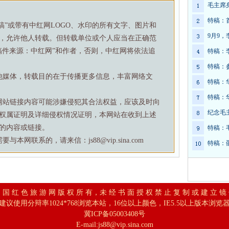
毛主席
特稿：
特稿”或带有中红网LOGO、水印的所有文字、图片和
9月9
，允许他人转载。但转载单位或个人应当在正确范
稿件来源：中红网”和作者，否则，中红网将依法追
特稿：
特稿：
他媒体，转载目的在于传播更多信息，丰富网络文
特稿：
特稿：
网站链接内容可能涉嫌侵犯其合法权益，应该及时向
纪念毛
权属证明及详细侵权情况证明，本网站在收到上述
的内容或链接。
特稿：
网联系的，请来信：js88@vip.sina.com
特稿：
 国 红 色 旅 游 网 版 权 所 有，未 经 书 面 授 权 禁 止 复 制 或 建 立 镜
建议使用分辩率1024*768浏览本站，16位以上颜色，IE5.5以上版本浏览
冀ICP备05003408号
E-mail:
js88@vip.sina.com