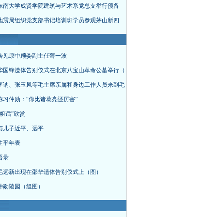
东南大学成贤学院建筑与艺术系党总支举行预备
地震局组织党支部书记培训班学员参观茅山新四
会见原中顾委副主任薄一波
华国锋遗体告别仪式在北京八宝山革命公墓举行（
李讷、张玉凤等毛主席亲属和身边工作人员来到毛
称习仲勋：“你比诸葛亮还厉害”
粗话”欣赏
与儿子近平、远平
生平年表
语录
毛远新出现在邵华遗体告别仪式上（图）
仲勋陵园（组图）