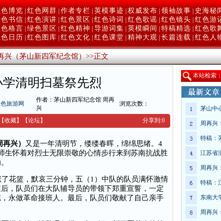
红色博览
红色网群
作者专栏
英模事迹
权威发布
领袖故事
史海秘
|
|
|
|
|
|
红色书信
红色演讲
红色景区
红色诗词
红色歌谣
红色镜头
红色游
|
|
|
|
|
|
红色格言
绿色景区
红色精神
导游词集
英模瞬间
特稿精选
红色歌
|
|
|
|
|
|
红色日历
红色图库
红色文化
红色课堂
精神大观
长篇连载
红色人
|
|
|
|
|
|
再兴（茅山新四军纪念馆）
>>
正文
本
站检索
小学清明扫墓祭先烈
作者：茅山新四军纪念馆 周再
红色旅游网
浏览次数：
兴
茅山中
【收藏】
【
论坛
】
分享到:
0
周再兴
特稿：
周再兴）
又是一年清明节，缕缕春晖，绵绵思绪。4
师生怀着对烈士无限崇敬的心情步行来到苏南抗战胜
江苏省
动。
周再兴
了花篮，默哀三分钟，五（1）中队的队员满怀激情
特稿：
随后，队员们在大队辅导员的带领下郑重宣誓，一定
志，永做革命接班人。最后，队员们敬献了自己亲手
东南大
周再兴