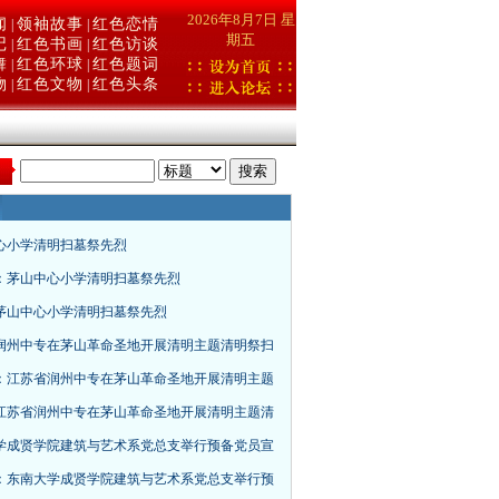
2026年8月7日 星
闻
领袖故事
红色恋情
|
|
期五
记
红色书画
红色访谈
|
|
舞
红色环球
红色题词
|
|
物
红色文物
红色头条
|
|
：
心小学清明扫墓祭先烈
：茅山中心小学清明扫墓祭先烈
茅山中心小学清明扫墓祭先烈
润州中专在茅山革命圣地开展清明主题清明祭扫
：江苏省润州中专在茅山革命圣地开展清明主题
江苏省润州中专在茅山革命圣地开展清明主题清
学成贤学院建筑与艺术系党总支举行预备党员宣
：东南大学成贤学院建筑与艺术系党总支举行预