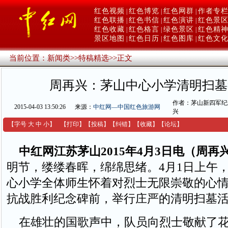
红色视频
红色博览
红色网群
作者专
|
|
|
红色联播
红色书信
红色演讲
红色景
|
|
|
红色收藏
红色格言
绿色景区
红色精
|
|
|
景区地图
红色日历
红色图库
红色文
|
|
|
当前位置：
新闻类
>>
特稿精选
>>
正文
周再兴：茅山中心小学清明扫墓
作者：茅山新四军纪
2015-04-03 13:50:26
来源：
中红网—中国红色旅游网
兴
【字号
大
中
小
】
【
打印
】
【
投稿
】
【
纠错
】
【收藏】
【
论坛
】
中红网江苏茅山2015年4月3日电（周再
明节，缕缕春晖，绵绵思绪。4月1日上午
心小学全体师生怀着对烈士无限崇敬的心
抗战胜利纪念碑前，举行庄严的清明扫墓
在雄壮的国歌声中，队员向烈士敬献了花