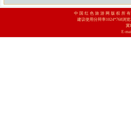
中 国 红 色 旅 游 网 版 权 所 
建议使用分辩率1024*768浏
冀I
E-mai