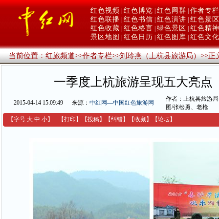
红色视频
红色博览
红色网群
作者专
|
|
|
红色联播
红色书信
红色演讲
红色景
|
|
|
红色收藏
红色格言
绿色景区
红色精
|
|
|
景区地图
红色日历
红色图库
红色文
|
|
|
当前位置：
红旅频道
>>
作者专栏
>>
刘玲燕（上杭县旅游局）
>>
正
一季度上杭旅游呈现五大亮点
作者：上杭县旅游局 
2015-04-14 15:09:49
来源：
中红网—中国红色旅游网
图/张松勇、老枪
【字号
大
中
小
】
【
打印
】
【
投稿
】
【
纠错
】
【收藏】
【
论坛
】