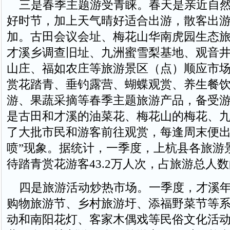
三是春季主题游受青睐。春天是亲近自然
好时节，加上天气晴好适合出游，散客出
加。古田会议会址、梅花山华南虎园生态
才溪乡调查旧址、九洲蜜雪梨基地、观音
山庄、福如农庄等旅游景区（点）顺应市
赏花踏青、垂钓露营、蝴蝶观赏、养生餐
游、果蔬采摘等春季主题旅游产品，备受
是古田和才溪的油菜花、梅花山的梅花、
了大批市民和游客前往观赏，每逢周末便出
喷”现象。据统计，一季度，上杭县各旅游
待踏青赏花游客43.2万人次，占旅游总人数的
四是旅游活动炒热市场。一季度，才溪年
购物旅游节、乡村旅游圩、添福野菜节等
动和南阳花灯、客家木偶戏等民俗文化活