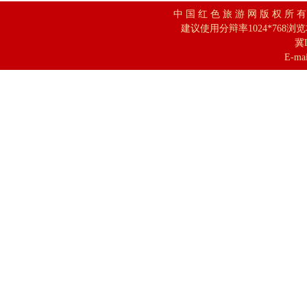
中 国 红 色 旅 游 网 版 权 所 
建议使用分辩率1024*768浏
冀I
E-mai