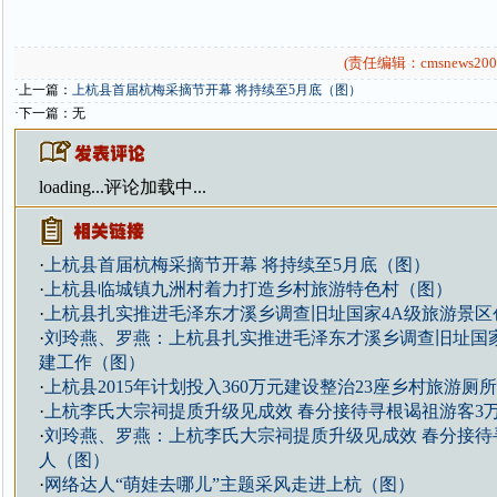
(责任编辑：cmsnews200
·上一篇：
上杭县首届杭梅采摘节开幕 将持续至5月底（图）
·下一篇：无
loading...
评论加载中...
·
上杭县首届杭梅采摘节开幕 将持续至5月底（图）
·
上杭县临城镇九洲村着力打造乡村旅游特色村（图）
·
上杭县扎实推进毛泽东才溪乡调查旧址国家4A级旅游景区
·
刘玲燕、罗燕：上杭县扎实推进毛泽东才溪乡调查旧址国家
建工作（图）
·
上杭县2015年计划投入360万元建设整治23座乡村旅游厕所
·
上杭李氏大宗祠提质升级见成效 春分接待寻根谒祖游客3
·
刘玲燕、罗燕：上杭李氏大宗祠提质升级见成效 春分接待
人（图）
·
网络达人“萌娃去哪儿”主题采风走进上杭（图）