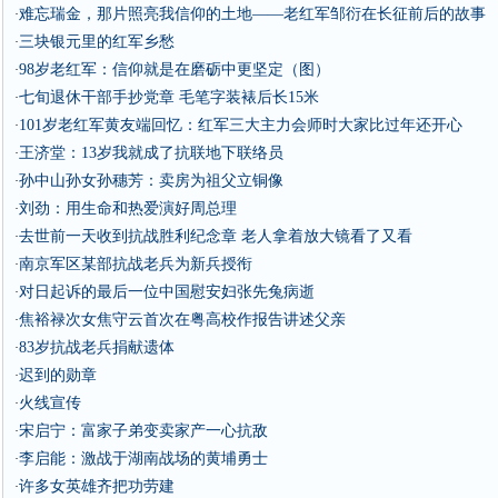
难忘瑞金，那片照亮我信仰的土地——老红军邹衍在长征前后的故事
·
三块银元里的红军乡愁
·
98岁老红军：信仰就是在磨砺中更坚定（图）
·
七旬退休干部手抄党章 毛笔字装裱后长15米
·
101岁老红军黄友端回忆：红军三大主力会师时大家比过年还开心
·
王济堂：13岁我就成了抗联地下联络员
·
孙中山孙女孙穗芳：卖房为祖父立铜像
·
刘劲：用生命和热爱演好周总理
·
去世前一天收到抗战胜利纪念章 老人拿着放大镜看了又看
·
南京军区某部抗战老兵为新兵授衔
·
对日起诉的最后一位中国慰安妇张先兔病逝
·
焦裕禄次女焦守云首次在粤高校作报告讲述父亲
·
83岁抗战老兵捐献遗体
·
迟到的勋章
·
火线宣传
·
宋启宁：富家子弟变卖家产一心抗敌
·
李启能：激战于湖南战场的黄埔勇士
·
许多女英雄齐把功劳建
·