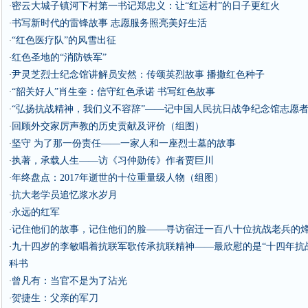
密云大城子镇河下村第一书记郑忠义：让“红运村”的日子更红火
·
书写新时代的雷锋故事 志愿服务照亮美好生活
·
“红色医疗队”的风雪出征
·
红色圣地的“消防铁军”
·
尹灵芝烈士纪念馆讲解员安然：传颂英烈故事 播撒红色种子
·
“韶关好人”肖生奎：信守红色承诺 书写红色故事
·
“弘扬抗战精神，我们义不容辞”——记中国人民抗日战争纪念馆志愿
·
回顾外交家厉声教的历史贡献及评价（组图）
·
坚守 为了那一份责任——一家人和一座烈士墓的故事
·
执著，承载人生——访《习仲勋传》作者贾巨川
·
年终盘点：2017年逝世的十位重量级人物（组图）
·
抗大老学员追忆浆水岁月
·
永远的红军
·
记住他们的故事，记住他们的脸——寻访宿迁一百八十位抗战老兵的
·
九十四岁的李敏唱着抗联军歌传承抗联精神——最欣慰的是“十四年抗
·
科书
曾凡有：当官不是为了沾光
·
贺捷生：父亲的军刀
·