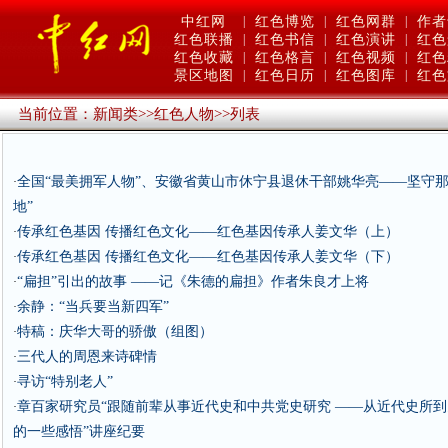
中红网
|
红色博览
|
红色网群
|
作者
红色联播
|
红色书信
|
红色演讲
|
红色
红色收藏
|
红色格言
|
红色视频
|
红色
景区地图
|
红色日历
|
红色图库
|
红色
当前位置：
新闻类
>>
红色人物
>>
列表
全国“最美拥军人物”、安徽省黄山市休宁县退休干部姚华亮——坚守那
·
地”
传承红色基因 传播红色文化——红色基因传承人姜文华（上）
·
传承红色基因 传播红色文化——红色基因传承人姜文华（下）
·
“扁担”引出的故事 ——记《朱德的扁担》作者朱良才上将
·
余静：“当兵要当新四军”
·
特稿：庆华大哥的骄傲（组图）
·
三代人的周恩来诗碑情
·
寻访“特别老人”
·
章百家研究员“跟随前辈从事近代史和中共党史研究 ——从近代史所
·
的一些感悟”讲座纪要