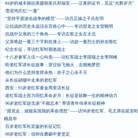
84岁的咸丰籍抗美援朝老兵郑福安——泛黄的证书，见证“光辉岁月”
·
雪泥鸿爪忆“一曼”
·
“坚持平原游击战争的模范”——访吕正操之子吕彤羽
·
让抗战的历史永远活在百姓心中——专访贺龙之女贺晓明
·
抗战中父亲的三个角色——专访左权之女左太北
·
父亲将赵一曼三个字刺在身上——访赵一曼烈士的孙女陈红
·
纪念长征，寻访红军时期老战士
·
十八岁参军入伍一心向党——访红军战士李国瑞之女李阿峰
·
听老红军讲长征故事：穿过纷飞炮火，去拥抱梦想
·
他们为什么坚持发挥余热：赤子之心永不灭
·
从长征硝烟中走来的老红军
·
西安：93岁老红军黄金周里话长征
·
老红军战士苏力回忆革命岁月：长征是鼓舞一生的精神动力
·
96岁老红军赵戈谈“不能忘本” 寄语青年传承长征精神
·
“跟党走，就能实现我的革命理想”——访98岁老红军、毛主席在延安
·
顾昌华
百岁老红军杜宏鉴的长征记忆
·
98岁老红军：信仰在磨砺中更坚定
·