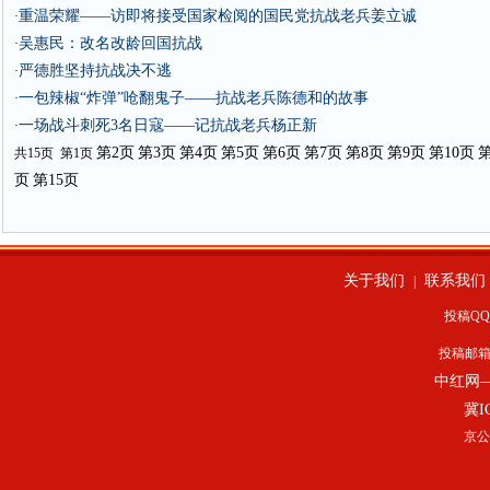
重温荣耀——访即将接受国家检阅的国民党抗战老兵姜立诚
·
吴惠民：改名改龄回国抗战
·
严德胜坚持抗战决不逃
·
一包辣椒“炸弹”呛翻鬼子——抗战老兵陈德和的故事
·
一场战斗刺死3名日寇——记抗战老兵杨正新
·
第2页
第3页
第4页
第5页
第6页
第7页
第8页
第9页
第10页
第
共15页 第1页
页
第15页
关于我们
联系我们
|
投稿QQ：
投稿邮
中红网
冀I
京公网