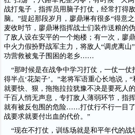
战打鬼子，指挥员用脑子打仗，经常打得
脑。”提起那段岁月，廖鼎琳有很多“得意之作
麦收时节，廖鼎琳指挥战士们装作送粮的
了敌人设在安平的一个炮楼；有一次，廖
中火力假扮野战军主力，将敌人“调虎离山
功营救被鬼子围困的老乡……
“那时候是在战争中学习打仗，一仗一仗
得半点‘花架子’。”老将军语重心长地说，
就要快、狠，拖拖拉拉犹豫不决是要死人
千百人悄无声息，专打敌人薄弱环节，指
就有被反包围的危险……打仗行不行一目
战要求就要付出血的代价。”
“现在不打仗，训练场就是和平年代的战