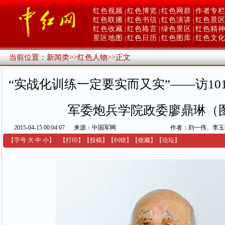
红色视频
红色博览
红色网群
作者专
|
|
|
红色联播
红色书信
红色演讲
红色景
|
|
|
红色收藏
红色格言
绿色景区
红色精
|
|
|
景区地图
红色日历
红色图库
红色文
|
|
|
当前位置：
新闻类
>>
红色人物
>>
正文
“实战化训练一定要实而又实”——访10
军委炮兵学院政委廖鼎琳（
2015-04-15 00:04:07
来源：中国军网
作者：刘一伟、李玉
【字号
大
中
小
】
【
打印
】
【
投稿
】
【
纠错
】
【收藏】
【
论坛
】