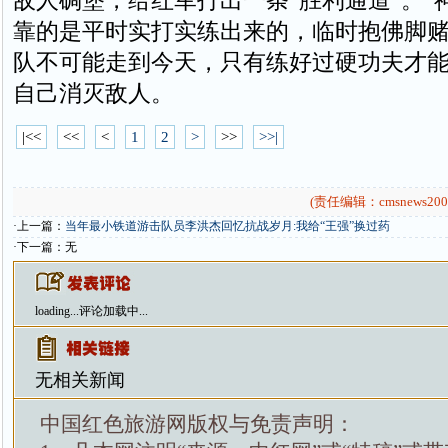
敌人碉堡，给红军打出一条“胜利通道”。“
靠的是平时实打实练出来的，临时抱佛脚
队不可能走到今天，只有练好过硬功夫才
自己消灭敌人。
|<<
<<
<
1
2
>
>>
>>|
(责任编辑：cmsnews200
·上一篇：
当年最小铁道游击队员李洪杰回忆抗战岁月:我给“王强”换过药
·下一篇：无
loading...
评论加载中...
无相关新闻
中国红色旅游网版权与免责声明：