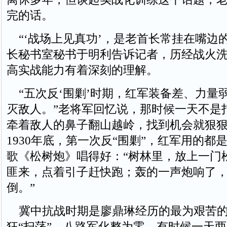
完的话。
“‘战场上见真功’，是老首长常挂在嘴边
长秘书室秘书于明利告诉记者，历经战火
高实战能力有着深刻的理解。
“五次反‘围剿’时期，红军装备差、力量
灭敌人。”老将军回忆说，那时候一天不是
牵着敌人的鼻子翻山越岭，找到机会就狠
1930年底，第一次反“围剿”，红军用的都
歌《松树炮》唱得好：“树林里，放上一门
匪来，点着引子赶快跑；轰的一声炮响了
倒。”
冀中抗战时期是廖鼎琳经历的最为艰苦的
狂“扫荡”，八路军化整为零，有时候一天两