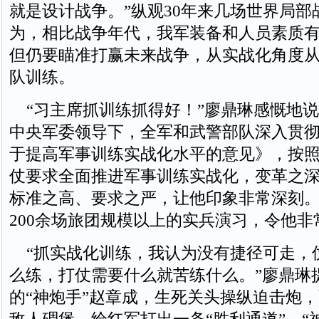
就是设计战争。”纵观30年来几场世界局部
为，相比战争年代，我军装备和人员素质
但仍要瞄准打赢未来战争，从实战化角度
队训练。
“习主席抓训练抓得好！”廖鼎琳感慨地说
中央军委领导下，全军和武警部队深入贯
于提高军事训练实战化水平的意见》，按
仗要求全面推进军事训练实战化，变革之
标准之高、要求之严，让他印象非常深刻。2
200余场旅团规模以上的实兵演习，令他非
“抓实战化训练，我认为没有捷径可走，
么练，打仗需要什么就苦练什么。”廖鼎琳
的“神炮手”赵章成，生死关头操纵迫击炮