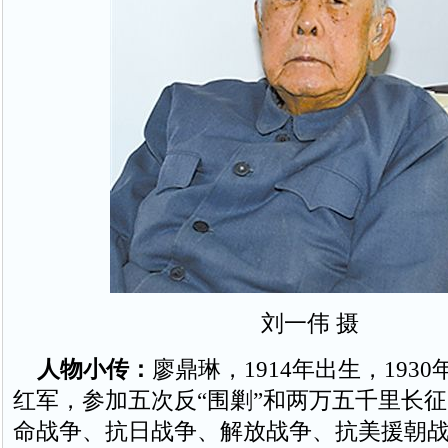
刘一伟 摄
人物小传：
廖鼎琳，1914年出生，193
红军，参加五次反“围剿”和两万五千里长
命战争、抗日战争、解放战争、抗美援朝