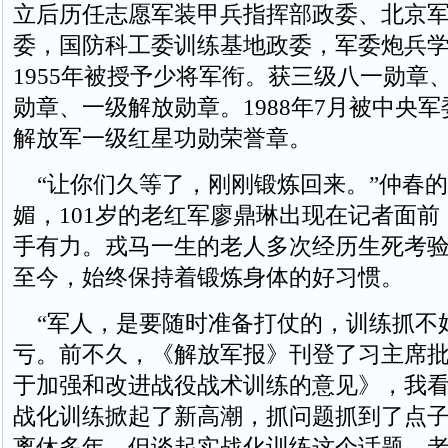
立后历任志愿军装甲兵指挥部政委、北京
委，国防科工委训练基地政委，军委炮兵
1955年被授予少将军衔。获三级八一勋章
勋章、一级解放勋章。1988年7月被中央
解放军一级红星功勋荣誉章。
“让你们久等了，刚刚锻炼回来。”仲春的
媚，101岁的老红军廖鼎琳出现在记者面
手有力。戎马一生的老人多次经历生死考
至今，始终保持着锻炼身体的好习惯。
“军人，是要随时准备打仗的，训练抓不
亏。前不久，《解放军报》刊登了习主席
于加强和改进战役战术训练的意见》，我
战化训练掀起了新高潮，抓问题抓到了点子
离休多年，但谈起实战化训练这个话题，