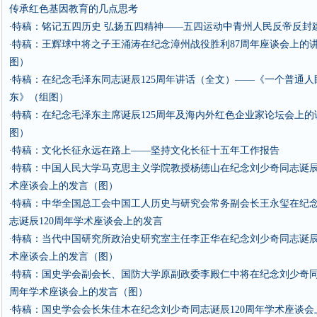
传承红色基因教育的几点思考
特稿：铭记五四历史 弘扬五四精神——五四运动中青州人民反帝反封
·
特稿：王辉球中将之子王涌涛在纪念漳州战役胜利87周年座谈会上的
·
图）
特稿：在纪念毛泽东同志诞辰125周年讲话（全文）——《一个普通人
·
东》（组图）
特稿：在纪念毛泽东主席诞辰125周年及海内外红色企业家论坛会上的
·
图）
特稿：文化长征永远在路上——坚持文化长征十五年工作报告
·
特稿：中国人民大学马克思主义学院教授杨德山在纪念刘少奇同志诞辰1
·
术座谈会上的发言（图）
特稿：中华全国总工会中国工人历史与研究会常务副会长王永玺在纪
·
志诞辰120周年学术座谈会上的发言
特稿：当代中国研究所政治史研究室主任李正华在纪念刘少奇同志诞辰1
·
术座谈会上的发言（图）
特稿：国史学会副会长、国防大学原副政委李殿仁中将在纪念刘少奇同志
·
周年学术座谈会上的发言（图）
特稿：国史学会会长朱佳木在纪念刘少奇同志诞辰120周年学术座谈会
·