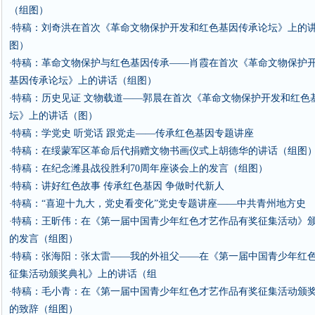
（组图）
特稿：刘奇洪在首次《革命文物保护开发和红色基因传承论坛》上的
·
图）
特稿：革命文物保护与红色基因传承——肖霞在首次《革命文物保护
·
基因传承论坛》上的讲话（组图）
特稿：历史见证 文物载道——郭晨在首次《革命文物保护开发和红色
·
坛》上的讲话（图）
特稿：学党史 听党话 跟党走——传承红色基因专题讲座
·
特稿：在绥蒙军区革命后代捐赠文物书画仪式上胡德华的讲话（组图
·
特稿：在纪念潍县战役胜利70周年座谈会上的发言（组图）
·
特稿：讲好红色故事 传承红色基因 争做时代新人
·
特稿：“喜迎十九大，党史看变化”党史专题讲座——中共青州地方史
·
特稿：王昕伟：在《第一届中国青少年红色才艺作品有奖征集活动》
·
的发言（组图）
特稿：张海阳：张太雷——我的外祖父——在《第一届中国青少年红
·
征集活动颁奖典礼》上的讲话（组
特稿：毛小青：在《第一届中国青少年红色才艺作品有奖征集活动颁
·
的致辞（组图）