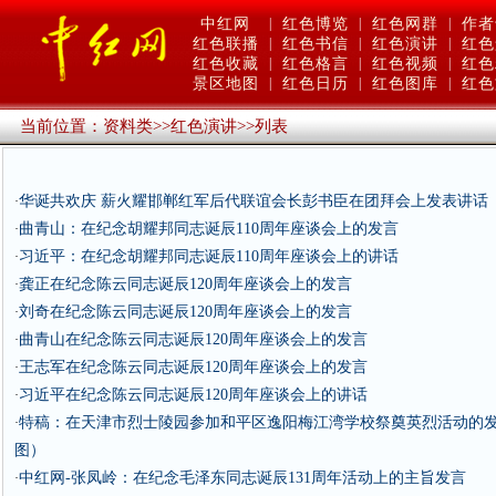
中红网
|
红色博览
|
红色网群
|
作者
红色联播
|
红色书信
|
红色演讲
|
红色
红色收藏
|
红色格言
|
红色视频
|
红色
景区地图
|
红色日历
|
红色图库
|
红色
当前位置：
资料类
>>
红色演讲
>>
列表
华诞共欢庆 薪火耀邯郸红军后代联谊会长彭书臣在团拜会上发表讲话
·
曲青山：在纪念胡耀邦同志诞辰110周年座谈会上的发言
·
习近平：在纪念胡耀邦同志诞辰110周年座谈会上的讲话
·
龚正在纪念陈云同志诞辰120周年座谈会上的发言
·
刘奇在纪念陈云同志诞辰120周年座谈会上的发言
·
曲青山在纪念陈云同志诞辰120周年座谈会上的发言
·
王志军在纪念陈云同志诞辰120周年座谈会上的发言
·
习近平在纪念陈云同志诞辰120周年座谈会上的讲话
·
特稿：在天津市烈士陵园参加和平区逸阳梅江湾学校祭奠英烈活动的
·
图）
中红网-张凤岭：在纪念毛泽东同志诞辰131周年活动上的主旨发言
·