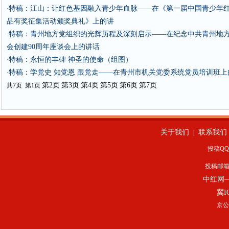
特稿：江山：让红色基因融入青少年血脉——在《第一届中国青少年
·
品有奖征集活动颁奖典礼》上的讲
特稿：青州地方党组织的光辉历程及深刻启示——在纪念中共青州地
·
会创建90周年座谈会上的讲话
特稿：永恒的丰碑 神圣的使命（组图）
·
特稿：学党史 知党恩 跟党走——在青州市机关党委系统党员培训班上
·
第2页
第3页
第4页
第5页
第6页
第7页
共7页 第1页
关于我们
联系我们
|
投稿QQ：
投稿邮
中红网
冀I
京公网