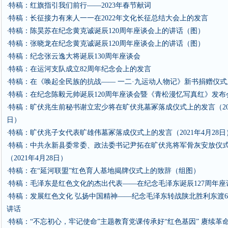
特稿：红旗指引我们前行——2023年春节献词
·
特稿：长征接力有来人一一在2022年文化长征总结大会上的发言
·
特稿：陈昊苏在纪念黄克诚诞辰120周年座谈会上的讲话（图）
·
特稿：张晓龙在纪念黄克诚诞辰120周年座谈会上的讲话（图）
·
特稿：纪念张云逸大将诞辰130周年座谈会
·
特稿：在运河支队成立82周年纪念会上的发言
·
特稿：在《唤起全民族的抗战—— 一二·九运动人物记》新书捐赠仪
·
特稿：在纪念陈毅元帅诞辰120周年座谈会暨《青松漫忆写真红》发布
·
特稿：旷伏兆生前秘书谢立宏少将在旷伏兆墓冢落成仪式上的发言（202
·
日）
特稿：旷伏兆子女代表旷雄伟墓冢落成仪式上的发言（2021年4月28日
·
特稿：中共永新县委常委、政法委书记尹拓在旷伏兆将军骨灰安放仪
·
（2021年4月28日）
特稿：在“延河联盟”红色育人基地揭牌仪式上的致辞（组图）
·
特稿：毛泽东是红色文化的杰出代表——在纪念毛泽东诞辰127周年座
·
特稿：发展红色文化 弘扬中国精神——纪念毛泽东转战陕北胜利东渡6
·
讲话
特稿：“不忘初心，牢记使命”主题教育党课传承好“红色基因” 赓续革
·