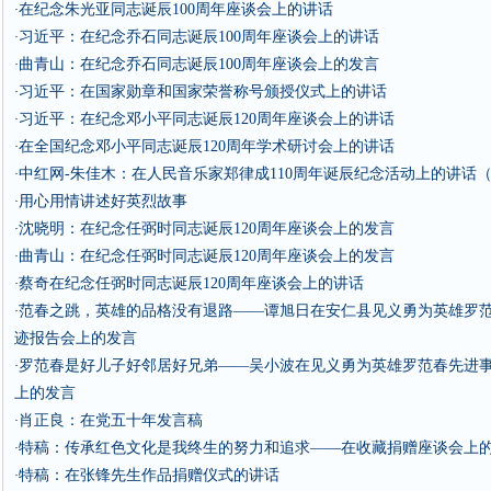
在纪念朱光亚同志诞辰100周年座谈会上的讲话
·
习近平：在纪念乔石同志诞辰100周年座谈会上的讲话
·
曲青山：在纪念乔石同志诞辰100周年座谈会上的发言
·
习近平：在国家勋章和国家荣誉称号颁授仪式上的讲话
·
习近平：在纪念邓小平同志诞辰120周年座谈会上的讲话
·
在全国纪念邓小平同志诞辰120周年学术研讨会上的讲话
·
中红网-朱佳木：在人民音乐家郑律成110周年诞辰纪念活动上的讲话
·
用心用情讲述好英烈故事
·
沈晓明：在纪念任弼时同志诞辰120周年座谈会上的发言
·
曲青山：在纪念任弼时同志诞辰120周年座谈会上的发言
·
蔡奇在纪念任弼时同志诞辰120周年座谈会上的讲话
·
范春之跳，英雄的品格没有退路——谭旭日在安仁县见义勇为英雄罗
·
迹报告会上的发言
罗范春是好儿子好邻居好兄弟——吴小波在见义勇为英雄罗范春先进
·
上的发言
肖正良：在党五十年发言稿
·
特稿：传承红色文化是我终生的努力和追求——在收藏捐赠座谈会上
·
特稿：在张锋先生作品捐赠仪式的讲话
·