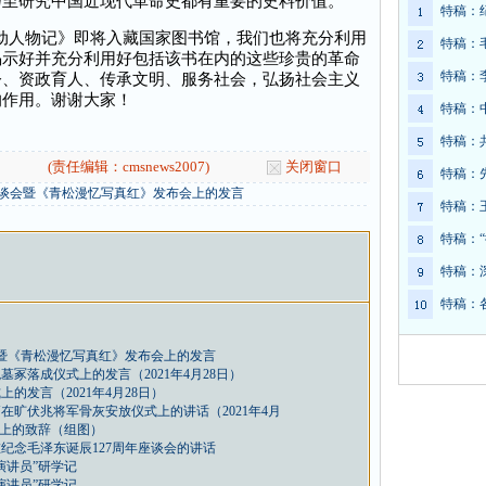
乃至研究中国近现代革命史都有重要的史料价值。
特稿：
动人物记》即将入藏国家图书馆，我们也将充分利用
特稿：
揭示好并充分利用好包括该书在内的这些珍贵的革命
特稿：
今、资政育人、传承文明、服务社会，弘扬社会主义
的作用。谢谢大家！
特稿：
特稿：
(责任编辑：cmsnews2007)
关闭窗口
特稿：
座谈会暨《青松漫忆写真红》发布会上的发言
特稿：
特稿：
特稿：
特稿：
会暨《青松漫忆写真红》发布会上的发言
冢落成仪式上的发言（2021年4月28日）
发言（2021年4月28日）
旷伏兆将军骨灰安放仪式上的讲话（2021年4月
式上的致辞（组图）
纪念毛泽东诞辰127周年座谈会的讲话
演讲员”研学记
演讲员”研学记