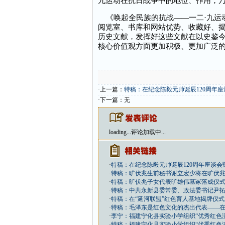
九运动在抗日战争中的地位、作用，
《唤起全民族的抗战——一二·九运
阅览室、书库和网站优势、收藏好、
历史文献，发挥好这些文献在以史鉴
核心价值观方面更加积极、更加广泛
·上一篇：
特稿：在纪念陈毅元帅诞辰120周年
·下一篇：无
loading...
评论加载中...
·
特稿：在纪念陈毅元帅诞辰120周年座谈
·
特稿：旷伏兆生前秘书谢立宏少将在旷伏兆墓
·
特稿：旷伏兆子女代表旷雄伟墓冢落成仪式上的
·
特稿：中共永新县委常委、政法委书记尹拓在
·
特稿：在“延河联盟”红色育人基地揭牌仪
·
特稿：毛泽东是红色文化的杰出代表——在
·
李宁：福建宁化县实验小学组织“优秀红色
·
特稿：福建宁化县实验小学组织“优秀红色