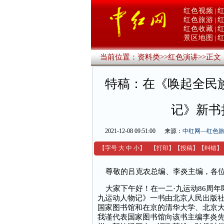
红色视频
|
红色旅游
|
红色收藏
|
景区地图
|
当前位置：
资料类
>>
红色演讲
>>
正文
特稿：在《唤起全民族
记》新书
2021-12-08 09:51:00
来源：
中红网—红色
【字号
大
中
小
】
【
打印
】
【
投稿
】
【
纠错
】
尊敬的吕克农总编、李炎主编，各位
大家下午好！在一二·九运动86周年
九运动人物记》一书由北京人民出版
国家图书馆和在京的清华大学、北京
我谨代表国家图书馆向该书主编李炎