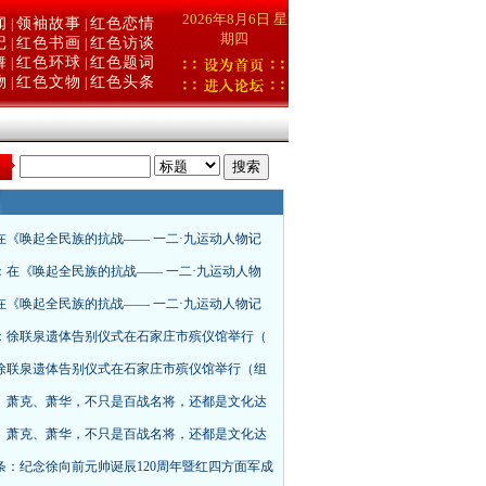
2026年8月6日 星
闻
领袖故事
红色恋情
|
|
期四
记
红色书画
红色访谈
|
|
舞
红色环球
红色题词
|
|
物
红色文物
红色头条
|
|
：
在《唤起全民族的抗战—— 一二·九运动人物记
：在《唤起全民族的抗战—— 一二·九运动人物
在《唤起全民族的抗战—— 一二·九运动人物记
：徐联泉遗体告别仪式在石家庄市殡仪馆举行（
徐联泉遗体告别仪式在石家庄市殡仪馆举行（组
、萧克、萧华，不只是百战名将，还都是文化达
、萧克、萧华，不只是百战名将，还都是文化达
条：纪念徐向前元帅诞辰120周年暨红四方面军成