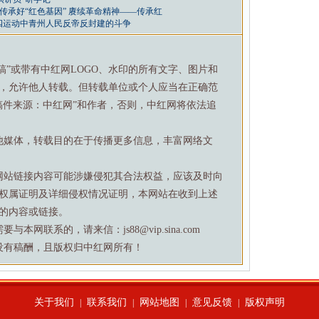
传承好“红色基因” 赓续革命精神——传承红
四运动中青州人民反帝反封建的斗争
特稿”或带有中红网LOGO、水印的所有文字、图片和
，允许他人转载。但转载单位或个人应当在正确范
稿件来源：中红网”和作者，否则，中红网将依法追
他媒体，转载目的在于传播更多信息，丰富网络文
网站链接内容可能涉嫌侵犯其合法权益，应该及时向
权属证明及详细侵权情况证明，本网站在收到上述
的内容或链接。
网联系的，请来信：js88@vip.sina.com
没有稿酬，且版权归中红网所有！
关于我们
联系我们
网站地图
意见反馈
版权声明
|
|
|
|