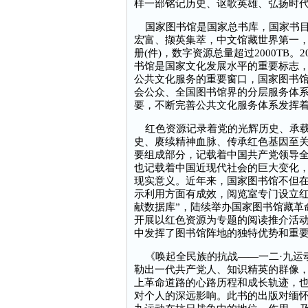
样一部铭记历史、讴歌英雄、弘扬时
国家图书馆是国家总书库，国家书目
宏富、撷英集萃，中文馆藏世界第一，
册(件)，数字资源总量超过2000TB
书馆是国家文化发展水平的重要标志
公共文化服务的重要窗口，国家图书
会公众、全国图书馆界的分层服务体
要，不断完善公共文化服务体系发挥
红色资源记录着党的光辉历史、承载
史、赓续精神血脉、传承红色基因至
要组成部分，记载着中国共产党领导
也记载着中国近现代社会的巨大变化
现实意义。近年来，国家图书馆不但
示利用方面有成效，阅览室专门设立红
献数据库”，陆续举办国家图书馆藏革
开展以红色资源为专题的阅读推介活
中发挥了图书馆阵地的独特优势和重
《唤起全民族的抗战——一二·九运动
勒出一代共产党人、知识精英的群像，
上革命道路的心路历程和成长轨迹，也
对个人的深远影响。此书的出版对缅怀