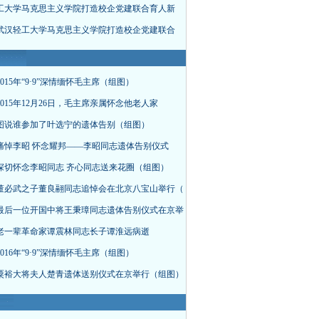
工大学马克思主义学院打造校企党建联合育人新
武汉轻工大学马克思主义学院打造校企党建联合
015年“9·9”深情缅怀毛主席（组图）
015年12月26日，毛主席亲属怀念他老人家
图说谁参加了叶选宁的遗体告别（组图）
痛悼李昭 怀念耀邦——李昭同志遗体告别仪式
深切怀念李昭同志 齐心同志送来花圈（组图）
董必武之子董良翮同志追悼会在北京八宝山举行（
最后一位开国中将王秉璋同志遗体告别仪式在京举
老一辈革命家谭震林同志长子谭淮远病逝
016年“9·9”深情缅怀毛主席（组图）
粟裕大将夫人楚青遗体送别仪式在京举行（组图）