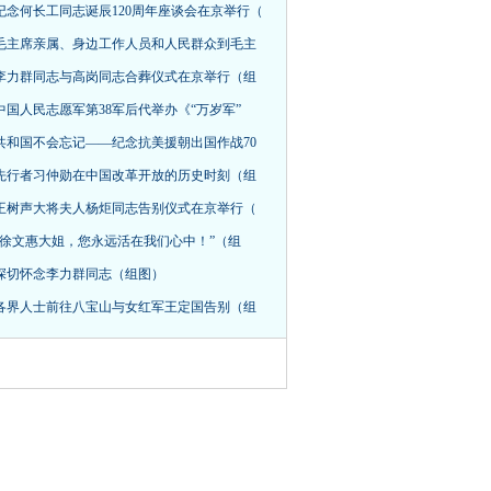
纪念何长工同志诞辰120周年座谈会在京举行（
毛主席亲属、身边工作人员和人民群众到毛主
李力群同志与高岗同志合葬仪式在京举行（组
中国人民志愿军第38军后代举办《“万岁军”
共和国不会忘记——纪念抗美援朝出国作战70
先行者习仲勋在中国改革开放的历史时刻（组
王树声大将夫人杨炬同志告别仪式在京举行（
“徐文惠大姐，您永远活在我们心中！”（组
深切怀念李力群同志（组图）
各界人士前往八宝山与女红军王定国告别（组