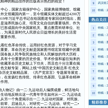
代精神的精品佳作的出版表示热烈的祝贺！
武汉轻
中心，国家古籍保护中心，国家典籍博物馆。馆藏
特稿：
外文馆藏国内第一，至今馆藏实体文献超过4200万
。2019年习近平总书记在给国图老专家回信时指出，图
，是滋养民族心灵、培育文化自信的重要场所。作为
馆已形成面向中央国家机关、重点教育科研单位、社
特稿：2
系，为满足新时代人民群众日益增长的美好生活需
特稿：2
着重要作用。
特稿：
着红色革命传统，运用好红色资源，对于学习党
关重要。革命历史文献是国家图书馆宏富馆藏中的重
特稿：
全国各族人民争取民族独立和人民解放的伟大历程，
特稿：
，具有十分重要的历史价值、学术价值和鉴往知来的
在收藏革命历史文献上下功夫，而且也十分注重在揭
特稿：
色文献专架，网站上线“中国历史文献总库·红色文
特稿：
命历史文献精品展、《共产党宣言》专题展等展览，
动，在发扬红色传统、传承红色基因、弘扬革命精神
特稿：
要作用。
特稿：2
人物记》由一二·九运动后人编撰成册，鲜活地勾
特稿：
生动地反映出这一代青年学生如何从一二·九运动走
从另一个角度揭示出一二·九运动对国家、对民族、
前辈、启迪后人，对研究一二·九运动、研究一二•