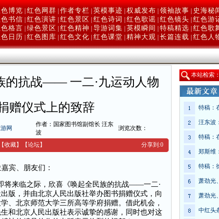
红色博览
红色网群
作者专栏
英模事迹
权威发布
领袖故事
史海秘
|
|
|
|
|
|
红色书信
红色演讲
红色景区
红色诗词
红色歌谣
红色镜头
红色游
|
|
|
|
|
|
红色格言
绿色景区
红色精神
导游词集
英模瞬间
特稿精选
红色歌
|
|
|
|
|
|
红色日历
红色图库
红色文化
红色课堂
精神大观
长篇连载
红色人
|
|
|
|
|
|
本
站检索
的抗战—— 一二·九运动人物
捐赠仪式上的致辞
特稿：
汪东波
作者：国家图书馆副馆长 汪东
旅游网
浏览次数：
波
特稿：
【收藏】
【
论坛
】
分享到:
0
郑斯维
特稿：
嘉宾、朋友们：
萧劲光
即将来临之际，欣喜《唤起全民族的抗战——一二·
社出版，并由北京人民出版社举办图书捐赠仪式，向
萧劲光
大学、北京师范大学三所高等学府捐赠。借此机会，
中红头
先生和北京人民出版社表示诚挚的感谢，同时也对这