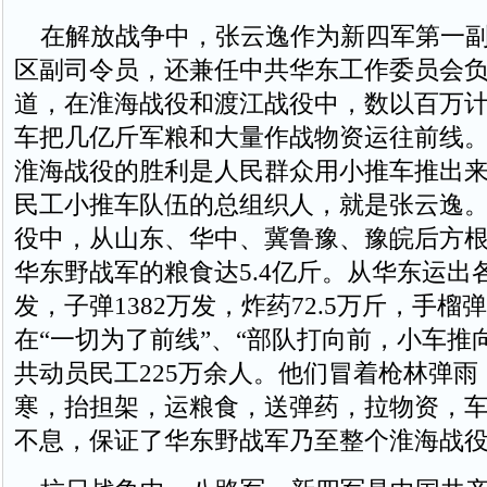
在解放战争中，张云逸作为新四军第一副
区副司令员，还兼任中共华东工作委员会
道，在淮海战役和渡江战役中，数以百万
车把几亿斤军粮和大量作战物资运往前线
淮海战役的胜利是人民群众用小推车推出
民工小推车队伍的总组织人，就是张云逸
役中，从山东、华中、冀鲁豫、豫皖后方
华东野战军的粮食达5.4亿斤。从华东运出各
发，子弹1382万发，炸药72.5万斤，手榴弹
在“一切为了前线”、“部队打向前，小车推
共动员民工225万余人。他们冒着枪林弹雨
寒，抬担架，运粮食，送弹药，拉物资，
不息，保证了华东野战军乃至整个淮海战