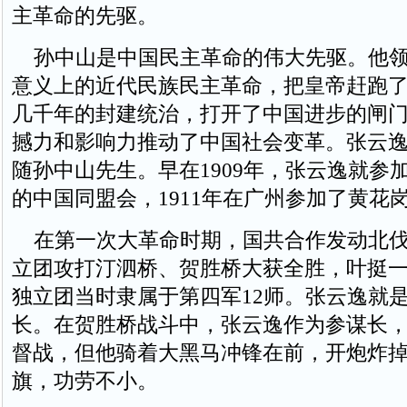
主革命的先驱。
孙中山是中国民主革命的伟大先驱。他领
意义上的近代民族民主革命，把皇帝赶跑
几千年的封建统治，打开了中国进步的闸
撼力和影响力推动了中国社会变革。张云逸
随孙中山先生。早在1909年，张云逸就参
的中国同盟会，1911年在广州参加了黄花
在第一次大革命时期，国共合作发动北伐
立团攻打汀泗桥、贺胜桥大获全胜，叶挺
独立团当时隶属于第四军12师。张云逸就
长。在贺胜桥战斗中，张云逸作为参谋长
督战，但他骑着大黑马冲锋在前，开炮炸
旗，功劳不小。