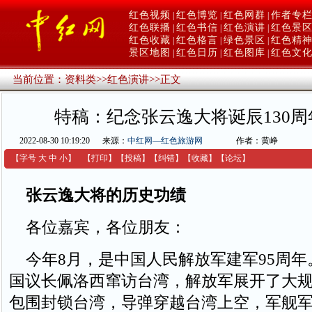
红色视频
红色博览
红色网群
作者专
|
|
|
红色联播
红色书信
红色演讲
红色景
|
|
|
红色收藏
红色格言
绿色景区
红色精
|
|
|
景区地图
红色日历
红色图库
红色文
|
|
|
当前位置：
资料类
>>
红色演讲
>>
正文
特稿：纪念张云逸大将诞辰130
2022-08-30 10:19:20
来源：
中红网—红色旅游网
作者：黄峥
【字号
大
中
小
】
【
打印
】
【
投稿
】
【
纠错
】
【收藏】
【
论坛
】
张云逸大将的历史功绩
各位嘉宾，各位朋友：
今年8月，是中国人民解放军建军95周年
国议长佩洛西窜访台湾，解放军展开了大
包围封锁台湾，导弹穿越台湾上空，军舰