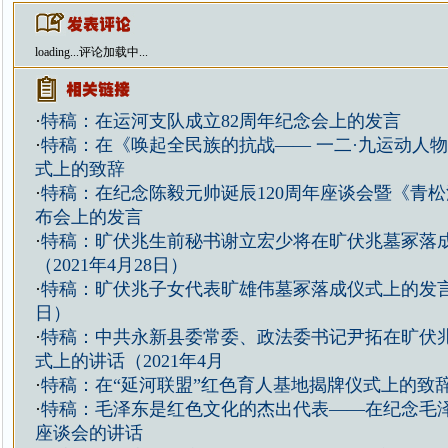
loading...
评论加载中...
·
特稿：在运河支队成立82周年纪念会上的发言
·
特稿：在《唤起全民族的抗战—— 一二·九运动人
式上的致辞
·
特稿：在纪念陈毅元帅诞辰120周年座谈会暨《青
布会上的发言
·
特稿：旷伏兆生前秘书谢立宏少将在旷伏兆墓冢落
（2021年4月28日）
·
特稿：旷伏兆子女代表旷雄伟墓冢落成仪式上的发言（2
日）
·
特稿：中共永新县委常委、政法委书记尹拓在旷伏
式上的讲话（2021年4月
·
特稿：在“延河联盟”红色育人基地揭牌仪式上的致
·
特稿：毛泽东是红色文化的杰出代表——在纪念毛泽
座谈会的讲话