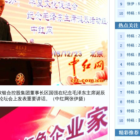
张伊：
特稿：
特稿：2
特稿：2
特稿：
特稿：
特稿：
特稿：
特稿：
软银合控股集团董事长区国强在纪念毛泽东主席诞辰
家论坛会上发表重要讲话。（中红网张伊摄）
特稿：
特稿：2
特稿：