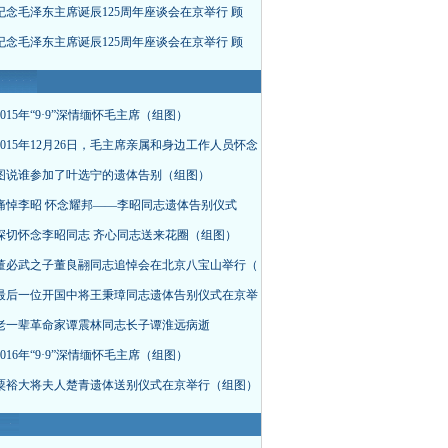
纪念毛泽东主席诞辰125周年座谈会在京举行 顾
纪念毛泽东主席诞辰125周年座谈会在京举行 顾
015年“9·9”深情缅怀毛主席（组图）
015年12月26日，毛主席亲属和身边工作人员怀念
图说谁参加了叶选宁的遗体告别（组图）
痛悼李昭 怀念耀邦——李昭同志遗体告别仪式
深切怀念李昭同志 齐心同志送来花圈（组图）
董必武之子董良翮同志追悼会在北京八宝山举行（
最后一位开国中将王秉璋同志遗体告别仪式在京举
老一辈革命家谭震林同志长子谭淮远病逝
016年“9·9”深情缅怀毛主席（组图）
粟裕大将夫人楚青遗体送别仪式在京举行（组图）