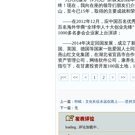
终！现在，我向在座的领导们朋友们介
山，至今已15年，取得的主要成就和
——在2012年12月，应中国百名
百名海外华裔“全球华人十大创业先锋”
1000多名参会企业家上台演讲；
——2014年决定回国发展，成立了
国、英国、德国等国家一批爱国人士同
燕山红文化集团，在湖北省宜昌市合作
资产管理公司，网络软件公司，康养生
指引下，在甘肃投资开发100亩土地，
|<<
<<
<
1
2
>
>>
>
·上一篇：
特稿：文化长征永远在路上——坚持
·下一篇：无
loading...
评论加载中...