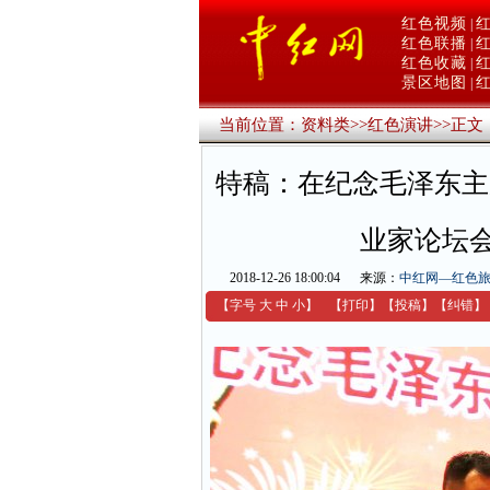
红色视频
|
红色联播
|
红色收藏
|
景区地图
|
当前位置：
资料类
>>
红色演讲
>>
正文
特稿：在纪念毛泽东主
业家论坛
2018-12-26 18:00:04
来源：
中红网—红色
【字号
大
中
小
】
【
打印
】
【
投稿
】
【
纠错
】