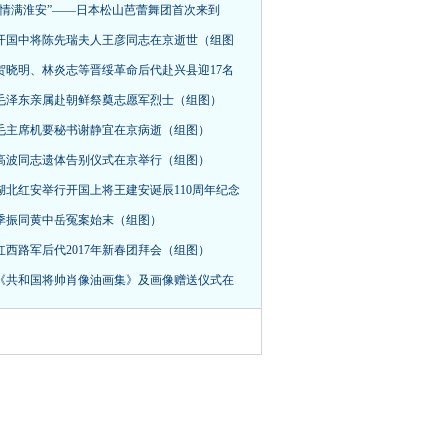
“情满淮安”——日本松山芭蕾舞团首次来到
开国中将陈先瑞夫人王彦同志在京逝世（组图
贺晓明、林炎志等晋绥革命后代赴兴县迎17名
毛泽东亲属赴朝鲜祭奠志愿军烈士（组图）
毛主席机要秘书谢静宜在京病逝（组图）
高波同志遗体告别仪式在京举行（组图）
湖北红安举行开国上将王建安诞辰110周年纪念
季振同黄中岳冤案始末（组图）
红西路军后代2017年新春团拜会（组图）
《共和国将帅肖像油画集》及画像赠送仪式在