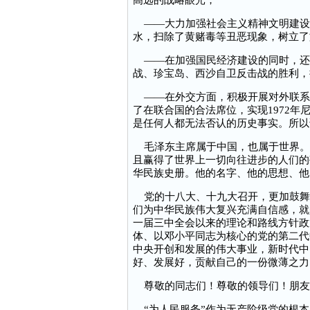
高远的战略眼光；
——大力加强社会主义精神文明建设
水，扫除了黄赌毒等丑恶现象，树立了
——在加强国民经济建设的同时，还
战、珍宝岛、西沙自卫反击战的胜利，
——在外交方面，积极开展对外联系
了在联合国的合法席位，实现1972
是任何人都无法否认的历史事实。所以
毛泽东主席属于中国，也属于世界。
且赢得了世界上一切向往进步的人们的
华民族史册。他的名字、他的思想、他
党的十八大、十九大召开，更加鼓舞
们为中华民族伟大复兴充满自信感，就
一届三中全会以来的理论和路线方针政
体、以邓小平同志为核心的党的第二代
中央开创和发展的伟大事业，新时代中
好、发展好，贡献自己的一份微薄之力
尊敬的同志们！尊敬的领导们！朋友
“为人民服务”作为无产阶级党的根本