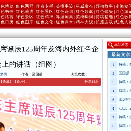
红色博览
红色网群
作者专栏
英模事迹
权威发布
领袖故事
史海秘
|
|
|
|
|
|
红色书信
红色演讲
红色景区
红色诗词
红色歌谣
红色镜头
红色游
|
|
|
|
|
|
红色格言
绿色景区
红色精神
导游词集
英模瞬间
特稿精选
红色歌
|
|
|
|
|
|
红色日历
红色图库
红色文化
红色课堂
精神大观
长篇连载
红色人
|
|
|
|
|
|
本
站检索
席诞辰125周年及海内外红色企
会上的讲话（组图）
特稿：
区国强
旅游网
作者：区国强
浏览次数：
【收藏】
【
论坛
】
分享到:
0
特稿：
特稿：
永远的
江山、
特稿：
特稿：