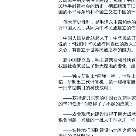
人民民主制度的伟大跨越，实现了中国
民地半封建社会的历史，彻底结束了旧
国的不平等条约和帝国主义在中国的一
伟大历史胜利，是毛泽东主席和他的
万中国人民，共同为中华民族建立的伟
中国人民从此站起来了！中华民族开
说的：“我们中华民族有同自己的敌人
决心，有自立于世界民族之林的能力。
新中国建立后，毛主席亲自领导快速
我国社会就发生了翻天覆地的变化，建
——独立研制出“两弹一星”，世界上
稻，研制出三代计算机，第一艘核潜艇
一批举世瞩目的科技成就；
——获得诺贝尔奖的中国女医药学家屠
的“523任务”而取得了了不起的成就；
——农业现代化建设取得了巨大成就
粮食问题，兴建的一批大中型水库，许
——造性地把国防建设与地区之间的