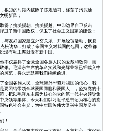
，很短的时期内破除了陈规陋习，涤荡了污泥浊
文明新风；
取得了抗美援朝、抗美援越、中印边界自卫反击
捍卫了新中国政权，保卫了社会主义国家的建设；
，与友好国家建立外交关系，开展经贸活动，恢复
年尼克松访华，打破了帝国主义对我国的包围，这些都
说没有毛主席就没有新中国。
他不仅赢得了全党全国各族人民的爱戴和敬仰，而
敬佩。毛泽东主席的革命实践和光辉业绩已经载入中
的风范，将永远鼓舞我们继续前进。
了全国各族人民，全球海外华裔对祖国的信心，我
是要团结带领全球爱国同胞和爱国人土，坚持党的十
策，把以毛泽东主席为核心的党的第一代中央领导集
中央领导集体、今天我们以习近平总书记为核心的党
国特色社会主义，为中华民族伟大复兴中国梦坚持
。
们！
宗旨，是毛泽东主席的一大贡献。不忘初心，方保始