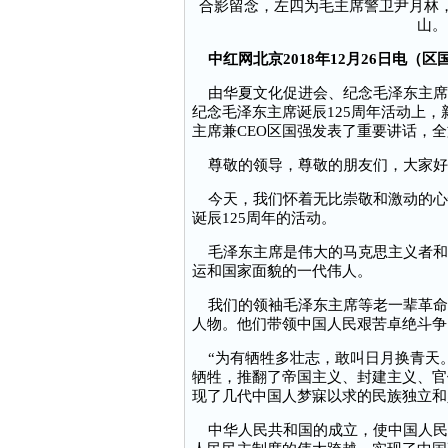
合影留念，左四为毛主席警卫尹月林
山。
中红网北京2018年12月26日电（区
由华夏文化促进会、纪念毛泽东主席诞辰
纪念毛泽东主席诞辰125周年活动上
主席兼CEO区国强发表了重要讲话，
尊敬的领导，尊敬的朋友们，大家好
今天，我们怀着无比崇敬和激动的心
诞辰125周年的活动。
毛泽东主席是伟大的马克思主义者和
运和国家面貌的一代伟人。
我们的领袖毛泽东主席等老一辈革命
人物。他们带领中国人民艰苦卓绝斗争
“为有牺牲多壮志，敢叫日月换青天。
牺牲，推翻了帝国主义、封建主义、官
现了几代中国人梦寐以求的民族独立和
中华人民共和国的成立，使中国人民