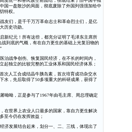
高度统一和各民族空前团结，彻底结束了旧中国半殖
中国一盘散沙的局面，彻底废除了外国列强强加给中
切特权。
战友们，是千千万万革命志士和革命烈士们，是亿
大历史功勋。
启新纪元！所有这些，都充分证明了毛泽东主席所
血战到底的气概，有在自力更生的基础上光复旧物的
”
医治战争创伤、恢复国民经济，在不长的时间内，
立起独立的比较完整的工业体系和国民经济体系；
首次人工合成结晶牛胰岛素，首次培育成功杂交水
下水，先后取得了50多项重大的科研成果，获得了
呦呦，正是参与了1967年由毛主席、周总理确定
，在世界上农业人口最多的国家，靠自力更生解决
多至今仍在发挥效益；
经济发展结合起来，划分一、二、三线，体现出了