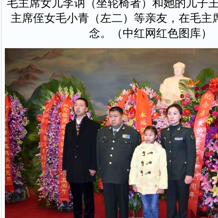
毛主席女儿李讷（坐轮椅者）和她的儿子王
主席侄女毛小青（左二）等亲友，在毛主
念。（中红网红色图库）