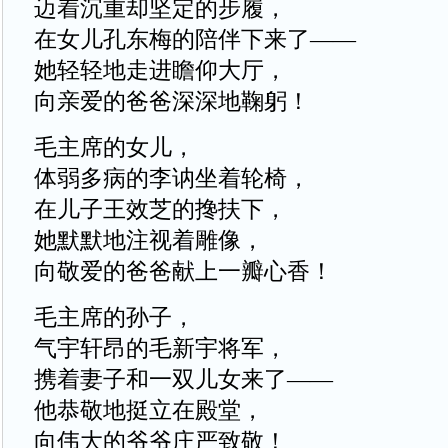
迈着沉重却坚定的步履，
在女儿孔东梅的陪伴下来了——
她轻轻地走进瞻仰大厅，
向亲爱的爸爸深深地鞠躬！
毛主席的女儿，
体弱多病的李讷坐着轮椅，
在儿子王效芝的搀扶下，
她默默地注视着雕像，
向敬爱的爸爸献上一瓣心香！
毛主席的孙子，
气宇轩昂的毛新宇将军，
携着妻子和一双儿女来了——
他恭敬地挺立在殿堂，
向伟大的爷爷庄严致敬！