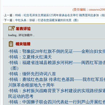
(责任编辑：cmsnews200
·上一篇：
特稿：纪念毛泽东主席诞辰125周年座谈会在京举行 顾秀莲同志参加（组
·下一篇：
中红头条：张硕：行进在您温暖深邃的目光里（图）
loading...
评论加载中...
·
特稿：鄂豫皖28年红旗不倒的见证——金刚台妇女
·
特稿：立夏烽火红满天
·
特稿：福建省连城县赖源乡河祠村——闽西红军游
（图）
·
特稿：缅怀先烈诗词八首
·
特稿：赓续红色血脉 传承红色基因——我市红军后
川陕革命根据地九十周年
·
特稿：乡村振兴战略背景下乡村建设的实现路径探
民运动的思考
·
特稿：中国狮子联会四川代表处一行到芦山开展红