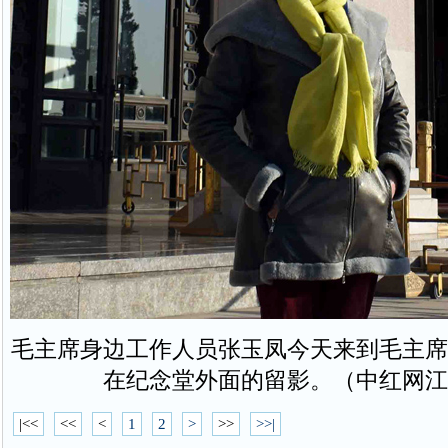
毛主席身边工作人员张玉凤今天来到毛主席
在纪念堂外面的留影。（中红网江
|<<
<<
<
1
2
>
>>
>>|