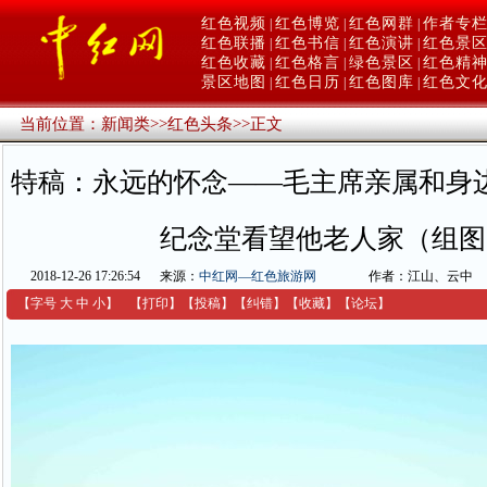
红色视频
红色博览
红色网群
作者专
|
|
|
红色联播
红色书信
红色演讲
红色景
|
|
|
红色收藏
红色格言
绿色景区
红色精
|
|
|
景区地图
红色日历
红色图库
红色文
|
|
|
当前位置：
新闻类
>>
红色头条
>>
正文
特稿：永远的怀念——毛主席亲属和身
纪念堂看望他老人家（组图
2018-12-26 17:26:54
来源：
中红网—红色旅游网
作者：江山、云中
【字号
大
中
小
】
【
打印
】
【
投稿
】
【
纠错
】
【收藏】
【
论坛
】