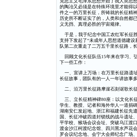
克思主义毛泽东思想开始了我人类思
的陶冶又必须是在特殊环境里才能得以
件之一的万里长征，所铸就的长征精
历史所不断证实了的，人类和自然都
义无挡、真理必胜的宇宙规律。
于是，我于纪念中国工农红军长征胜利
支持下发起了“未成年人思想道德建设
队第二次重走了二万五千里长征路，
回顾文化长征队伍15年来在学习、
下一些工作：
一、宣讲上万场：在万里长征路遗址
长征故事，团队有的一人一年讲故事多
二、沿万里长征路摩崖石刻讴歌长征
三、立长征精神碑80座：以文化长
学生、教授、记者和海外华人一道捐
湖南安仁发起地、浙江和福建长征先
国、长征冲破四道封锁线的战斗遗址
平学校、猴场会议会址、突破乌江渡
渡金沙江柯渡纪念馆、四川黑水芦花
罗会议纪念地、会宁大会师纪念广场