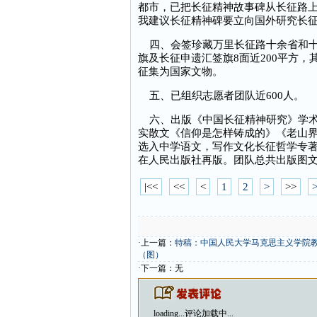
都市，已把长征精神故事碑从长征路
我建议长征精神碑要立向国外研究长
四、会签珍藏万里长征路十余省和十
旗及长征申遗汇签旗8面近200平方，
征集为国家文物。
五、已组织志愿者团队近600人。
六、出版《中国长征精神研究》学术
实散文《信仰是怎样铸成的》《老山
选入中学语文，写作文化长征哲学专
在人民出版社再版。团队总共出版图
|<<
<<
<
1
2
>
>>
>
·上一篇：
特稿：中国人民大学马克思主义学院教
（图）
·下一篇：无
loading...
评论加载中...