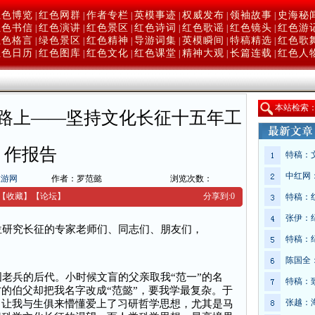
红色博览
红色网群
作者专栏
英模事迹
权威发布
领袖故事
史海秘
|
|
|
|
|
|
红色书信
红色演讲
红色景区
红色诗词
红色歌谣
红色镜头
红色游
|
|
|
|
|
|
红色格言
绿色景区
红色精神
导游词集
英模瞬间
特稿精选
红色歌
|
|
|
|
|
|
红色日历
红色图库
红色文化
红色课堂
精神大观
长篇连载
红色人
|
|
|
|
|
|
本
站检索
路上——坚持文化长征十五年工
作报告
特稿：
中红网
旅游网
作者：罗范懿
浏览次数：
【收藏】
【
论坛
】
分享到:
0
特稿：
张伊：
研究长征的专家老师们、同志们、朋友们，
特稿：
陈国全
老兵的后代。小时候文盲的父亲取我“范一”的名
特稿：
的伯父却把我名字改成“范懿”，要我学最复杂。于
张越：
，让我与生俱来懵懂爱上了习研哲学思想，尤其是马