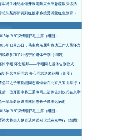
海军诞生地纪念馆开展消防灭火应急疏散演练活
警总队某部新兵到红嫂家乡接受沂蒙红色教育（
015年“9·9”深情缅怀毛主席（组图）
015年12月26日，毛主席亲属和身边工作人员怀念
图说谁参加了叶选宁的遗体告别（组图）
痛悼李昭 怀念耀邦——李昭同志遗体告别仪式
深切怀念李昭同志 齐心同志送来花圈（组图）
董必武之子董良翮同志追悼会在北京八宝山举行（
最后一位开国中将王秉璋同志遗体告别仪式在京举
老一辈革命家谭震林同志长子谭淮远病逝
016年“9·9”深情缅怀毛主席（组图）
粟裕大将夫人楚青遗体送别仪式在京举行（组图）