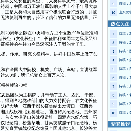
想科学文化长征的渴望，而人类科学思想、最高境界
特稿：
铸就，中国30万工农红军影响人类上个千年最大事
神，正是人类和大自然用两个极限联合打造的，并被
山东武
已无法复制再生的，验证了信仰的力量无法估量、正
70周年之际在中央和地方13个党政军单位批准和
特稿：2
新长征（文化长征）”，长征胜利80周年之际我又组
特稿：2
长征精神的神往力今己深深注入了我的骨子里。
特稿：
弘扬、传承、研究长征精神、讲好中国故事上做了如
特稿：
特稿：
和在全国大中院校、机关、广场、车站，宣讲红军
达500场，我们总受众上百万人次。
特稿：
精神标语70幅。
特稿：
征志愿团队为主捐碑，并带动了工人、农民、干部、
特稿：
碑，得到各地党政部门的大力支持配合，在文化长征
特稿：2
遣队纪念地、江西于都长征集结出发渡口、江西兴
、湘江战役桂北五县遗址、通道转兵纪念地、贵州黎
特稿：
口、首次大捷娄山关战役遗址、四渡赤水纪念馆、巧
会议纪念馆、松藩草地、甘肃突破腊子口纪念地、榜
、延安直罗镇战役纪念馆及全国其他北京、长沙等大