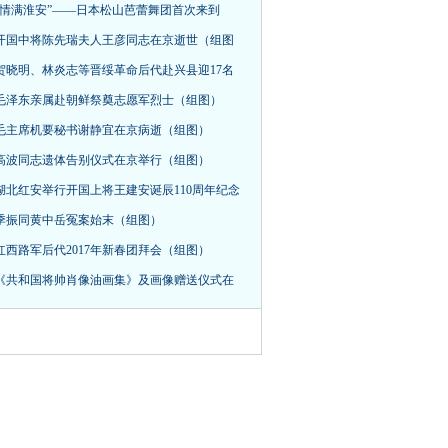
“情满淮安”——日本松山芭蕾舞团首次来到
开国中将陈先瑞夫人王彦同志在京逝世（组图
贺晓明、林炎志等晋绥革命后代赴兴县迎17名
毛泽东亲属赴朝鲜祭奠志愿军烈士（组图）
毛主席机要秘书谢静宜在京病逝（组图）
高波同志遗体告别仪式在京举行（组图）
湖北红安举行开国上将王建安诞辰110周年纪念
季振同黄中岳冤案始末（组图）
红西路军后代2017年新春团拜会（组图）
《共和国将帅肖像油画集》及画像赠送仪式在