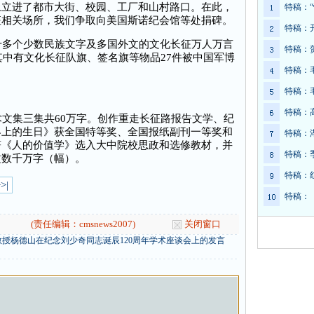
上立进了都市大街、校园、工厂和山村路口。在此，
特稿：
征相关场所，我们争取向美国斯诺纪会馆等处捐碑。
特稿：
多个少数民族文字及多国外文的文化长征万人万言
特稿：
其中有文化长征队旗、签名旗等物品27件被中国军博
特稿：
特稿：
特稿：
文集三集共60万字。创作重走长征路报告文学、纪
界上的生日》获全国特等奖、全国报纸副刊一等奖和
特稿：
著《人的价值学》选入大中院校思政和选修教材，并
特稿：
文数千万字（幅）。
特稿：
>|
特稿：
(责任编辑：cmsnews2007)
关闭窗口
授杨德山在纪念刘少奇同志诞辰120周年学术座谈会上的发言