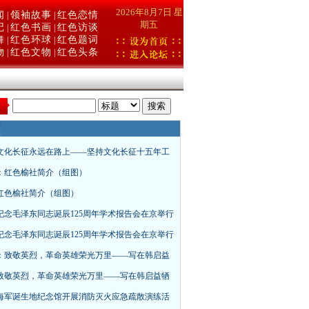
2026年8月7日 星
闻
领袖故事
红色恋情
|
|
期五
记
红色书画
红色访谈
|
|
舞
红色环球
红色题词
|
|
物
红色文物
红色头条
|
|
：
文化长征永远在路上——坚持文化长征十五年工
：红色榆社简介（组图）
红色榆社简介（组图）
纪念毛泽东同志诞辰125周年学术报告会在京举行
纪念毛泽东同志诞辰125周年学术报告会在京举行
：致敬英烈，革命英雄荣光万里——写在韩启益
致敬英烈，革命英雄荣光万里——写在韩启益牺
海军诞生地纪念馆开展消防灭火应急疏散演练活