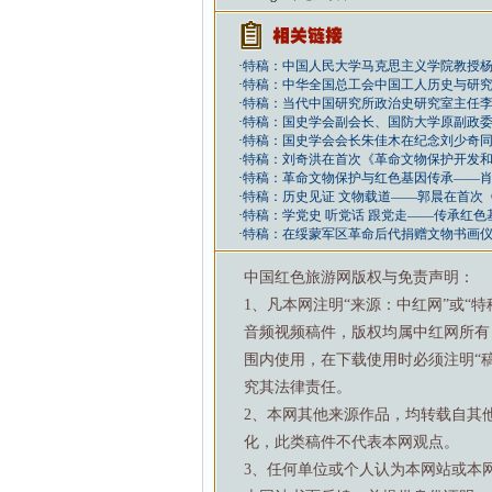
·
特稿：中国人民大学马克思主义学院教授杨
·
特稿：中华全国总工会中国工人历史与研究
·
特稿：当代中国研究所政治史研究室主任李
·
特稿：国史学会副会长、国防大学原副政委
·
特稿：国史学会会长朱佳木在纪念刘少奇同
·
特稿：刘奇洪在首次《革命文物保护开发
·
特稿：革命文物保护与红色基因传承——
·
特稿：历史见证 文物载道——郭晨在首次
·
特稿：学党史 听党话 跟党走——传承红色
·
特稿：在绥蒙军区革命后代捐赠文物书画
中国红色旅游网版权与免责声明：
1、凡本网注明“来源：中红网”或“
音频视频稿件，版权均属中红网所有
围内使用，在下载使用时必须注明“
究其法律责任。
2、本网其他来源作品，均转载自其
化，此类稿件不代表本网观点。
3、任何单位或个人认为本网站或本