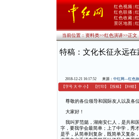
红色视频
|
红色联播
|
红色收藏
|
景区地图
|
当前位置：
资料类
>>
红色演讲
>>
正文
特稿：文化长征永远在
2018-12-21 16:17:52
来源：
中红网—红色
【字号
大
中
小
】
【
打印
】
【
投稿
】
【
纠错
】
尊敬的各位领导和国际友人以及各位
大家好！
我叫罗范懿，湖南安仁人，是共和国
字，要我学会最简单；上了中学，秀才
是乎，从简单到复杂，既简单又复杂