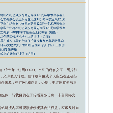
德山在纪念刘少奇同志诞辰120周年学术座谈会上
会常务副会长王永玺在纪念刘少奇同志诞辰120周
正华在纪念刘少奇同志诞辰120周年学术座谈会上
李殿仁中将在纪念刘少奇同志诞辰120周年学术座
志诞辰120周年学术座谈会上的讲话（组图）
和红色基因传承论坛》上的讲话（组图）
肖霞在首次《革命文物保护开发和红色基因传承论
《革命文物保护开发和红色基因传承论坛》上的讲
基因专题讲座
仪式上胡德华的讲话（组图）
特稿”或带有中红网LOGO、水印的所有文字、图片和
，允许他人转载。但转载单位或个人应当在正确范
稿件来源：中红网”和作者，否则，中红网将依法追
他媒体，转载目的在于传播更多信息，丰富网络文
网站链接内容可能涉嫌侵犯其合法权益，应该及时向