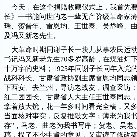
今天，在这个捐赠收藏仪式上，我首先要
长》一书能问世的老一辈无产阶级革命家
瑞、贺晋年、雷恩均、王世泰、吴岱峰、
及冯又新老先生。
大革命时期同谢子长一块儿从事农民运动
书记冯又新老先生70多岁高龄，在煤油灯
十万字的史料；1925年同谢子长同年入党
战科科长、甘肃省政协副主席雷恩均同志
下西安、去兰州，寻访老战友，调查采访
红二团团长、甘肃省人大主任王世泰同志，
拿着放大镜，花一年多时间看完全稿，又
当面核对事实，反复推敲文字；薄老为我书
存”，马老、曲老为我书写序；贺老、吴老
稿，提了不少中肯的意见，又审读了修改