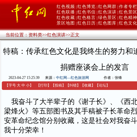
红色视频
红色博览
红色网群
作者专
|
|
|
红色联播
红色书信
红色演讲
红色景
|
|
|
红色收藏
红色格言
绿色景区
红色精
|
|
|
景区地图
红色日历
红色图库
红色文
|
|
|
当前位置：
资料类
>>
红色演讲
>>
正文
特稿：传承红色文化是我终生的努力和
捐赠座谈会上的发言
2023-04-27 15:25:39
来源：
中红网—红色旅游网
作者：张锋
【字号
大
中
小
】
【
打印
】
【
投稿
】
【
纠错
】
【收藏】
【
论坛
】
我奋斗了大半辈子的《谢子长》、《西北
梁烽火》等五部图书及其手稿被子长革命
安革命纪念馆分别收藏，这是社会对我奋
我十分荣幸！