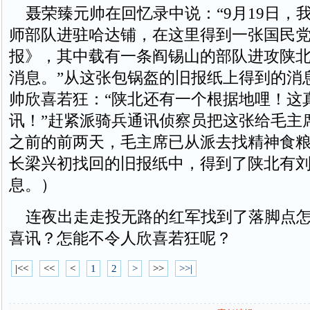
聂荣臻元帅在回忆录中说：“9月19日，
师部队进驻哈达铺，在这里得到一张国民
报》，其中载有一条阎锡山的部队进攻陕
消息。”从这张包锅盔的旧报纸上得到的消
帅欣喜若狂：“陕北还有一个根据地哩！这
讯！”赶紧派骑兵通讯侦察员把这张给毛主
之前的前两天，毛主席已从派去找精神食
长梁兴初找回的旧报纸中，得到了陕北有
息。）
连夜出走走投无路的红军找到了落脚点怎
喜讯？怎能不令人欣喜若狂呢？
|<<
<<
<
1
2
>
>>
>>|