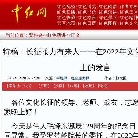
红色视频
红色博览
红色网群
作者专
|
|
|
红色联播
红色书信
红色演讲
红色景
|
|
|
红色收藏
红色格言
绿色景区
红色精
|
|
|
景区地图
红色日历
红色图库
红色文
|
|
|
当前位置：
资料类
>>
红色演讲
>>
正文
特稿：长征接力有来人一一在2022年
上的发言
2022-12-28 09:22:28
来源：
中红网—红色旅游网
作者：赵太国
【字号
大
中
小
】
【
打印
】
【
投稿
】
【
纠错
】
【收藏】
【
论坛
】
各位文化长征的领导、老师、战友，志愿
家晚上好！
今天是伟人毛泽东诞辰129周年的纪念日
同寻常。我受罗范懿院长的委托，在2022