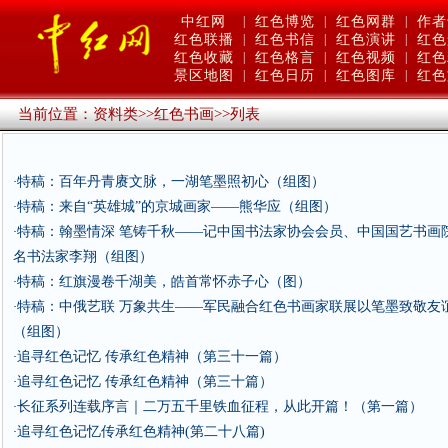
中红网
|
红色博览
|
红色网群
|
作者
红色联播
|
红色书信
|
红色演讲
|
红色
红色收藏
|
红色格言
|
红色视频
|
红色
景区地图
|
红色日历
|
红色图库
|
红色
当前位置：
资料类
>>
红色书画
>>
列表
特稿：百年丹青赓文脉，一湖笔墨照初心（组图）
·
特稿：来自“英雄城”的京城画家——熊华应（组图）
·
特稿：翰墨情深 笔铸千秋——记中国书法家协会会员、中国国艺书画
·
名书法家李翔（组图）
特稿：红旗漫卷千湖美，皓首常怀赤子心（图）
·
特稿：中俄艺联 万象共生——军民融合红色书画家联展以笔墨致敬友
·
（组图）
追寻红色记忆 传承红色精神（第三十一篇）
·
追寻红色记忆 传承红色精神（第三十篇）
·
长征系列连载序言｜二万五千里铁血征程，从此开篇！（第一篇）
·
追寻红色记忆传承红色精神(第二十八篇)
·