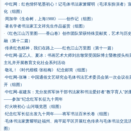
中红网：红色情怀笔墨初心！记毛体书法家箫耀明（毛泽东扮演者）
·
化（组图）
周加华《生命树，上海1988》——创作记（组图）
·
著名学者书法家王文祥先生作品鉴赏（组图）
·
《红色江山万里图——香山卷》创作团队荣获特殊贡献奖，艺术与历
·
融（第十二篇）
传承红色精神，我们在路上——红色江山万里图（第十一篇）
·
中红网-蓝乙人、夏冰：书画艺术大师刘吉墩荣受国际博士暨教授头衔
·
主礼并开展教育文化社会系列活动
敬礼！《时代楷模·张桂梅》 纪念邮简（组图）
·
中红网-张琳：中国通俗文艺研究会毛体书法艺术委员会第一次会议在
·
开（组图）
中红网-崔建东：充分发挥军休干部书法家和书法爱好者“教字育人”的
·
——参加“纪念红军长征九十周年
灯火映初心 山河颂党恩（组图）
·
纪念红军长征出发九十周年——将军书法百米长卷（组图）
·
毛体书法家萧耀明赴福州、南平延平区开展红色传承与毛体书法交流
·
图）