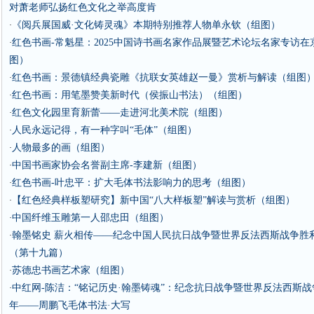
对萧老师弘扬红色文化之举高度肯
《阅兵展国威·文化铸灵魂》本期特别推荐人物单永钦（组图）
·
红色书画-常魁星：2025中国诗书画名家作品展暨艺术论坛名家专访在
·
图）
红色书画：景德镇经典瓷雕《抗联女英雄赵一曼》赏析与解读（组图
·
红色书画：用笔墨赞美新时代（侯振山书法）（组图）
·
红色文化园里育新蕾——走进河北美术院（组图）
·
人民永远记得，有一种字叫“毛体”（组图）
·
人物最多的画（组图）
·
中国书画家协会名誉副主席-李建新（组图）
·
红色书画-叶忠平：扩大毛体书法影响力的思考（组图）
·
【红色经典样板塑研究】新中国“八大样板塑”解读与赏析（组图）
·
中国纤维玉雕第一人邵忠田（组图）
·
翰墨铭史 薪火相传——纪念中国人民抗日战争暨世界反法西斯战争胜
·
（第十九篇）
苏德忠书画艺术家（组图）
·
中红网-陈洁：“铭记历史·翰墨铸魂”：纪念抗日战争暨世界反法西斯战
·
年——周鹏飞毛体书法·大写