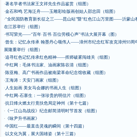
著名学者书法家王文祥先生作品鉴赏（组图）
·
金石和鸣 艺海泛舟——玉雕彩绘版画创始人邵忠田（组图）
·
“全民国防教育新长征之三——昆山站”暨“红色江山万里图——沂蒙山
·
在江苏举行（组图）
书写荣光——“百年·百书·百位劳模心声”书法大展开幕（图）
·
曾生：记忆永传承 翰墨丹心颂伟人——漳州市纪念红军攻克漳州93周
·
展隆重举行（组图）
追寻红色记忆传承红色精神——挥师破雾闯雄关（组图）
·
中红网：毛体书法家、油画家陈谷清（组图）
·
陈亚梅、高广书画作品被南梁革命纪念馆收藏（组图）
·
王海涛：天安门画家（组图）
·
人生如画 美女马会娜的书画人生（组图）
·
中红网-石寨生：一张珍贵的明信片（组图）
·
抗日烽火燃太行竟扶危局定神州（第十七篇）
·
《一江山岛战役》纪念邮简清明时节首发（组图）
·
《咏尹升书画家》
·
中国红——最直击灵魂的瞬间（第十四篇）
·
以文化为翼，展大国雄姿（第十三篇）
·