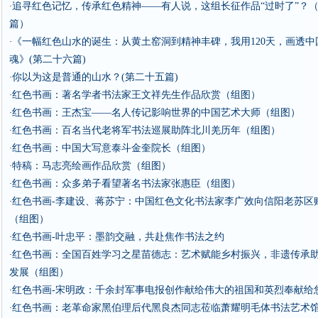
追寻红色记忆，传承红色精神——有人说，这组长征作品“过时了”？
·
篇）
《一幅红色山水的诞生：从黄土窑洞到精神丰碑，我用120天，画透中
·
魂》(第二十六篇)
你以为这是普通的山水？(第二十五篇)
·
红色书画：著名学者书法家王文祥先生作品欣赏（组图）
·
​红色书画：王杰宝——名人传记影响世界的中国艺术大师（组图）
·
红色书画：百名当代老将军书法巡展助阵北川羌历年（组图）
·
红色书画：中国大写意泰斗金奎院长（组图）
·
特稿：马志亮绘画作品欣赏（组图）
·
红色书画：众多弟子看望著名书法家张惠臣（组图）
·
红色书画-李建设、蒋苏宁：中国红色文化书法家李广效向信阳老苏区
·
（组图）
红色书画-叶忠平：墨韵交融，共赴焦作书法之约
·
红色书画：全国百姓学习之星苗德志：艺术赋能乡村振兴，非遗传承
·
发展（组图）
红色书画-宋明政：千余封军事电报创作献给伟大的祖国和英烈奉献给
·
红色书画：老革命家黑伯理后代黑良杰同志莅临萧耀明毛体书法艺术
·