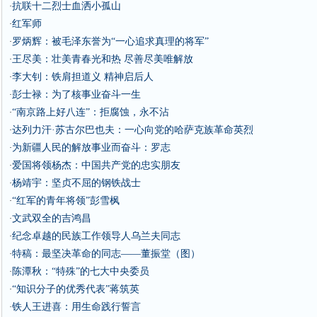
抗联十二烈士血洒小孤山
·
红军师
·
罗炳辉：被毛泽东誉为“一心追求真理的将军”
·
王尽美：壮美青春光和热 尽善尽美唯解放
·
李大钊：铁肩担道义 精神启后人
·
彭士禄：为了核事业奋斗一生
·
“南京路上好八连”：拒腐蚀，永不沾
·
达列力汗·苏古尔巴也夫：一心向党的哈萨克族革命英烈
·
为新疆人民的解放事业而奋斗：罗志
·
爱国将领杨杰：中国共产党的忠实朋友
·
杨靖宇：坚贞不屈的钢铁战士
·
“红军的青年将领”彭雪枫
·
文武双全的吉鸿昌
·
纪念卓越的民族工作领导人乌兰夫同志
·
特稿：最坚决革命的同志——董振堂（图）
·
陈潭秋：“特殊”的七大中央委员
·
“知识分子的优秀代表”蒋筑英
·
铁人王进喜：用生命践行誓言
·