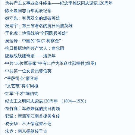
为共产主义事业奋斗终生——纪念李维汉同志诞辰120周年
·
陈丕显同志百年诞辰纪念
·
姬守先：智勇双全的爆破英雄
·
杨靖宇：东三省著名的抗日民族英雄
·
于化虎：地雷战的“全国民兵英雄”
·
吴运铎：中国的“保尔·柯察金”
·
抗日根据地的共产党人：詹化雨
·
隐蔽战线建奇勋——潘汉年
·
中共“36位军事家”中有11位为革命壮烈牺牲(组图)
·
中共第一位女党员缪伯英
·
“菩萨司令”廖容标
·
“文艺范”将军周桓
·
红军“干才”陈伯钧
·
纪念王文明同志诞辰120周年 （1894—1930）
·
符竹庭：军政兼优的抗日将领
·
郭猛：新四军江南首捷美名传
·
易安华：不灭倭寇誓不还
·
朱赤：南京捐躯传千古
·