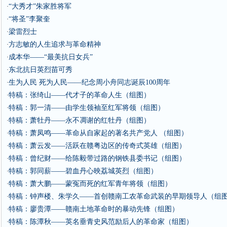
“大秀才”朱家胜将军
·
“将圣”李聚奎
·
梁雷烈士
·
方志敏的人生追求与革命精神
·
成本华——“最美抗日女兵”
·
东北抗日英烈苗可秀
·
生为人民 死为人民——纪念周小舟同志诞辰100周年
·
特稿：张绮山——代才子的革命人生（组图）
·
特稿：郭一清——由学生领袖至红军将领（组图）
·
特稿：萧牡丹——永不凋谢的红牡丹（组图）
·
特稿：萧凤鸣——革命从自家起的著名共产党人 （组图）
·
特稿：萧云发——活跃在赣粤边区的传奇式英雄（组图）
·
特稿：曾纪财——给陈毅带过路的钢铁县委书记（组图）
·
特稿：郭同薪——碧血丹心映荔城英烈（组图）
·
特稿：萧大鹏——蒙冤而死的红军青年将领（组图）
·
特稿：钟声楼、朱学久——首创赣南工农革命武装的早期领导人（组
·
特稿：廖贵潭——赣南土地革命时的暴动先锋（组图）
·
特稿：陈潭秋——英名垂青史风范励后人的革命家（组图）
·