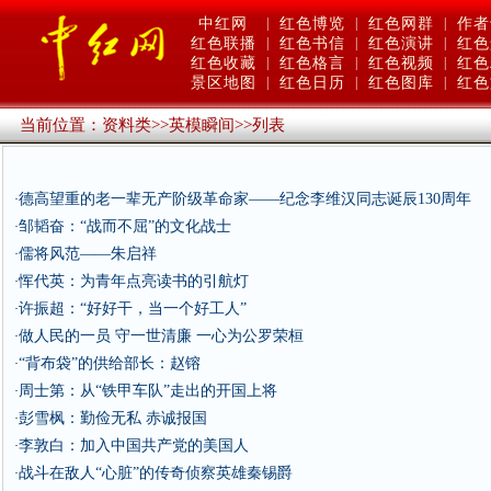
中红网
|
红色博览
|
红色网群
|
作者
红色联播
|
红色书信
|
红色演讲
|
红色
红色收藏
|
红色格言
|
红色视频
|
红色
景区地图
|
红色日历
|
红色图库
|
红色
当前位置：
资料类
>>
英模瞬间
>>
列表
德高望重的老一辈无产阶级革命家——纪念李维汉同志诞辰130周年
·
邹韬奋：“战而不屈”的文化战士
·
儒将风范——朱启祥
·
恽代英：为青年点亮读书的引航灯
·
许振超：“好好干，当一个好工人”
·
做人民的一员 守一世清廉 一心为公罗荣桓
·
“背布袋”的供给部长：赵镕
·
周士第：从“铁甲车队”走出的开国上将
·
彭雪枫：勤俭无私 赤诚报国
·
李敦白：加入中国共产党的美国人
·
战斗在敌人“心脏”的传奇侦察英雄秦锡爵
·