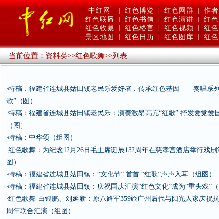
中红网
|
红色博览
|
红色网群
|
作者
红色联播
|
红色书信
|
红色演讲
|
红色
红色收藏
|
红色格言
|
红色视频
|
红色
景区地图
|
红色日历
|
红色图库
|
红色
当前位置：
资料类
>>
红色歌舞
>>
列表
特稿：福建省连城县姑田镇老民乐爱好者：传承红色基因——奏唱系列
·
歌”（图）
特稿：福建省连城县姑田镇老民乐：演奏激昂高亢“红歌” 抒发爱党爱
·
（图）
特稿：中华颂（组图）
·
红色歌舞：为纪念12月26日毛主席诞辰132周年在慈孝宫酒店举行戏
·
图）
特稿：福建省连城县姑田镇：“文化节” 首首 “红歌”声声入耳（组图）
·
特稿：福建省连城县姑田镇：庆祝国庆汇演“红色文化”成为“重头戏”
·
红色歌舞-白银鹏、刘延新：原八路军359旅广州后代与阳光人家庆祝抗
·
周年联合汇演（组图）