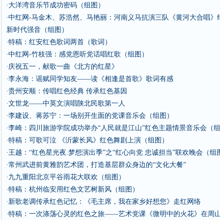
大洋湾音乐节成功密码（组图）
·
中红网-马金木、苏浩然、马艳丽：河南义马抗演三队《黄河大合唱》
·
新时代强音（组图）
特稿：红安红色歌词两首（歌词）
·
中红网-竹枝强：感党恩听党话唱红歌（组图）
·
庆祝五一，献歌一曲《北方的红星》
·
李永海：谣赋同学知友——读《相逢是首歌》歌词有感
·
贵州安顺：传唱红色经典 传承红色基因
·
文世龙——中英文演唱陕北民歌第一人
·
李建设、蒋苏宁：一场别开生面的党课音乐会（组图）
·
李崎：四川旅游学院成功举办“人民就是江山”红色主题情景音乐会（
·
特稿：可歌可泣 《沂蒙长风》红色舞剧上演（组图）
·
王越：“红色星光夜.梦想演出季”之“红心向党 忠诚担当”联欢晚会（组
·
常州武进前黄雅韵艺术团，打造基层群众身边的“文化大餐”
·
九九重阳北京平谷雨花大联欢（组图）
·
特稿：杭州临安用红色文艺树新风（组图）
·
新歌老调传承红色记忆：《毛主席，我在家乡好想您》走红网络
·
特稿：一次涤荡心灵的红色之旅——艺术党课《微明中的火花》在周
·