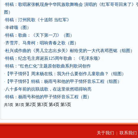
特稿：歌唱家张帆现身中华民族歌舞晚会 演唱的《红军哥哥回来了》
·
图）
特稿：汀州民歌《十送郎 当红军》
·
丰碑颂（图）
·
特稿：歌曲：《天下第一刀》（图）
·
齐雪芹、马青柯：唱响青春之歌（图）
·
杜兴成作曲的《男儿立志出乡关》献给党的一大代表邓恩铭（组图）
·
特稿：纪念毛主席诞辰125周年歌曲：《毛泽东颂》
·
特稿：“红色仁化”主题原创歌曲系列歌词创作
·
【甲子情怀】周末杨在线：我为什么要创作儿童歌曲？（组图）
·
【甲子情怀】特稿：杨雨号和他的甲子情怀音乐工程（组图）
·
八十多年前的抗联战歌，在这里依然唱得响亮
·
特稿：杨雨号和他的甲子情怀音乐工程（图）
·
第2页
第3页
第4页
第5页
共5页 第1页
关于我们
联系我们
|