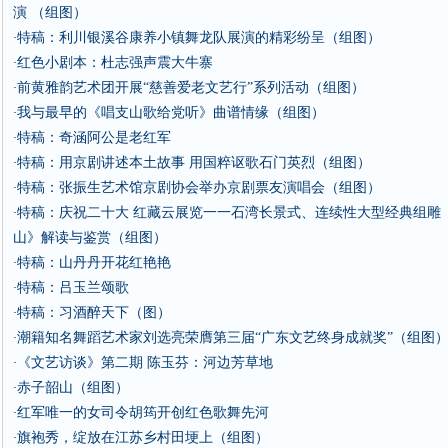
演 （组图）
特稿：利川银溪谷康养小镇舞龙队展演的精彩纷呈（组图）
·
红色小剧本：杜志强声震大牛寨
·
前黄雅韵艺术团开展“慈善爱老文艺行”系列活动（组图）
·
我与最早的《唱支山歌给党听》曲谱情缘（组图）
·
特稿：奇涵阿公是老红军
·
特稿：用京剧讲述本土故事 用国粹讴歌石门英烈（组图）
·
特稿：张振生艺术馆京剧协会举办京剧票友演唱会（组图）
·
特稿：庆祝二十大 红藏云展览一一石湾长景式、连续性大型经典组雕
·
山》解读与鉴赏（组图）
特稿：山丹丹开花红艳艳
·
特稿：吕玉兰颂歌
·
特稿：习酒醉天下（图）
·
潮籍知名舞蹈艺术家刘选亮荣膺第三届“广东文艺终身成就奖”（组图
·
《文艺访谈》第二期 陈玉芬：河边芳草地
·
赤子韶山（组图）
·
红军唯一的女司令胡筠开创红色歌舞先河
·
旗袍秀，绽放在江苏乡村田埂上（组图）
·