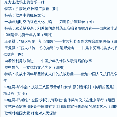
东方主战场上的音乐丰碑
·
特稿：沂蒙姥娘 网络广播剧（图）
·
特稿：歌声中的红色文化
·
一场跨越时空的红色文化共鸣——刀郎临沂演唱会（图）
·
特稿：双艺献乡亲：刘秀荣胡房村药王庙唱名段赠丹青——国家级非
·
书画清音礼赞千年古庙（组图）
王曼祺：“薪火相传，初心如磐”——甘肃礼县百姓大舞台红歌嘹亮（
·
王曼祺：“薪火相传，初心如磐” 永远跟党走——甘肃省陇南礼县乡村
·
歌嘹亮（图）
向着胜利勇敢前进——中国少年先锋队队歌背后的故事
·
华中鲁艺：一支抗战文艺尖兵（组图）
·
特稿：抗战十四年那些脍炙人口的抗战歌曲——献给中国人民抗日战争
·
年
中红网-邹小燕：庆祝三八国际劳动妇女节 原创音乐剧《英明的雪儿
·
功举办（组图）
中红网-郑斯维：全国“刘巧儿评剧社”集体揭牌仪式在北京举行（组图
·
文艺评论家布朋振论中国煤矿文工团歌唱家张帆老师的演唱艺术（组
·
歌颂对祖国大爱 抒发对人民深情
·