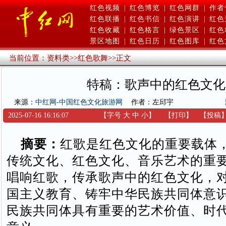
红色视频
|
红色博览
|
红色网群
|
作者
红色联播
|
红色书信
|
红色演讲
|
红色
红色收藏
|
红色格言
|
绿色景区
|
红色
景区地图
|
红色日历
|
红色图库
|
红色
当前位置：
资料类
>>
红色歌舞
>>
正文
特稿：歌声中的红色文化
来源：
中红网-中国红色文化旅游网
作者：左邱宇
2025-07-16 16:16:07
【字号
大
中
小
】
【
打印
】
【
投稿
摘要：
红歌是红色文化的重要载体
传统文化、红色文化、音乐艺术的重
唱响红歌，传承歌声中的红色文化，
国主义教育、铸牢中华民族共同体意
民族共同体具有重要的艺术价值、时