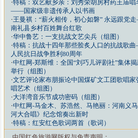
·
特稿：双艺献乡亲：刘秀荣胡房村药王庙唱
——国家级非遗传承人以书画
·
王曼祺：“薪火相传，初心如磐” 永远跟党
南礼县乡村百姓舞台红歌
·
华中鲁艺：一支抗战文艺尖兵（组图）
·
特稿：抗战十四年那些脍炙人口的抗战歌曲
人民抗日战争胜利80周年
·
中红网-郑斯维：全国“刘巧儿评剧社”集体
举行（组图）
·
文艺评论家布朋振论中国煤矿文工团歌唱家
唱艺术（组图）
·
大洋湾音乐节成功密码（组图）
·
中红网-马金木、苏浩然、马艳丽：河南义
河大合唱》纪念馆奏出新时
·
特稿：红安红色歌词两首（歌词）
中国红色旅游网版权与免责声明：