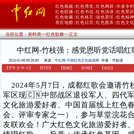
红色视频
红色博览
红色网群
作者专
|
|
|
红色联播
红色书信
红色演讲
红色景
|
|
|
红色收藏
红色格言
绿色景区
红色精
|
|
|
景区地图
红色日历
红色图库
红色文
|
|
|
当前位置：
资料类
>>
红色歌舞
>>
正文
中红网-竹枝强：感党恩听党话唱红
2024-05-08 08:28:00
来源：
中红网-中国红色文化旅游网
作者：竹枝强
【字号
大
中
小
】
【
打印
】
【
投稿
】
【
纠错
】
【
论坛
】
2024年5月7日，成都红歌会邀请竹
军区现🇨🇳中部战区退役军人、四代
文化旅游爱好者、中国首届线上红色
会、评审专家之一），参与草堂浣花
友联欢会！广大红色文化旅游爱好者