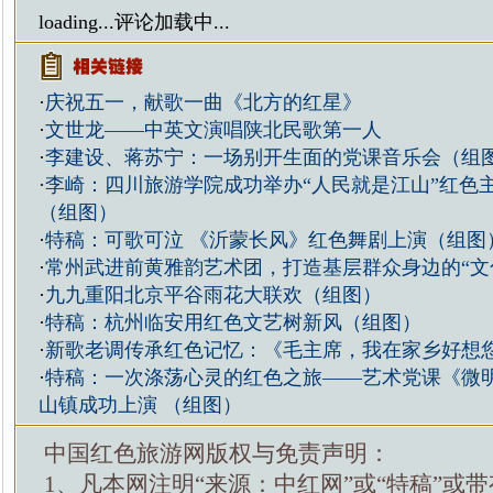
loading...
评论加载中...
·
庆祝五一，献歌一曲《北方的红星》
·
文世龙——中英文演唱陕北民歌第一人
·
李建设、蒋苏宁：一场别开生面的党课音乐会（组
·
李崎：四川旅游学院成功举办“人民就是江山”红色
（组图）
·
特稿：可歌可泣 《沂蒙长风》红色舞剧上演（组图
·
常州武进前黄雅韵艺术团，打造基层群众身边的“文
·
九九重阳北京平谷雨花大联欢（组图）
·
特稿：杭州临安用红色文艺树新风（组图）
·
新歌老调传承红色记忆：《毛主席，我在家乡好想
·
特稿：一次涤荡心灵的红色之旅——艺术党课《微
山镇成功上演 （组图）
中国红色旅游网版权与免责声明：
1、凡本网注明“来源：中红网”或“特稿”或