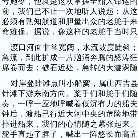
号施令，他就是这次掌握全船人命运的
前，我们已不止一次地听人说起：从这
必须有熟知航道和胆量出众的老舵手来
命难保。据说，像这样的老舵手当时只
渡口河面非常宽阔，水流坡度陡斜；
急流，到此扩成一片汹涌奔腾的怒涛狂
席卷而去；礁石近处，急转的大漩涡随
对岸登陆滩点叫小船窝，属山西吉县
针滩下游东南方向。桨手们和舵手们随
奏，一呼一应地呼喊着低沉有力的船夫
钟后，渡船已行近大河中央的危险地带
扑进船来，我们的心情随之紧张起来。
舵手直起了脖子，喊出一阵悠长而高亢