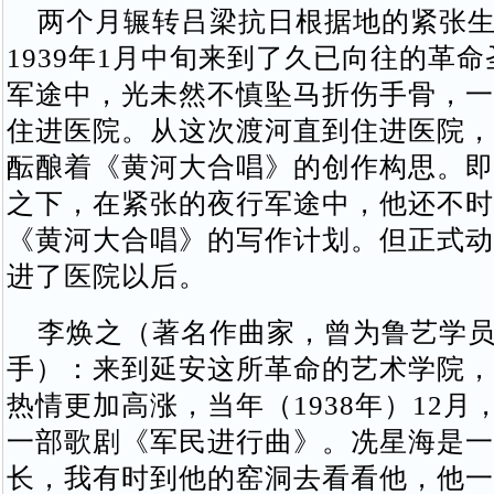
两个月辗转吕梁抗日根据地的紧张生
1939年1月中旬来到了久已向往的革
军途中，光未然不慎坠马折伤手骨，一
住进医院。从这次渡河直到住进医院，
酝酿着《黄河大合唱》的创作构思。即
之下，在紧张的夜行军途中，他还不时
《黄河大合唱》的写作计划。但正式动
进了医院以后。
李焕之（著名作曲家，曾为鲁艺学员
手）：来到延安这所革命的艺术学院，
热情更加高涨，当年（1938年）12月
一部歌剧《军民进行曲》。冼星海是一
长，我有时到他的窑洞去看看他，他一