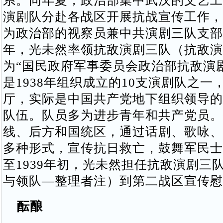
系。同年夏，政治部集中武汉的文艺工
演剧队分赴各战区开展抗战宣传工作，
为政治部的视察员兼中共演剧三队支部
年，光未然率领抗敌演剧三队（抗敌演
为“国民政府军事委员会政治部抗敌演
是1938年组织成立的10支演剧队之一
厅，实际是中国共产党地下组织领导的
队伍。队员多为进步青年和共产党员。
线、后方和国统区，通过话剧、歌咏、
多种形式，宣传抗日救亡，鼓舞军民士气
至1939年初，光未然担任抗敌演剧三
与领队—整理者注）到第二战区宣传慰
酝酿