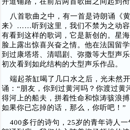
开道铺路，在前后两首歌曲之间起到衔
八首歌曲之中，有一首是诗朗诵《黄
来》……听到这里，我们不禁为之动容
有看到这样的歌词，它是新创的。星海
脸上露出惊喜兴奋之情。他在法国留学
到过康塔塔、清唱剧、弥撒等大型声乐
初次看到如此结构的大型声乐作品。
端起茶缸喝了几口水之后，光未然开
诵：“朋友，你到过黄河吗？你渡过黄
得河上的船夫，拼着性命和惊涛骇浪搏
如果你已忘掉的话，那么，你听吧！”
400多行的诗句，25岁的青年诗人