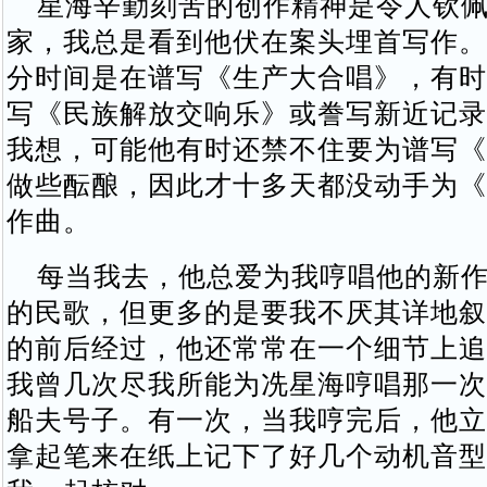
星海辛勤刻苦的创作精神是令人钦佩
家，我总是看到他伏在案头埋首写作。
分时间是在谱写《生产大合唱》，有时
写《民族解放交响乐》或誊写新近记录
我想，可能他有时还禁不住要为谱写《
做些酝酿，因此才十多天都没动手为《
作曲。
每当我去，他总爱为我哼唱他的新作
的民歌，但更多的是要我不厌其详地叙
的前后经过，他还常常在一个细节上追
我曾几次尽我所能为冼星海哼唱那一次
船夫号子。有一次，当我哼完后，他立
拿起笔来在纸上记下了好几个动机音型