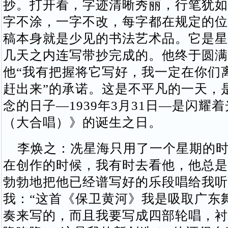
抄。打开看，字迹清晰秀丽，行笔犹如
字不涂，一字不改，每字都在规定的位
稿本身就是少见的书法艺术品。它是星
几天之内连写带抄完成的。他终于圆满
他“我有把握将它写好，我一定在你们
赶出来”的承诺。这是不平凡的一天，
念的日子—1939年3月31日—是闪耀
（大合唱）》的诞生之日。
李焕之：冼星海只用了一个星期的时
在创作的时候，我有时去看他，他总是
勃勃地把他已经谱写好的乐段唱给我听
我：“这首《保卫黄河》我是吸取广东
奏来写的，而且我要写成四部轮唱，衬