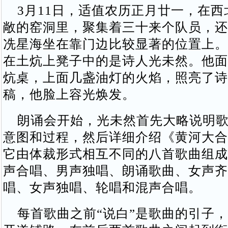
3月11日，适值农历正月廿一，在西
敞的窑洞里，聚集着三十来个队员，还
冼星海坐在靠门边比较显著的位置上。
在土炕上凳子中的是诗人光未然。他面
炕桌，上面几盏油灯的火焰，照亮了诗
稿，他脸上容光焕发。
朗诵会开始，光未然首先大略说明歌
意图和过程，然后详细介绍《黄河大合
它由体裁形式相互不同的八首歌曲组成
声合唱、男声独唱、朗诵歌曲、女声齐
唱、女声独唱、轮唱和混声合唱。
每首歌曲之前“说白”是歌曲的引子，