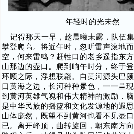
年轻时的光未然
记得那天一早，趁晨曦未露，队伍集
攀登爬高。将近午时，忽听雷声滚地而
空，何来雷鸣？赶牲口的老乡遥指东方
山那边的壶口。爬到晌午时分，终于登
环顾之际，浮想联翩。自黄河源头巴颜
口黄海之边，长河种种景色，一一呈现
到黄河英雄气魄和伟大精神的激励，脑
是中华民族的摇篮和文化发源地的遐思
山体庞然，既望不到黄河也看不见壶口
已。离开峰顶，曲转旋回，朝东南方向