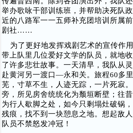
传遍晋西南。除到各团演出外，我队还
举办歌咏干部训练班，并帮助决死队政
近的八路军一一五师补充团培训所属前
剧社……
为了更好地发挥戏剧艺术的宣传作用
带上队里几位爱好文学的队员，就地收
了许多悲壮故事。一天清早，我队从灵
赴黄河另一渡口—永和关。旅程60多
芜，寸草不生，人迹无踪，一片死寂。
旁，所见房舍统统化为颓垣断壁；往昔
为行人歇脚之处，如今只剩塌灶破锅，
残痕，找不到一块憩息之地。想起敌人
队员不禁怒发冲冠！