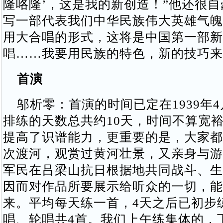
隆咯隆’，这是我的新创造！”他还很自
写一部代表我们中华民族伟大英雄气魄
用大合唱的形式，这将是中国第一部新
唱……我要用民族的特色，新的技巧来
首演
邬析零：首演的时间已定在1939年4
排练的天数总共约10天，时间不算宽
提高了识谱能力，更重要的是，大家都
次渡河，观赏过黄河壮景，又亲身与游
军民在吕梁山抗日根据地共同战斗、生
因而对作品所要展示给听众的一切，能
来。平均每天练一首，4天之后已初步
唱、轮唱共4首。我们上午练集体的，