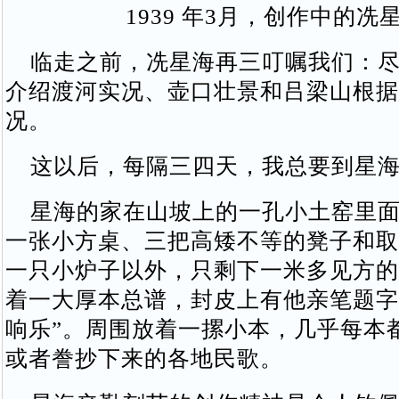
1939 年3月，创作中的冼
临走之前，冼星海再三叮嘱我们：尽
介绍渡河实况、壶口壮景和吕梁山根据
况。
这以后，每隔三四天，我总要到星海
星海的家在山坡上的一孔小土窑里面
一张小方桌、三把高矮不等的凳子和取
一只小炉子以外，只剩下一米多见方的
着一大厚本总谱，封皮上有他亲笔题字
响乐”。周围放着一摞小本，几乎每本
或者誊抄下来的各地民歌。