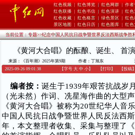
红色视频
|
红色博览
|
红色网群
|
作者
红色联播
|
红色书信
|
红色演讲
|
红色
红色收藏
|
红色格言
|
绿色景区
|
红色
景区地图
|
红色日历
|
红色图库
|
红色
当前位置：
专题
>>
纪念中国人民抗日战争暨世界反法西斯战争胜利
《黄河大合唱》的酝酿、诞生、 首
来源：《百年潮》2025年第9期
作者：丁旭东
2025-09-26 09:01:38
【字号
大
中
小
】
【
打印
】
【
投稿
编者按：
诞生于1939年艰苦抗战岁
（光未然）作词、冼星海作曲的大型声
《黄河大合唱》被称为20世纪华人音
中国人民抗日战争暨世界人民反法西斯
年，本文整理者收集、采集与整理了《