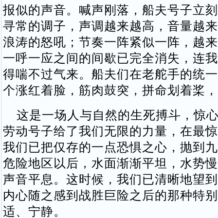
报似的声音。喊声刚落，船夫号子立刻
寻常的调子，声调越来越高，音量越来
浪涛的怒吼；节奏一阵紧似一阵，越来
一呼一应之间的间歇已完全消失，连我
得喘不过气来。船夫们在老舵手的统一
个涨红着脸，筋肉鼓突，拼命划着桨，
这是一场人与自然的生死搏斗，惊心
劳动号子给了我们无限的力量，在最惊
我们已把仅存的一点恐惧之心，抛到九
危险地区以后，水面渐渐平坦，水势慢
声音平息。这时候，我们已清晰地望到
内心随之感到战胜巨险之后的那种特别
适、宁静。