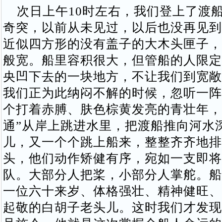
次日上午10时左右，我们登上了渡
奇突，以前从未见过，以后也没再见到
近似四方形的没有盖子的大木头匣子，
般宽。船里容积很大，但管船的人限定
央凹下去的一块地方，不让我们到宽敞
我们正为此纳闷不解的时候，忽听一阵
个打着赤膊、肤色棕黄发亮的青壮年，“
通”从岸上跳进水里，把渡船推向河水
儿，又一个个跳上船来，整整齐齐地排
头，他们动作矫健有序，宛如一支即将
队。大部分人把桨，小部分人掌舵。船
一位六十来岁、体格强壮、精神健旺、
起敬的白胡子老头儿。这时我们才发现