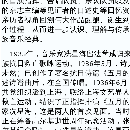
的首演指挥、合唱队员、乐队队员以及
的杂志主编等见证者的口述史等回忆资
亲历者视角回溯伟大作品酝酿、诞生到
个过程，从而进一步认识、理解与传承
族音乐经典。
1935年，音乐家冼星海留法学成归
族抗日救亡歌咏运动。1936年5月，
未然）已创作了著名抗日诗篇《五月的
述诗谱曲后，在全国传唱。1936年6
共党组织派到上海，联络上海文艺界人
救亡运动，结识了正指挥排演《五月的
家冼星海，这是两人的首次见面。当时
正在筹备高尔基逝世周年纪念活动，张