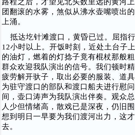
路程之后，才望见北头数里远的黄河上
团翻滚的水雾，煞似从沸水壶嘴喷出的
上涌。
抵达圪针滩渡口，黄昏已过。屈指行
12小时以上。开饭时刻，近处土台子
的油灯，燃着的灯捻子竟有棍杖那般粗
群众欢迎我队演出的信号。我们顿时精
疲劳解开驮子，取出必要的服装、道具
为驻守渡口的部队和渡口船夫进行慰问
间，壶口涛声为我队演出伴奏。观众总
人少但情绪高，散戏已是深夜，仍旧围
想到明日一早要为我们渡河出力，这才
去。