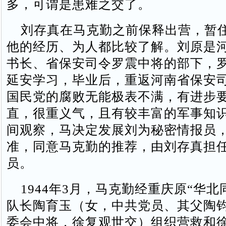
多，可谓是患难之交了。
刘存真在马克勤之前保释出营，暂
他的经历、为人都比较了解。刘原是
书长、省保安司令罗震中将的部下，
延安学习，毕业后，重返河南省保安
国民党的腐败无能极表不满，有进步
直，很重义气，且有较丰富的军事知
间观察，马决定发展刘为秘密情报员
准，同意马克勤的推荐，由刘存真担
员。
1944年3月，马克勤经重庆原“华北
队长陶育玉（女，中共党员、其父陶
委会中将，徐复观世交）组织营救和