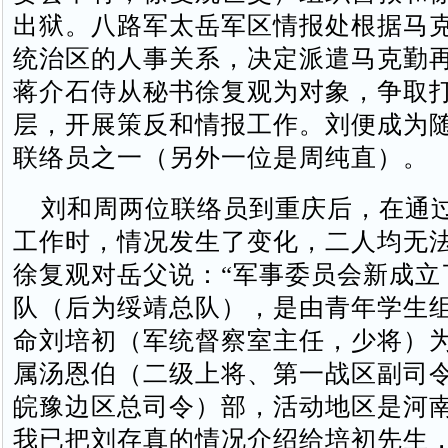
出狱。八路军太岳军区情报处根据马
统治区的人事关系，决定派遣马克勤
蒋介石侍从秘书徐复观为对象，争取
层，开展策反和情报工作。刘便成为
联络员之一（另外一位是周纯直）。
刘和周两位联络员到重庆后，在通
工作时，情况发生了变化，二人均无
徐复观对岳父说：“军事委员会新成立
队（后为绥靖总队），是由青年学生
命刘培初（军统督察室主任，少将）
属汤恩伯（二级上将、第一战区副司
皖豫边区总司令）部，活动地区是河
我已把刘存真的情况介绍给培初先生