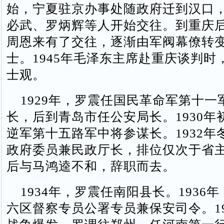
始，宁夏驻京办事处随政府迁到汉口
必武、罗炳辉等人开始交往。到重庆
周恩来有了交往，逐渐由军阀幕僚转
士。1945年毛泽东主席赴重庆谈判时
士观。
1929年，罗震任国民革命军第十一
长，后到青岛市任公安局长。1930年
逆军第十五路军中将参谋长。1932年
政府委员兼民政厅长，排位仅次于省
后与马鸿逵不和，辞职而去。
1934年，罗震任南阳县长。1936
六区督察专员公署专员兼保安司令。19