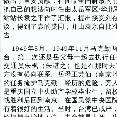
做出了重要贡献，在面临全国解放的
把自己的想法向时任由太岳军区/华北
站站长袁之平作了汇报，提出接受刘
议，得到了袁的赞同，并由袁亲自批
告。
1949年5月、1949年11月马克勤
台，第二次还是岳父母一起去执行任
交通员朱枫（朱谌之）也是在那时去
方没有横向联系。岳母王芸仙（南京
的任务掩护马克勤，经历的危险，旁
是重庆国立中央助产学校毕业生，留
战胜利后回到南京，在国民党中央医
有着很好的生活。当时，台湾已戒严