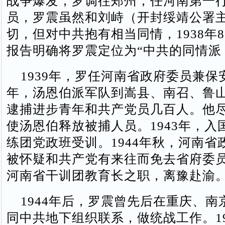
战争爆发，罗调往郑州，任河南第一
员，罗震虽然和刘峙（开封绥靖公署
切，但对中共抱有相当同情，1938年
报告明确将罗震定位为“中共的同情派
1939年，罗任河南省政府委员兼保安
年，汤恩伯派军队到嵩县、南召、鲁
逮捕进步青年和共产党员几百人。他
使汤恩伯释放被捕人员。1943年，入
练团党政班受训。1944年秋，河南省
被怀疑和共产党有来往而免去省府委
河南省干训团教育长之职，离豫赴渝
1944年后，罗震曾先后在重庆、南
同中共地下组织联系，做统战工作。194