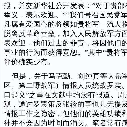
报，并交新华社公开发表：“对于贵部
举义．表示欢迎。”“我们号召国民党
凡属有爱国心的将领如贵将军一流人
脱离反革命营垒，加入人民解放军方
表欢迎．他们过去的罪责，将因他们
事业的行为而获得宽恕。”其中“贵将
评价确实少有。
但是，关于马克勤、刘纯真等太岳
区、第二野战军）情报人员统战罗震、
口起义”之事在文献中均没有报道。周
观，通过罗震策反张轸的事也几无提
情报工作之隐密，但他们的英雄功绩
神并不会因为时间而消失。笔者常有