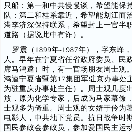
只船：第一和中共慢慢谈，希望能保
队；第二和桂系靠近，希望能划江而
港李济深保持联系，希望封上一官半
道路（据说此中有诈）。
罗震（1899年-1987年），字东峰
人。早年在宁夏省任省政府委员、民
席马鸿逵）时，有一官场朋友周士观
鸿逵宁夏省暨第17集团军驻京办事处
为驻重庆办事处主任）。周士观几度
放，原为化学专家，后成为马家幕僚
士观多为倚重。周士观的女婿于伶为
电影人，中共地下党员。抗日战争时
国民参政会参政员，参加爱国民主运