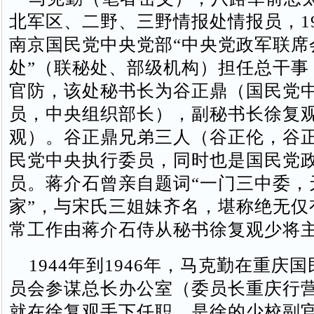
北军区、二野、三野情报处情报员，19
南京国民党中央党部“中央党政军联席
处”（联秘处、部级机构）担任总干事
官防，该处秘书长为谷正鼎（国民党
员，中央组织部长），副秘书长徐复
观）。谷正鼎兄弟三人（谷正伦，谷
民党中央执行委员，同时也是国民党
员。蒋介石曾亲自题词“一门三中委，
家”，与宋氏三姐妹齐名，堪称绝无仅
常工作由蒋介石侍从秘书徐复观少将
1944年到1946年，马克勤在重庆
员会参谋总长办公室（委员长重庆行营
就在徐复观手下任职，是徐的少校副