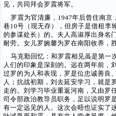
见，共同拜会罗震将军。
罗震为官清廉，1947年后曾住南京
巷10号（现无存），但房子是借租李
的参谋处长）的。夫人高淑厚出身名
耐劳。女儿罗婉馨为罗在南阳收养，
马克勤回忆：和罗震相见虽是第一
人们的印象是深刻的。远在两年前，
过罗的为人和表现，罗是位忠诚善良
人；抗战初期，刘去延安学习，就是
走的。刘学习毕业重返河南，又由罗
司令部政治教导员职务，足以说明罗
有一定远见的人。这次会晤也证实了