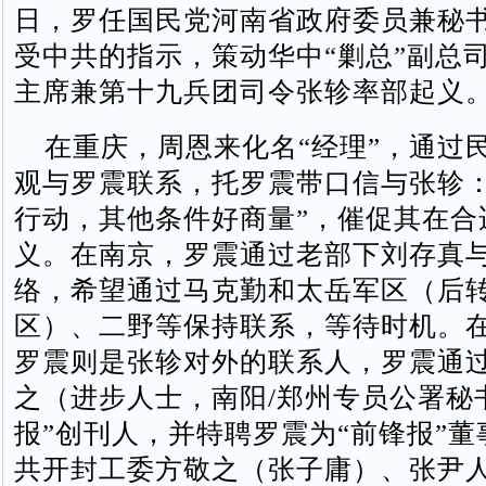
日，罗任国民党河南省政府委员兼秘
受中共的指示，策动华中“剿总”副总
主席兼第十九兵团司令张轸率部起义
在重庆，周恩来化名“经理”，通过
观与罗震联系，托罗震带口信与张轸：
行动，其他条件好商量”，催促其在合
义。在南京，罗震通过老部下刘存真
络，希望通过马克勤和太岳军区（后
区）、二野等保持联系，等待时机。
罗震则是张轸对外的联系人，罗震通
之（进步人士，南阳/郑州专员公署秘
报”创刊人，并特聘罗震为“前锋报”
共开封工委方敬之（张子庸）、张尹