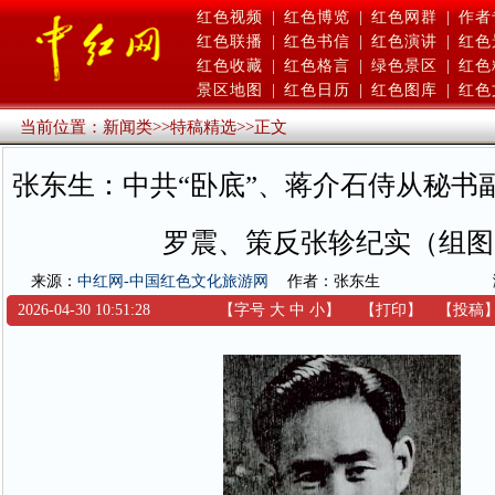
红色视频
|
红色博览
|
红色网群
|
作者
红色联播
|
红色书信
|
红色演讲
|
红色
红色收藏
|
红色格言
|
绿色景区
|
红色
景区地图
|
红色日历
|
红色图库
|
红色
当前位置：
新闻类
>>
特稿精选
>>
正文
张东生：中共“卧底”、蒋介石侍从秘书
罗震、策反张轸纪实（组图
来源：
中红网-中国红色文化旅游网
作者：张东生
2026-04-30 10:51:28
【字号
大
中
小
】
【
打印
】
【
投稿