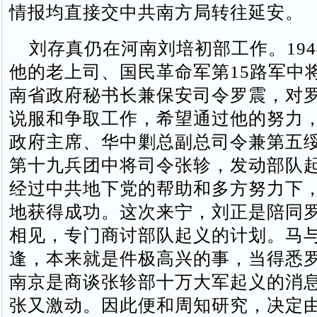
情报均直接交中共南方局转往延安。
刘存真仍在河南刘培初部工作。194
他的老上司、国民革命军第15路军中
南省政府秘书长兼保安司令罗震，对
说服和争取工作，希望通过他的努力
政府主席、华中剿总副总司令兼第五
第十九兵团中将司令张轸，发动部队
经过中共地下党的帮助和多方努力下
地获得成功。这次来宁，刘正是陪同
相见，专门商讨部队起义的计划。马
逢，本来就是件极高兴的事，当得悉
南京是商谈张轸部十万大军起义的消
张又激动。因此便和周知研究，决定