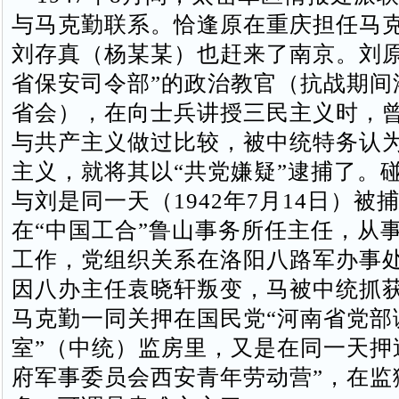
与马克勤联系。恰逢原在重庆担任马
刘存真（杨某某）也赶来了南京。刘原
省保安司令部”的政治教官（抗战期间
省会），在向士兵讲授三民主义时，
与共产主义做过比较，被中统特务认
主义，就将其以“共党嫌疑”逮捕了。
与刘是同一天（1942年7月14日）被
在“中国工合”鲁山事务所任主任，从
工作，党组织关系在洛阳八路军办事
因八办主任袁晓轩叛变，马被中统抓
马克勤一同关押在国民党“河南省党部
室”（中统）监房里，又是在同一天押
府军事委员会西安青年劳动营”，在监