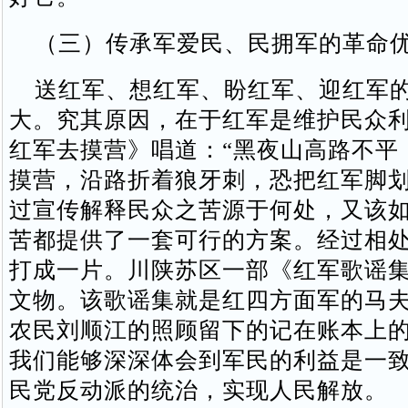
（三）传承军爱民、民拥军的革命
送红军、想红军、盼红军、迎红军的
大。究其原因，在于红军是维护民众
红军去摸营》唱道：“黑夜山高路不平
摸营，沿路折着狼牙刺，恐把红军脚划
过宣传解释民众之苦源于何处，又该
苦都提供了一套可行的方案。经过相
打成一片。川陕苏区一部《红军歌谣
文物。该歌谣集就是红四方面军的马
农民刘顺江的照顾留下的记在账本上
我们能够深深体会到军民的利益是一
民党反动派的统治，实现人民解放。