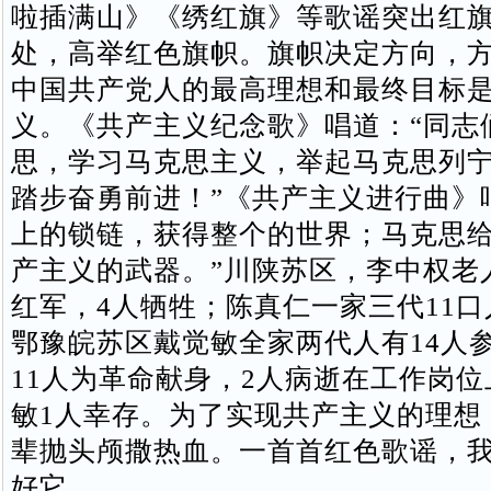
啦插满山》《绣红旗》等歌谣突出红
处，高举红色旗帜。旗帜决定方向，
中国共产党人的最高理想和最终目标
义。《共产主义纪念歌》唱道：“同志
思，学习马克思主义，举起马克思列
踏步奋勇前进！”《共产主义进行曲》
上的锁链，获得整个的世界；马克思
产主义的武器。”川陕苏区，李中权老
红军，4人牺牲；陈真仁一家三代11
鄂豫皖苏区戴觉敏全家两代人有14人
11人为革命献身，2人病逝在工作岗
敏1人幸存。为了实现共产主义的理想
辈抛头颅撒热血。一首首红色歌谣，
好它。