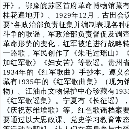
开》。鄂豫皖苏区首府革命博物馆藏
桂花遍地开》。1929年12月，古田会
要“各政治部负责征集并编制表现各种
斗争的歌谣，军政治部负责督促及调查
革命形势的变化，红军被迫进行战略
一路歌，军民创作了《朱毛过瑶山》
加红军歌》《妇女苦》等歌谣。贵州
1934年的《红军歌曲》手抄本。遵义
藏有1935年的《红军歌曲集》（现为
物）。江油市文物保护中心珍藏有193
《红军歌谣集》。宁夏有《长征谣》
《庆祝苏维埃歌》等。红色歌谣档案
要通过以大思政课、党史学习教育常