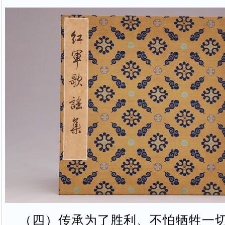
（四）传承为了胜利、不怕牺牲一