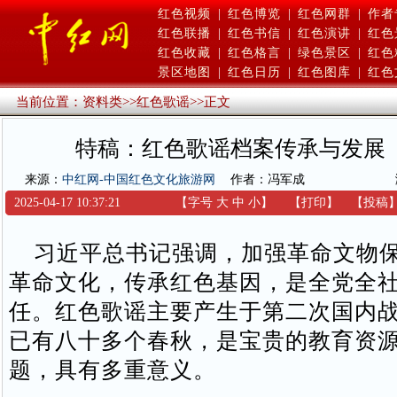
红色视频
|
红色博览
|
红色网群
|
作者
红色联播
|
红色书信
|
红色演讲
|
红色
红色收藏
|
红色格言
|
绿色景区
|
红色
景区地图
|
红色日历
|
红色图库
|
红色
当前位置：
资料类
>>
红色歌谣
>>
正文
特稿：红色歌谣档案传承与发展
来源：
中红网-中国红色文化旅游网
作者：冯军成
2025-04-17 10:37:21
【字号
大
中
小
】
【
打印
】
【
投稿
习近平总书记强调，加强革命文物保
革命文化，传承红色基因，是全党全
任。红色歌谣主要产生于第二次国内
已有八十多个春秋，是宝贵的教育资
题，具有多重意义。