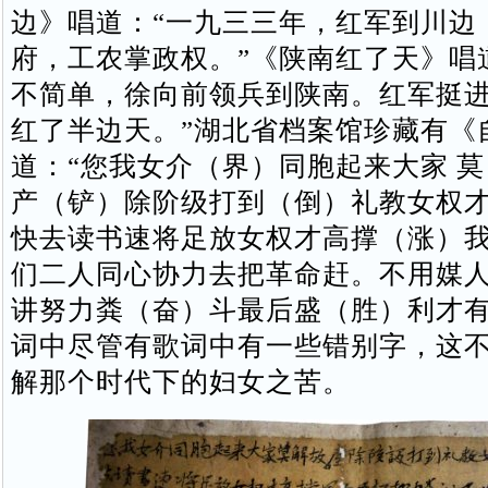
边》唱道：“一九三三年，红军到川边
府，工农掌政权。”《陕南红了天》唱
不简单，徐向前领兵到陕南。红军挺
红了半边天。”湖北省档案馆珍藏有《
道：“您我女介（界）同胞起来大家 
产（铲）除阶级打到（倒）礼教女权
快去读书速将足放女权才高撑（涨）
们二人同心协力去把革命赶。不用媒
讲努力粪（奋）斗最后盛（胜）利才有
词中尽管有歌词中有一些错别字，这
解那个时代下的妇女之苦。