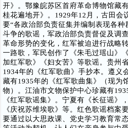
开》。鄂豫皖苏区首府革命博物馆藏
桂花遍地开》。1929年12月，古田会
要“各政治部负责征集并编制表现各种
斗争的歌谣，军政治部负责督促及调查
革命形势的变化，红军被迫进行战略
一路歌，军民创作了《朱毛过瑶山》
加红军歌》《妇女苦》等歌谣。贵州
1934年的《红军歌曲》手抄本。遵义
藏有1935年的《红军歌曲集》（现为
物）。江油市文物保护中心珍藏有193
《红军歌谣集》。宁夏有《长征谣》
《庆祝苏维埃歌》等。红色歌谣档案
要通过以大思政课、党史学习教育常