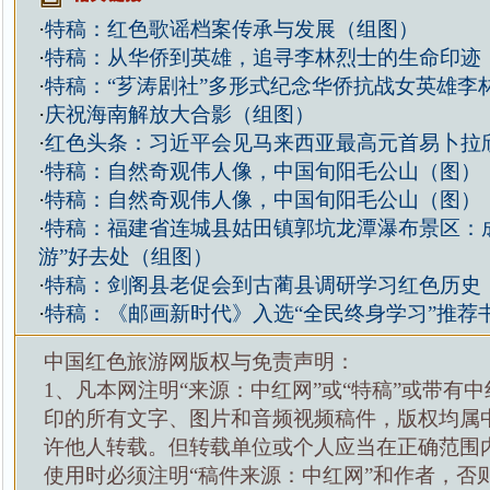
·
特稿：红色歌谣档案传承与发展（组图）
·
特稿：从华侨到英雄，追寻李林烈士的生命印迹
·
特稿：“芗涛剧社”多形式纪念华侨抗战女英雄李
·
庆祝海南解放大合影（组图）
·
红色头条：习近平会见马来西亚最高元首易卜拉
·
特稿：自然奇观伟人像，中国旬阳毛公山（图）
·
特稿：自然奇观伟人像，中国旬阳毛公山（图）
·
特稿：福建省连城县姑田镇郭坑龙潭瀑布景区：成
游”好去处（组图）
·
特稿：剑阁县老促会到古蔺县调研学习红色历史
·
特稿：《邮画新时代》入选“全民终身学习”推荐
中国红色旅游网版权与免责声明：
1、凡本网注明“来源：中红网”或“特稿”或带有中
印的所有文字、图片和音频视频稿件，版权均属
许他人转载。但转载单位或个人应当在正确范围
使用时必须注明“稿件来源：中红网”和作者，否