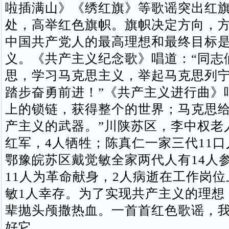
啦插满山》《绣红旗》等歌谣突出红
处，高举红色旗帜。旗帜决定方向，
中国共产党人的最高理想和最终目标
义。《共产主义纪念歌》唱道：“同志
思，学习马克思主义，举起马克思列
踏步奋勇前进！”《共产主义进行曲》
上的锁链，获得整个的世界；马克思
产主义的武器。”川陕苏区，李中权老
红军，4人牺牲；陈真仁一家三代11
鄂豫皖苏区戴觉敏全家两代人有14人
11人为革命献身，2人病逝在工作岗
敏1人幸存。为了实现共产主义的理想
辈抛头颅撒热血。一首首红色歌谣，
好它。