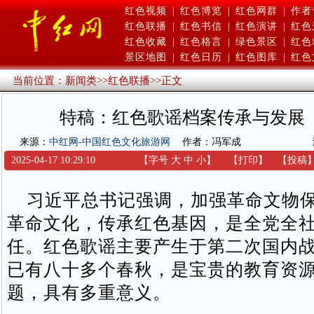
红色视频
|
红色博览
|
红色网群
|
作者
红色联播
|
红色书信
|
红色演讲
|
红色
红色收藏
|
红色格言
|
绿色景区
|
红色
景区地图
|
红色日历
|
红色图库
|
红色
当前位置：
新闻类
>>
红色联播
>>
正文
特稿：红色歌谣档案传承与发展
来源：
中红网-中国红色文化旅游网
作者：冯军成
2025-04-17 10:29:10
【字号
大
中
小
】
【
打印
】
【
投稿
习近平总书记强调，加强革命文物保
革命文化，传承红色基因，是全党全
任。红色歌谣主要产生于第二次国内
已有八十多个春秋，是宝贵的教育资
题，具有多重意义。