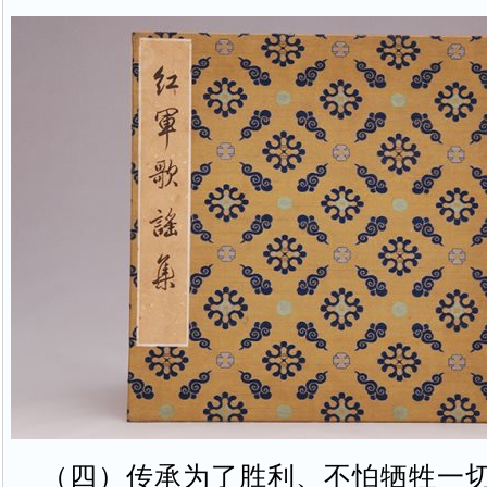
（四）传承为了胜利、不怕牺牲一