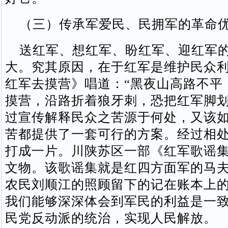
（三）传承军爱民、民拥军的革命
送红军、想红军、盼红军、迎红军的
大。究其原因，在于红军是维护民众
红军去摸营》唱道：“黑夜山高路不平
摸营，沿路折着狼牙刺，恐把红军脚划
过宣传解释民众之苦源于何处，又该
苦都提供了一套可行的方案。经过相
打成一片。川陕苏区一部《红军歌谣
文物。该歌谣集就是红四方面军的马
农民刘顺江的照顾留下的记在账本上
我们能够深深体会到军民的利益是一
民党反动派的统治，实现人民解放。