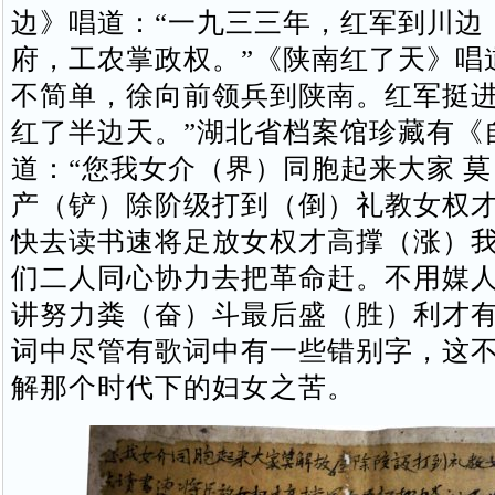
边》唱道：“一九三三年，红军到川边
府，工农掌政权。”《陕南红了天》唱
不简单，徐向前领兵到陕南。红军挺
红了半边天。”湖北省档案馆珍藏有《
道：“您我女介（界）同胞起来大家 
产（铲）除阶级打到（倒）礼教女权
快去读书速将足放女权才高撑（涨）
们二人同心协力去把革命赶。不用媒
讲努力粪（奋）斗最后盛（胜）利才有
词中尽管有歌词中有一些错别字，这
解那个时代下的妇女之苦。