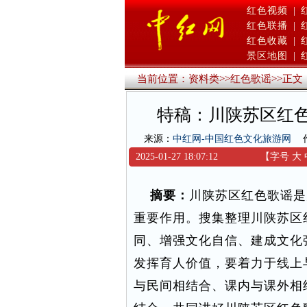
红色视频
|
红色联播
|
红色收藏
|
景区地图
|
当前位置：
资料类
>>
红色歌谣
>>
正文
特稿：川陕苏区红
来源：
中红网-中国红色文化旅游网
2025-01-27 18:07:12
【字号
大
摘要：
川陕苏区红色歌谣是
重要作用。搜集整理川陕苏区
同、增强文化自信、建成文化
发挥育人价值，要着力于线上
与民间相结合、课内与课外相