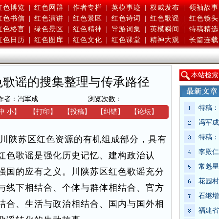
红色博览
|
红色网群
|
作者专栏
|
英模事迹
|
权威发布
|
领袖故事
红色书信
|
红色演讲
|
红色景区
|
红色诗词
|
红色歌谣
|
红色镜头
红色格言
|
绿色景区
|
红色精神
|
导游词集
|
英模瞬间
|
特稿精选
红色日历
|
红色图库
|
红色文化
|
红色课堂
|
精神大观
|
长篇连载
本
站检索
色歌谣的搜集整理与传承路径
作者：冯军成
浏览次数：
特稿：
中
小
】
【
打印
】
【
投稿
】
【
纠错
】
【
论坛
】
冯军成
特稿：
川陕苏区红色资源的有机组成部分，具有
李殿仁
红色歌谣是强化历史记忆、建构政治认
常魁星
强国的应有之义。川陕苏区红色歌谣充分
花园村
与线下相结合、个体与群体相结合、官方
石继增
结合、生活与政治相结合、国内与国外相
福建省