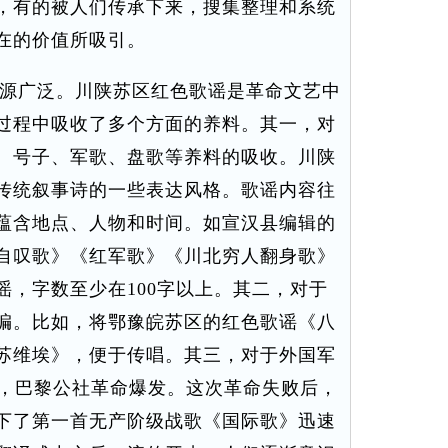
，有的被人们传承下来，搜集整理和系统
在的价值所吸引。
源广泛。川陕苏区红色歌谣是革命文艺中
过程中吸收了多个方面的养料。其一，对
、号子、军歌、盘歌等养料的吸收。川陕
传统叙事诗的一些表达风格。歌谣内容往
蕴含地点、人物和时间。如宣汉县编辑的
自叹歌》《红军歌》《川北穷人翻身歌》
谣，字数至少在100字以上。其二，对于
编。比如，将鄂豫皖苏区的红色歌谣《八
苏维埃》，便于传唱。其三，对于外国军
年，巴黎公社革命爆发。这次革命失败后，
下了第一首无产阶级战歌《国际歌》迅速