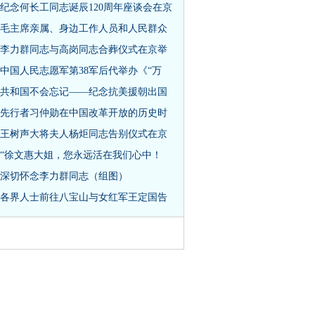
纪念何长工同志诞辰120周年座谈会在京
毛主席亲属、身边工作人员和人民群众
李力群同志与高岗同志合葬仪式在京举
中国人民志愿军第38军后代举办《“万
共和国不会忘记——纪念抗美援朝出国
先行者习仲勋在中国改革开放的历史时
王树声大将夫人杨炬同志告别仪式在京
“徐文惠大姐，您永远活在我们心中！
深切怀念李力群同志（组图）
各界人士前往八宝山与女红军王定国告