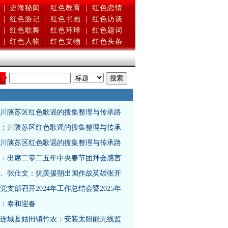
|
史海秘闻
|
红色教育
|
红色恋情
|
红色游记
|
红色书画
|
红色访谈
|
红色歌舞
|
红色环球
|
红色题词
|
红色人物
|
红色文物
|
红色头条
：
川陕苏区红色歌谣的搜集整理与传承路
：川陕苏区红色歌谣的搜集整理与传承
川陕苏区红色歌谣的搜集整理与传承路
：出席二零二五年中央春节团拜会感言
、张仕文：抗美援朝出国作战英雄张开
党支部召开2024年工作总结会暨2025年
：泰和迎春
连城县姑田镇竹农：安装太阳能无线监