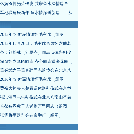
弘扬双拥光荣传统 共谱鱼水深情篇章—
军地联建庆新年 鱼水情深谱新篇——从
2015年“9·9”深情缅怀毛主席（组图
2015年12月26日，毛主席亲属怀念他老
条：刘松林（刘思齐）同志遗体告别仪
深切怀念李昭同志 齐心同志送来花圈（
董必武之子董良翮同志追悼会在北京八
2016年“9·9”深情缅怀毛主席（组图
粟裕大将夫人楚青遗体送别仪式在京举
张洁清同志告别仪式在北京八宝山革命
首都各界数千人送别万里同志（组图）
张震将军送别会在京举行（组图）