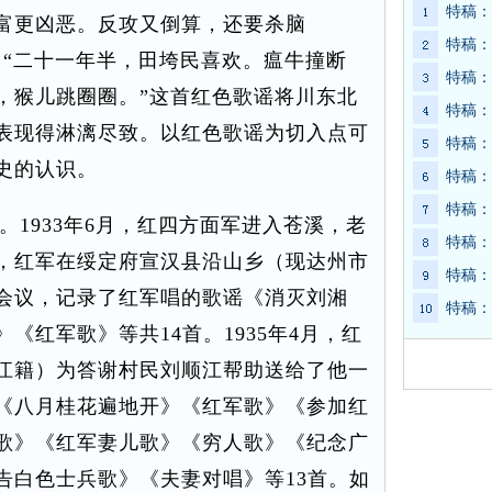
特稿：
富更凶恶。反攻又倒算，还要杀脑
特稿：
：“二十一年半，田垮民喜欢。瘟牛撞断
特稿：
，猴儿跳圈圈。”这首红色歌谣将川东北
特稿：
表现得淋漓尽致。以红色歌谣为切入点可
特稿：
史的认识。
特稿：
特稿：
1933年6月，红四方面军进入苍溪，老
特稿：
，红军在绥定府宣汉县沿山乡（现达州市
特稿：
会议，记录了红军唱的歌谣《消灭刘湘
特稿：
《红军歌》等共14首。1935年4月，红
江籍）为答谢村民刘顺江帮助送给了他一
《八月桂花遍地开》《红军歌》《参加红
歌》《红军妻儿歌》《穷人歌》《纪念广
告白色士兵歌》《夫妻对唱》等13首。如