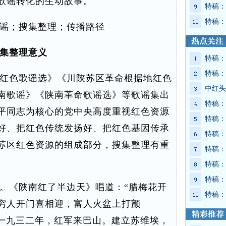
歌谣转化的生动故事。
特稿：
特稿：
谣；搜集整理；传播路径
集整理意义
特稿：
特稿：
红色歌谣选》《川陕苏区革命根据地红色
中红头
南歌谣》《陕南革命歌谣选》等歌谣集出
特稿：
平同志为核心的党中央高度重视红色资源
特稿：
好、把红色传统发扬好、把红色基因传承
特稿：
苏区红色资源的组成部分，搜集整理有重
特稿：
特稿：
特稿：
《陕南红了半边天》唱道：“腊梅花开
特稿：
穷人开门喜相迎，富人火盆上打颤
“一九三二年，红军来巴山。建立苏维埃，