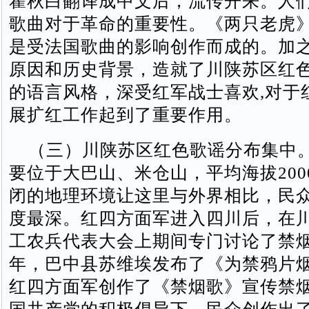
瞿秋白翻译成中文后，流传开来。人
歌曲对于革命的重要性。《两只老虎
是受法国歌曲的影响创作而成的。加
原因和历史背景，造就了川陕苏区红
的语言风格，深受红军战士喜欢,对于
展扩红工作起到了重要作用。
（三）川陕苏区红色歌谣分布集中
要位于大巴山、米仓山，平均海拔200
闭的地理环境让这里与外界相比，民
度最深。红四方面军进入四川后，在
工农兵代表大会上期间专门讨论了禁烟问
年，巴中县苏维埃发布了《为禁鸦片
红四方面军创作了《禁烟歌》宣传禁