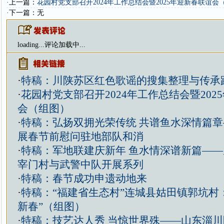
·上一篇：
花园村党支部召开2024年工作总结会暨2025年迎新春联谊会
·下一篇：无
loading...
评论加载中...
·
特稿：川陕苏区红色歌谣的搜集整理与传承
·
花园村党支部召开2024年工作总结会暨202
会（组图）
·
特稿：弘扬双拥光荣传统 共谱鱼水深情篇
展春节前慰问驻地部队和消
·
特稿：军地联建庆新年 鱼水情深谱新篇—
宰门村与武警中队开展系列
·
特稿：春节成功申遗动地来
·
特稿：“福建省生态村”连城县姑田镇郭坑村
新春”（组图）
·
特稿：技艺达人秀 当惊世界殊——山东淄