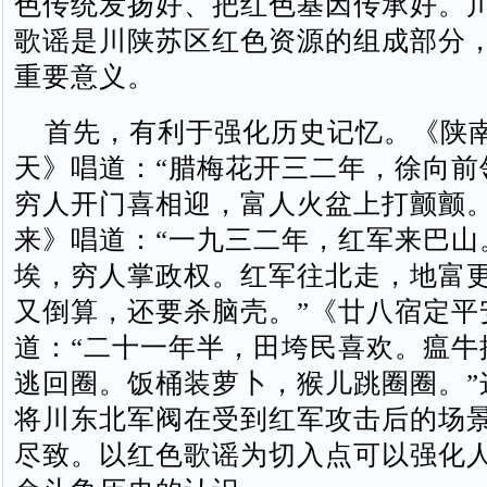
色传统发扬好、把红色基因传承好。
歌谣是川陕苏区红色资源的组成部分
重要意义。
首先，有利于强化历史记忆。《陕
天》唱道：“腊梅花开三二年，徐向前
穷人开门喜相迎，富人火盆上打颤颤。
来》唱道：“一九三二年，红军来巴山
埃，穷人掌政权。红军往北走，地富
又倒算，还要杀脑壳。”《廿八宿定平
道：“二十一年半，田垮民喜欢。瘟牛
逃回圈。饭桶装萝卜，猴儿跳圈圈。”
将川东北军阀在受到红军攻击后的场
尽致。以红色歌谣为切入点可以强化