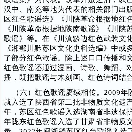
汉中、南充等地为代表的相关部门出
区红色歌谣选》《川陕革命根据地红
《川陕革命根据地陕南歌谣》《川陕
歌谣》等。在《川滇黔边红色武装文
《湘鄂川黔苏区文化史料选编》中或
了部分红色歌谣。除上述口口传播和
红色歌谣还通过漫画、诗歌、舞蹈、
播，既把歌谣与木刻画、红色诗词结
（六）红色歌谣赓续相传。2009年
就入选了陕西省第二批非物质文化遗
年，苏区红色歌谣入选湖南省非遗保护名
年陇东红色歌谣入选了甘肃省非物质
录。2022年闽浙赣苏区红色歌谣入选