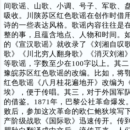
间歌谣、山歌、小调、号子、军歌、
吸收。川陕苏区红色歌谣在创作时借
诗的一些表达风格。歌谣内容往往是
整的事，且蕴含地点、人物和时间。
的《宣汉歌谣》就收录了《刘湘自叹
歌》《川北穷人翻身歌》《消灭刘湘
等歌谣，字数至少在100字以上。其
豫皖苏区红色歌谣的改编。比如，将
红色歌谣《八月桂花遍地开》改编为
埃》，便于传唱。其三，对于外国军
的借鉴。1871年，巴黎公社革命爆发
败后，参加这次革命的欧仁鲍狄埃写
产阶级战歌《国际歌》迅速传开。传