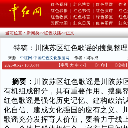
红色视频
|
红色博览
|
红色网群
|
作者
红色联播
|
红色书信
|
红色演讲
|
红色
红色收藏
|
红色格言
|
绿色景区
|
红色
景区地图
|
红色日历
|
红色图库
|
红色
当前位置：
新闻类
>>
红色联播
>>
正文
特稿：川陕苏区红色歌谣的搜集整理
来源：
中红网-中国红色文化旅游网
作者：冯军成
2025-01-27 18:05:44
【字号
大
中
小
】
【
打印
】
【
投稿
摘要：
川陕苏区红色歌谣是川陕苏
有机组成部分，具有重要作用。搜集
红色歌谣是强化历史记忆、建构政治
化自信、建成文化强国的应有之义。
歌谣充分发挥育人价值，要着力于线