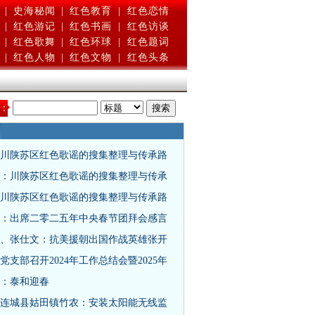
|
史海秘闻
|
红色教育
|
红色恋情
|
红色游记
|
红色书画
|
红色访谈
|
红色歌舞
|
红色环球
|
红色题词
|
红色人物
|
红色文物
|
红色头条
：
川陕苏区红色歌谣的搜集整理与传承路
：川陕苏区红色歌谣的搜集整理与传承
川陕苏区红色歌谣的搜集整理与传承路
：出席二零二五年中央春节团拜会感言
、张仕文：抗美援朝出国作战英雄张开
党支部召开2024年工作总结会暨2025年
：泰和迎春
连城县姑田镇竹农：安装太阳能无线监