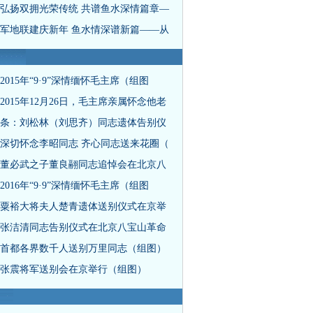
弘扬双拥光荣传统 共谱鱼水深情篇章—
军地联建庆新年 鱼水情深谱新篇——从
2015年“9·9”深情缅怀毛主席（组图
2015年12月26日，毛主席亲属怀念他老
条：刘松林（刘思齐）同志遗体告别仪
深切怀念李昭同志 齐心同志送来花圈（
董必武之子董良翮同志追悼会在北京八
2016年“9·9”深情缅怀毛主席（组图
粟裕大将夫人楚青遗体送别仪式在京举
张洁清同志告别仪式在北京八宝山革命
首都各界数千人送别万里同志（组图）
张震将军送别会在京举行（组图）