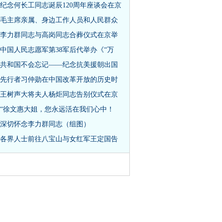
纪念何长工同志诞辰120周年座谈会在京
毛主席亲属、身边工作人员和人民群众
李力群同志与高岗同志合葬仪式在京举
中国人民志愿军第38军后代举办《“万
共和国不会忘记——纪念抗美援朝出国
先行者习仲勋在中国改革开放的历史时
王树声大将夫人杨炬同志告别仪式在京
“徐文惠大姐，您永远活在我们心中！
深切怀念李力群同志（组图）
各界人士前往八宝山与女红军王定国告