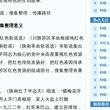
歌谣转化的生动故事。
特稿：
特稿：
谣；搜集整理；传播路径
集整理意义
特稿：
特稿：
红色歌谣选》《川陕苏区革命根据地红色
中红头
南歌谣》《陕南革命歌谣选》等歌谣集出
特稿：
平同志为核心的党中央高度重视红色资源
特稿：
好、把红色传统发扬好、把红色基因传承
特稿：
苏区红色资源的组成部分，搜集整理有重
特稿：
特稿：
特稿：
《陕南红了半边天》唱道：“腊梅花开
特稿：
穷人开门喜相迎，富人火盆上打颤
“一九三二年，红军来巴山。建立苏维埃，