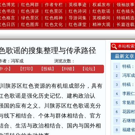
红色博览
|
红色网群
|
作者专栏
|
英模事迹
|
权威发布
|
领袖故事
红色书信
|
红色演讲
|
红色景区
|
红色诗词
|
红色歌谣
|
红色镜头
红色格言
|
绿色景区
|
红色精神
|
导游词集
|
英模瞬间
|
特稿精选
红色日历
|
红色图库
|
红色文化
|
红色课堂
|
精神大观
|
长篇连载
本
站检索
色歌谣的搜集整理与传承路径
作者：冯军成
浏览次数：
特稿：
中
小
】
【
打印
】
【
投稿
】
【
纠错
】
【
论坛
】
冯军成
特稿：
川陕苏区红色资源的有机组成部分，具有
李殿仁
红色歌谣是强化历史记忆、建构政治认
常魁星
强国的应有之义。川陕苏区红色歌谣充分
花园村
与线下相结合、个体与群体相结合、官方
石继增
结合、生活与政治相结合、国内与国外相
福建省