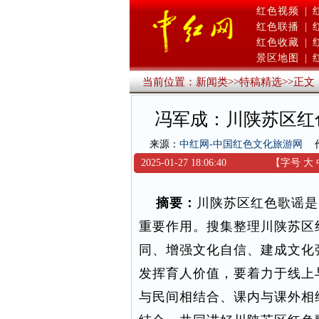
红色视频
|
红色联播
|
红色收藏
|
景区地图
|
当前位置：
新闻类
>>
特稿精选
>>
正文
冯军成：川陕苏区红
来源：
中红网-中国红色文化旅游网
2025-01-27 18:06:40
【字号
大
摘要：
川陕苏区红色歌谣是
重要作用。搜集整理川陕苏区
同、增强文化自信、建成文化
发挥育人价值，要着力于线上
与民间相结合、课内与课外相