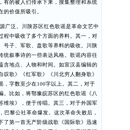
，有的被人们传承下来，搜集整理和系统
在的价值所吸引。
源广泛。川陕苏区红色歌谣是革命文艺中
过程中吸收了多个方面的养料。其一，对
、号子、军歌、盘歌等养料的吸收。川陕
传统叙事诗的一些表达风格。歌谣内容往
蕴含地点、人物和时间。如宣汉县编辑的
自叹歌》《红军歌》《川北穷人翻身歌》
谣，字数至少在100字以上。其二，对于
编。比如，将鄂豫皖苏区的红色歌谣《八
苏维埃》，便于传唱。其三，对于外国军
年，巴黎公社革命爆发。这次革命失败后，
下了第一首无产阶级战歌《国际歌》迅速