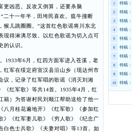
特稿：
富更凶恶。反攻又倒算，还要杀脑
特稿：
：“二十一年半，田垮民喜欢。瘟牛撞断
特稿：
，猴儿跳圈圈。”这首红色歌谣将川东北
特稿：
表现得淋漓尽致。以红色歌谣为切入点可
特稿：
史的认识。
特稿：
特稿：
1933年6月，红四方面军进入苍溪，老
特稿：
，红军在绥定府宣汉县沿山乡（现达州市
特稿：
会议，记录了红军唱的歌谣《消灭刘湘
特稿：
《红军歌》等共14首。1935年4月，红
江籍）为答谢村民刘顺江帮助送给了他一
《八月桂花遍地开》《红军歌》《参加红
歌》《红军妻儿歌》《穷人歌》《纪念广
告白色士兵歌》《夫妻对唱》等13首。如