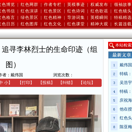
红色博览
|
红色网群
|
作者专栏
|
英模事迹
|
权威发布
|
领袖故事
红色书信
|
红色演讲
|
红色景区
|
红色诗词
|
红色歌谣
|
红色镜头
红色格言
|
绿色景区
|
红色精神
|
导游词集
|
英模瞬间
|
特稿精选
红色日历
|
红色图库
|
红色文化
|
红色课堂
|
精神大观
|
长篇连载
本
站检索
，追寻李林烈士的生命印迹（组
图）
戴伟国
特稿：
作者：戴伟国
浏览次数：
中
小
】
【
打印
】
【
投稿
】
【
纠错
】
【
论坛
】
吴浩宇
特稿：
庆祝海
他在授
红色头
陈亚梅