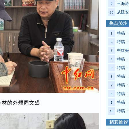
王海涛
从延安
特稿：
特稿：
中红头
特稿：
特稿：
特稿：
特稿：
特稿：
李林的外甥周文盛
特稿：
特稿：