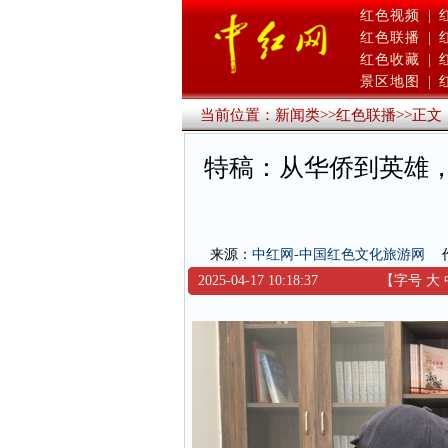
红色视频
|
红色联播
|
红色收藏
|
景区地图
|
当前位置：
新闻类
>>
红色联播
>>
正文
特稿：从华侨到英雄
来源：
中红网-中国红色文化旅游网
2025-04-17 10:18:37
【字号
大