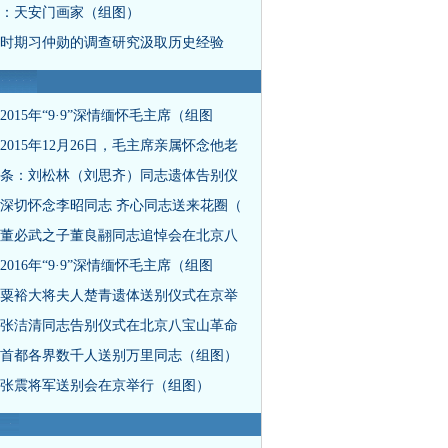
：天安门画家（组图）
时期习仲勋的调查研究汲取历史经验
2015年“9·9”深情缅怀毛主席（组图
2015年12月26日，毛主席亲属怀念他老
条：刘松林（刘思齐）同志遗体告别仪
深切怀念李昭同志 齐心同志送来花圈（
董必武之子董良翮同志追悼会在北京八
2016年“9·9”深情缅怀毛主席（组图
粟裕大将夫人楚青遗体送别仪式在京举
张洁清同志告别仪式在北京八宝山革命
首都各界数千人送别万里同志（组图）
张震将军送别会在京举行（组图）