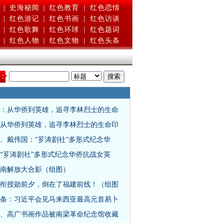
|
史海秘闻
|
红色教育
|
红色恋情
|
红色游记
|
红色书画
|
红色访谈
|
红色歌舞
|
红色环球
|
红色题词
|
红色人物
|
红色文物
|
红色头条
：
：从华侨到英雄，追寻李林烈士的生命
从华侨到英雄，追寻李林烈士的生命印
、戴伟国：“芗涛剧社”多形式纪念华
“芗涛剧社”多形式纪念华侨抗战女英
南解放大合影（组图）
衔授勋前夕，倒在了福建前线！（组图
条：习近平会见马来西亚最高元首易卜
、高广书画作品被南梁革命纪念馆收藏