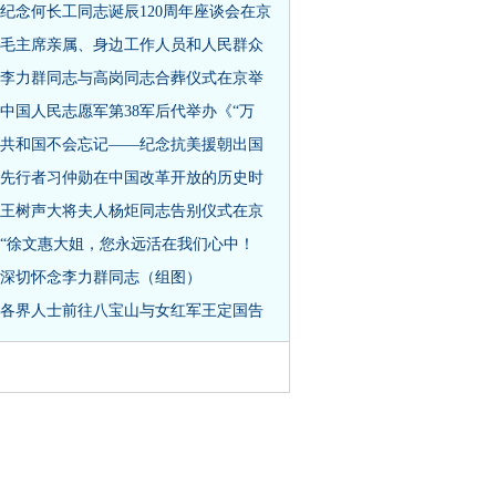
纪念何长工同志诞辰120周年座谈会在京
毛主席亲属、身边工作人员和人民群众
李力群同志与高岗同志合葬仪式在京举
中国人民志愿军第38军后代举办《“万
共和国不会忘记——纪念抗美援朝出国
先行者习仲勋在中国改革开放的历史时
王树声大将夫人杨炬同志告别仪式在京
“徐文惠大姐，您永远活在我们心中！
深切怀念李力群同志（组图）
各界人士前往八宝山与女红军王定国告