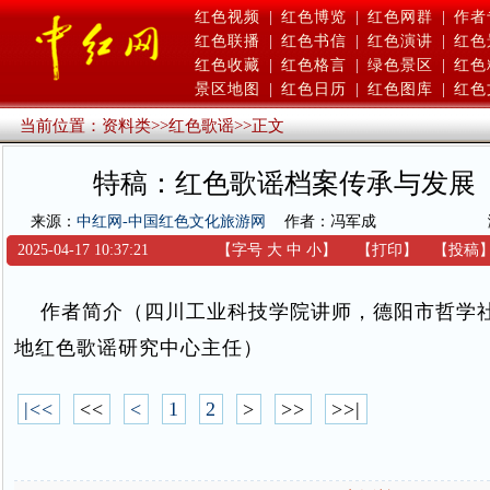
红色视频
|
红色博览
|
红色网群
|
作者
红色联播
|
红色书信
|
红色演讲
|
红色
红色收藏
|
红色格言
|
绿色景区
|
红色
景区地图
|
红色日历
|
红色图库
|
红色
当前位置：
资料类
>>
红色歌谣
>>
正文
特稿：红色歌谣档案传承与发展
来源：
中红网-中国红色文化旅游网
作者：冯军成
2025-04-17 10:37:21
【字号
大
中
小
】
【
打印
】
【
投稿
作者简介（四川工业科技学院讲师，德阳市哲学
地红色歌谣研究中心主任）
|<<
<<
<
1
2
>
>>
>>|