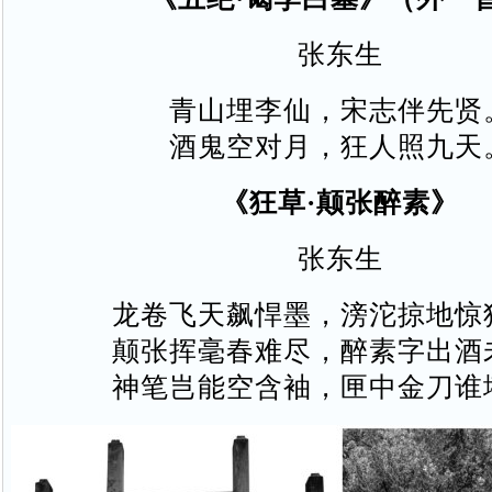
张东生
青山埋李仙，宋志伴先贤
酒鬼空对月，狂人照九天
《狂草·颠张醉素》
张东生
龙卷飞天飙悍墨，滂沱掠地惊
颠张挥毫春难尽，醉素字出酒
神笔岂能空含袖，匣中金刀谁