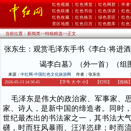
红色视频
|
红色博览
|
红色网群
|
作者
红色联播
|
红色书信
|
红色演讲
|
红色
红色收藏
|
红色格言
|
绿色景区
|
红色
景区地图
|
红色日历
|
红色图库
|
红色
当前位置：
新闻类
>>
特稿精选
>>
正文
张东生：观赏毛泽东手书《李白·将进酒
谒李白墓》（外一首）（组
来源：
中红网-中国红色文化旅游网
作者：张东生
2026-05-13 14:30:45
【字号
大
中
小
】
【
打印
】
【
投稿
毛泽东是伟大的政治家、军事家、思
家、诗人，是新中国的缔造者。同时，
世纪最杰出的书法家之一，其书法大
礴，时而狂风暴雨、汪洋恣肆；时而