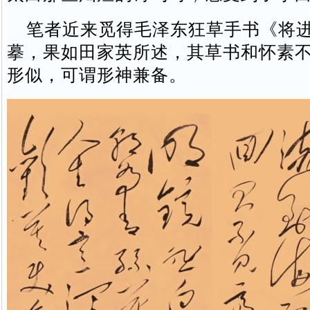
笔者近来觅得毛泽东狂草手书《将进
摹，果如田家英所述，其草书和怀素
形似，可谓形神兼备。