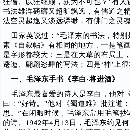
狂僧。以狂继颠，孰为不可也？”有人
书法雄浑磅礴又超旷飘逸，有儒道之
法空灵超逸又淡远缥缈，有佛门之灵
田家英说过：“毛泽东的书法，特别
素《自叙帖》有相同的地方，一是笔
是字形都较大；三是在大草的布局上
逶迤、翩翩恣肆的写法；四是‘神’上很
一、毛泽东手书《李白·将进酒》
毛泽东最喜爱的诗人是李白，他对《
曰：“好诗。”他对《蜀道难》批注道：
思。”在闲暇时候，毛泽东常用毛笔抄
的诗。1942年4月13日，毛泽东约见