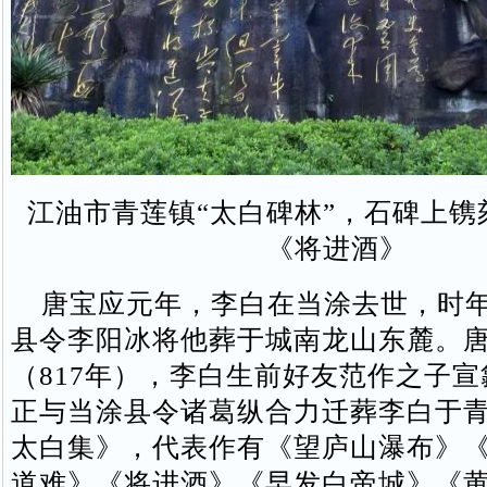
江油市青莲镇“太白碑林”，石碑上镌
《将进酒》
唐宝应元年，李白在当涂去世，时年
县令李阳冰将他葬于城南龙山东麓。
（817年），李白生前好友范作之子
正与当涂县令诸葛纵合力迁葬李白于
太白集》，代表作有《望庐山瀑布》
道难》《将进酒》《早发白帝城》《