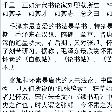
千里。正如清代书论家刘熙载所道：“
如其学，如其才，如其志，总之曰，如
毛泽东最喜爱的书法是草书，特别是
期，毛泽东在汉魏、隋碑、章草、晋
深的笔墨功夫。在后期，又对张旭、
了刻苦研习。据称，毛泽东最欣赏怀
怀素的《自叙帖》、《论书帖》、《
不厌。
张旭和怀素是唐代的大书法家、中国
物，即人们所说的“颠张醉素”。狂草
者是怀素。宋代朱长文在《续书断》中
史之作也，时人谓之张颠；今怀素之