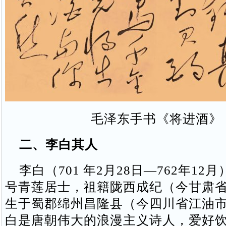
毛泽东手书《将进酒》
二、李白其人
李白（701 年2月28日—762年12
号青莲居士，祖籍陇西成纪（今甘肃
生于蜀郡绵州昌隆县（今四川省江油
白是唐朝伟大的浪漫主义诗人，爱好