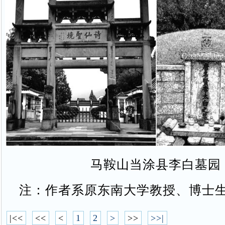
马鞍山当涂县李白墓园
注：作者系原东南大学教授、博士
|<<
<<
<
1
2
>
>>
>>|