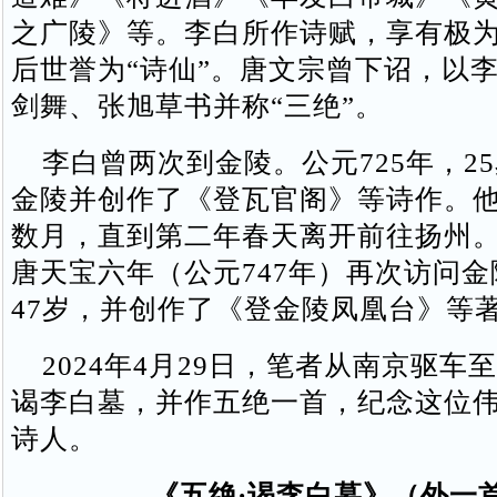
之广陵》等。李白所作诗赋，享有极
后世誉为“诗仙”。唐文宗曾下诏，以
剑舞、张旭草书并称“三绝”。
李白曾两次到金陵。公元725年，2
金陵并创作了《登瓦官阁》等诗作。
数月，直到第二年春天离开前往扬州
唐天宝六年（公元747年）再次访问
47岁，并创作了《登金陵凤凰台》等
2024年4月29日，笔者从南京驱车
谒李白墓，并作五绝一首，纪念这位
诗人。
《五绝·谒李白墓》（外一