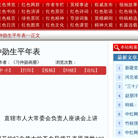
红色博览
|
红色网群
|
作者专栏
|
英模事迹
|
权威发布
|
领袖故事
红色书信
|
红色演讲
|
红色景区
|
红色诗词
|
红色歌谣
|
红色镜头
红色格言
|
绿色景区
|
红色精神
|
导游词集
|
英模瞬间
|
特稿精选
红色日历
|
红色图库
|
红色文化
|
红色课堂
|
精神大观
|
长篇连载
仲勋生平年表
>>
正文
本
站检索
仲勋生平年表
作者：《习仲勋画册》
浏览次数：
新疆党
中
小
】
【
打印
】
【
投稿
】
【
纠错
】
【
论坛
】
河北省
“三十
赵朋洋
特稿：
中红网
、直辖市人大常委会负责人座谈会上讲
竹枝强
中红网