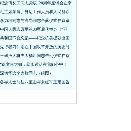
纪念何长工同志诞辰120周年座谈会在京
毛主席亲属、身边工作人员和人民群众
李力群同志与高岗同志合葬仪式在京举
中国人民志愿军第38军后代举办《“万
共和国不会忘记——纪念抗美援朝出国
先行者习仲勋在中国改革开放的历史时
王树声大将夫人杨炬同志告别仪式在京
“徐文惠大姐，您永远活在我们心中！
深切怀念李力群同志（组图）
各界人士前往八宝山与女红军王定国告