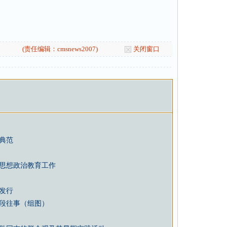
(责任编辑：cmsnews2007)
关闭窗口
典范
思想政治教育工作
版发行
段往事（组图）