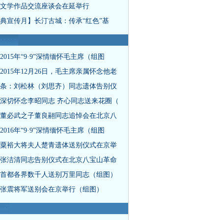
文学作品交流座谈会在延举行
典宣传月】长汀古城：传承“红色”基
2015年“9·9”深情缅怀毛主席（组图
2015年12月26日，毛主席亲属怀念他老
条：刘松林（刘思齐）同志遗体告别仪
深切怀念李昭同志 齐心同志送来花圈（
董必武之子董良翮同志追悼会在北京八
2016年“9·9”深情缅怀毛主席（组图
粟裕大将夫人楚青遗体送别仪式在京举
张洁清同志告别仪式在北京八宝山革命
首都各界数千人送别万里同志（组图）
张震将军送别会在京举行（组图）