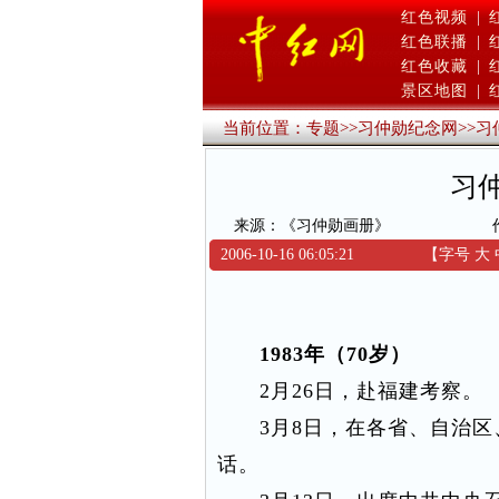
红色视频
|
红色联播
|
红色收藏
|
景区地图
|
当前位置：
专题
>>
习仲勋纪念网
>>
习
习
来源：《习仲勋画册》
2006-10-16 06:05:21
【字号
大
1983年（70岁）
2月26日，赴福建考察。
3月8日，在各省、自治区
话。