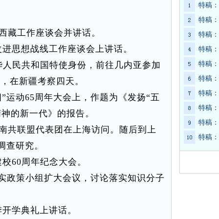
特稿：
特稿：
席西藏工作座谈会并讲话。
特稿：
进思想战线工作座谈会上讲话。
特稿：
华人民共和国特使身份，前往几内亚参加
特稿：
特稿：
中，在新疆考察四天。
特稿：
”运动65周年大会上，作题为《发扬“五
特稿：
精神的新一代》的报告。
特稿：
同南共联盟代表团在上海访问。随后到上
特稿：
调查研究。
校60周年纪念大会。
实政策小组扩大会议，讨论落实知识分子
季开学典礼上讲话。