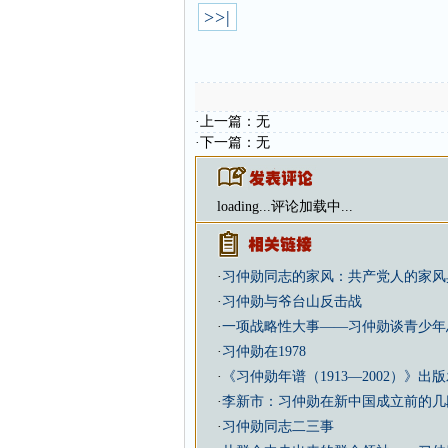
>>|
·上一篇：无
·下一篇：无
loading...
评论加载中...
·
习仲勋同志的家风：共产党人的家风
·
习仲勋与爷台山反击战
·
一项战略性大事——习仲勋谈青少年
·
习仲勋在1978
·
《习仲勋年谱（1913—2002）》出
·
李新市：习仲勋在新中国成立前的几
·
习仲勋同志二三事