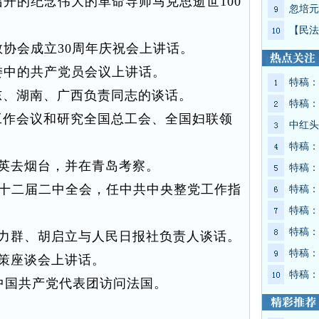
开的纪念伟大的革命导师马克思逝世100
忽培元
【民法
协会成立30周年庆祝会上讲话。
中的共产党员会议上讲话。
特稿：
、湖南、广西负责同志的谈话。
特稿：
作会议和研究全国总工会、全国妇联领
中红头
特稿：
英去烟台，并在青岛考察。
特稿：
共十二届二中全会，任中共中央整党工作指
特稿：
特稿：
特稿：
力群、胡启立与人民日报社负责人谈话。
特稿：
策座谈会上讲话。
特稿：
中国共产党代表团访问法国。