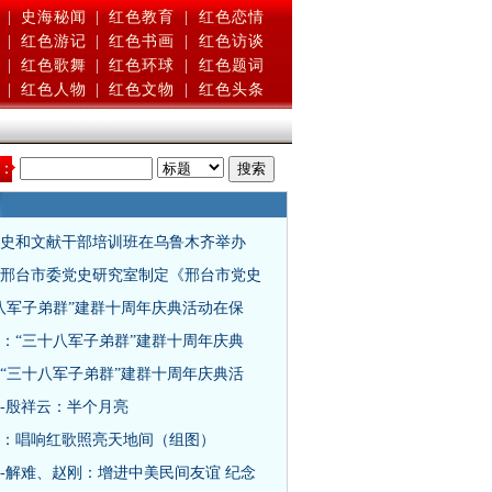
|
史海秘闻
|
红色教育
|
红色恋情
|
红色游记
|
红色书画
|
红色访谈
|
红色歌舞
|
红色环球
|
红色题词
|
红色人物
|
红色文物
|
红色头条
：
史和文献干部培训班在乌鲁木齐举办
邢台市委党史研究室制定《邢台市党史
八军子弟群”建群十周年庆典活动在保
：“三十八军子弟群”建群十周年庆典
“三十八军子弟群”建群十周年庆典活
-殷祥云：半个月亮
：唱响红歌照亮天地间（组图）
-解难、赵刚：增进中美民间友谊 纪念