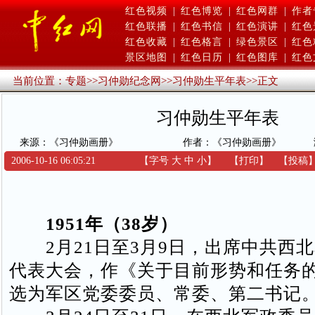
红色视频
|
红色博览
|
红色网群
|
作者
红色联播
|
红色书信
|
红色演讲
|
红色
红色收藏
|
红色格言
|
绿色景区
|
红色
景区地图
|
红色日历
|
红色图库
|
红色
当前位置：
专题
>>
习仲勋纪念网
>>
习仲勋生平年表
>>
正文
习仲勋生平年表
来源：《习仲勋画册》
作者：《习仲勋画册》
2006-10-16 06:05:21
【字号
大
中
小
】
【
打印
】
【
投稿
1951年（38岁）
2月21日至3月9日，出席中共西
代表大会，作《关于目前形势和任务
选为军区党委委员、常委、第二书记