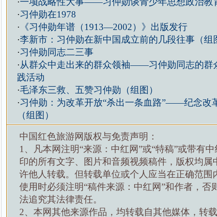
·
一项战略性大事——习仲勋谈青少年思想政治教
·
习仲勋在1978
·
《习仲勋年谱（1913—2002）》出版发行
·
李新市：习仲勋在新中国成立前的几段往事（组
·
习仲勋同志二三事
·
从群众中走出来的群众领袖——习仲勋同志的群
践活动
·
毛泽东三救、五赞习仲勋（组图）
·
习仲勋：为改革开放“杀出一条血路”——纪念改革
（组图）
中国红色旅游网版权与免责声明：
1、凡本网注明“来源：中红网”或“特稿”或带有中
印的所有文字、图片和音频视频稿件，版权均属
许他人转载。但转载单位或个人应当在正确范围
使用时必须注明“稿件来源：中红网”和作者，否
法追究其法律责任。
2、本网其他来源作品，均转载自其他媒体，转