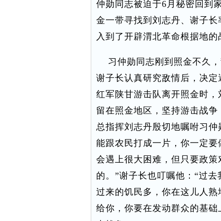
仲勋同志被迫于6月秘密回到
金一带寻找到刘志丹、谢子长
入到了开辟渭北革命根据地的
习仲勋同志刚到照金不久，敌
谢子长认真研究敌情后，决定
红军陕甘游击队离开照金时，
留在照金地区，坚持游击战争
总指挥刘志丹殷切地嘱咐习仲
能跟农民打成一片，你一定要
会遇上很大困难，但只要政策
的。”谢子长也叮嘱他：“过
过来的饥民多，你在这儿人熟
给你，你要在发动群众的基础