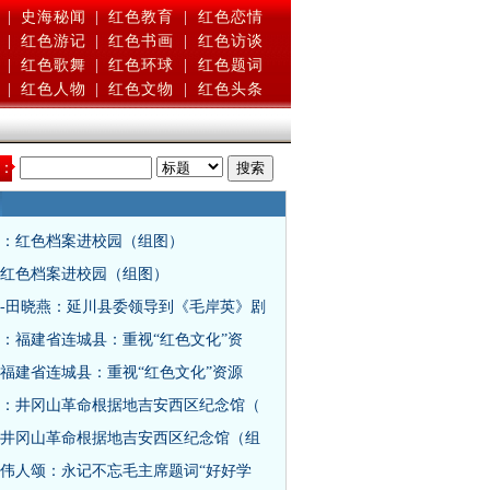
|
史海秘闻
|
红色教育
|
红色恋情
|
红色游记
|
红色书画
|
红色访谈
|
红色歌舞
|
红色环球
|
红色题词
|
红色人物
|
红色文物
|
红色头条
：
：红色档案进校园（组图）
红色档案进校园（组图）
-田晓燕：延川县委领导到《毛岸英》剧
：福建省连城县：重视“红色文化”资
福建省连城县：重视“红色文化”资源
：井冈山革命根据地吉安西区纪念馆（
井冈山革命根据地吉安西区纪念馆（组
伟人颂：永记不忘毛主席题词“好好学