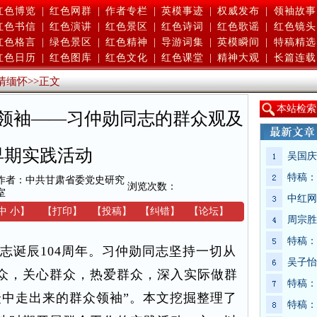
红色博览
|
红色网群
|
作者专栏
|
英模事迹
|
权威发布
|
领袖故事
红色书信
|
红色演讲
|
红色景区
|
红色诗词
|
红色歌谣
|
红色镜头
红色格言
|
绿色景区
|
红色精神
|
导游词集
|
英模瞬间
|
特稿精选
红色日历
|
红色图库
|
红色文化
|
红色课堂
|
精神大观
|
长篇连载
情缅怀
>>
正文
本
站检索
领袖——习仲勋同志的群众观及
早期实践活动
吴国庆
特稿：
作者：中共甘肃省委党史研究
浏览次数：
室
中红网
中
小
】
【
打印
】
【
投稿
】
【
纠错
】
【
论坛
】
周宗胜
特稿：
同志诞辰104周年。习仲勋同志坚持一切从
吴子怡
众，关心群众，热爱群众，深入实际做群
特稿：
众中走出来的群众领袖”。本文挖掘整理了
特稿：