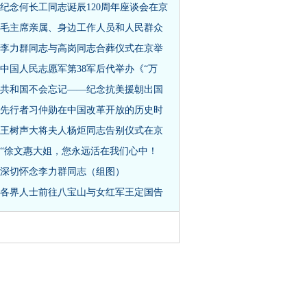
纪念何长工同志诞辰120周年座谈会在京
毛主席亲属、身边工作人员和人民群众
李力群同志与高岗同志合葬仪式在京举
中国人民志愿军第38军后代举办《“万
共和国不会忘记——纪念抗美援朝出国
先行者习仲勋在中国改革开放的历史时
王树声大将夫人杨炬同志告别仪式在京
“徐文惠大姐，您永远活在我们心中！
深切怀念李力群同志（组图）
各界人士前往八宝山与女红军王定国告