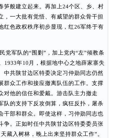
春笋般建立起来。再加上24个区、乡、村
立，一大批有觉悟、有威望的群众骨干担
地红色政权秩序初步显现，红26军终于有
党军队的“围剿”，加上党内“左”倾教条
。1933年10月，根据地中心之地薛家寨失
。中共陕甘边区特委决定习仲勋同志仍然
展群众工作和接应撤离队伍的工作。支撑
众对他的信任和爱戴。游击队主力撤走
军队的支持下反攻倒算，疯狂反扑，屠杀
会干部和群众。即使这样，习仲勋同志也
斗争。正如时任中共陕甘边区特委委员张
白天藏入树林，晚上出来坚持群众工作”。