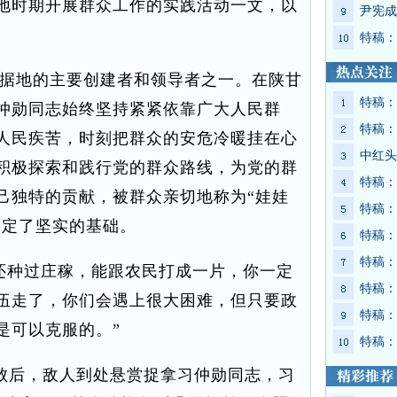
地时期开展群众工作的实践活动一文，以
尹宪成
特稿：
据地的主要创建者和领导者之一。在陕甘
特稿：
仲勋同志始终坚持紧紧依靠广大人民群
特稿：
人民疾苦，时刻把群众的安危冷暖挂在心
中红头
积极探索和践行党的群众路线，为党的群
特稿：
己独特的贡献，被群众亲切地称为“娃娃
特稿：
奠定了坚实的基础。
特稿：
特稿：
种过庄稼，能跟农民打成一片，你一定
特稿：
伍走了，你们会遇上很大困难，但只要政
特稿：
是可以克服的。”
特稿：
失败后，敌人到处悬赏捉拿习仲勋同志，习