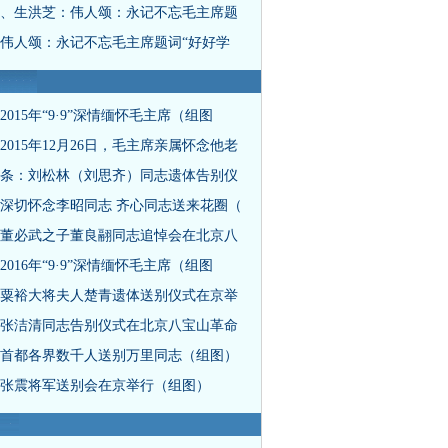
、生洪芝：伟人颂：永记不忘毛主席题
伟人颂：永记不忘毛主席题词“好好学
2015年“9·9”深情缅怀毛主席（组图
2015年12月26日，毛主席亲属怀念他老
条：刘松林（刘思齐）同志遗体告别仪
深切怀念李昭同志 齐心同志送来花圈（
董必武之子董良翮同志追悼会在北京八
2016年“9·9”深情缅怀毛主席（组图
粟裕大将夫人楚青遗体送别仪式在京举
张洁清同志告别仪式在北京八宝山革命
首都各界数千人送别万里同志（组图）
张震将军送别会在京举行（组图）