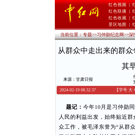
红色视频
|
红色联播
|
红色收藏
|
景区地图
|
当前位置：
专题
>>
习仲勋纪念网
>>
深
从群众中走出来的群众
其
来源：甘肃日报
2024-02-19 08:32:37
【字号
大
题记：
今年10月是习仲勋
人民的利益出发，始终贴近群
众工作，被毛泽东誉为“从群