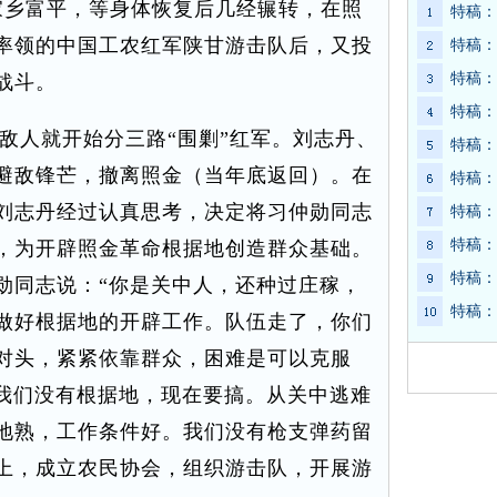
家乡富平，等身体恢复后几经辗转，在照
特稿：
率领的中国工农红军陕甘游击队后，又投
特稿：
特稿：
战斗。
特稿：
人就开始分三路“围剿”红军。刘志丹、
特稿：
避敌锋芒，撤离照金（当年底返回）。在
特稿：
刘志丹经过认真思考，决定将习仲勋同志
特稿：
特稿：
，为开辟照金革命根据地创造群众基础。
特稿：
勋同志说：“你是关中人，还种过庄稼，
特稿：
做好根据地的开辟工作。队伍走了，你们
对头，紧紧依靠群众，困难是可以克服
去我们没有根据地，现在要搞。从关中逃难
地熟，工作条件好。我们没有枪支弹药留
上，成立农民协会，组织游击队，开展游