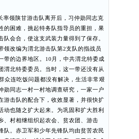
子长率领陕甘游击队离开后，习仲勋同志克
牲的困难，挑起特务队指导员的重担，果
击队会合，使这支武装力量得到了保存。
带领改编为渭北游击队第2支队的指战员
一带的边界地区。10月，中共渭北特委成
团渭北特委委员。当时，这一带还没有从
，群众连吃饭问题都没有解决，生活非常艰
仲勋同志一村一村地调查研究，一家一户
在游击队的配合下，收效显著，并很快扩
活动也随之扩大起来。为巩固和扩大胜利
乡、村相继组织起农会、贫农团、游击
锋队。赤卫军和少年先锋队均由贫苦农民