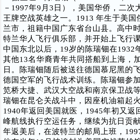
－1997年9月3日），美国华侨，二
王牌空战英雄之一。1913 年生于美
兰市，祖籍中国广东省台山县。高中
特兰华人飞行俱乐部，并开始上飞行
中国东北以后，19岁的陈瑞钿在193
其他13名华裔青年共同搭船到上海，
日。陈瑞钿随后被送往德国慕尼黑的
德国空军的飞行战术训练。陈瑞钿参
笕桥大捷、武汉大空战和南京保卫战
瑞钿在昆仑关战斗中，因座机油箱起
1940年返回美国就医，1945年初又
峰航线执行空运任务，继续为抗日贡献力
年返美后，在波特兰的邮局上班，199