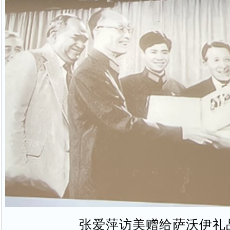
张爱萍访美赠给萨沃伊礼