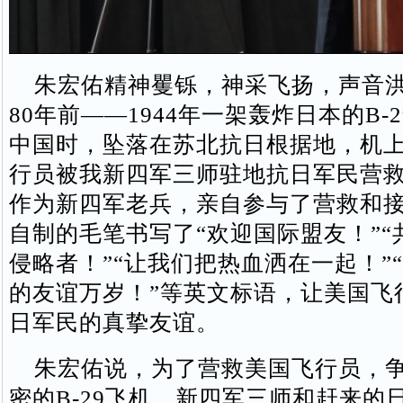
朱宏佑精神矍铄，神采飞扬，声音洪
80年前——1944年一架轰炸日本的B-
中国时，坠落在苏北抗日根据地，机上
行员被我新四军三师驻地抗日军民营
作为新四军老兵，亲自参与了营救和
自制的毛笔书写了“欢迎国际盟友！”“
侵略者！”“让我们把热血洒在一起！”
的友谊万岁！”等英文标语，让美国飞
日军民的真挚友谊。
朱宏佑说，为了营救美国飞行员，争
密的B-29飞机，新四军三师和赶来的