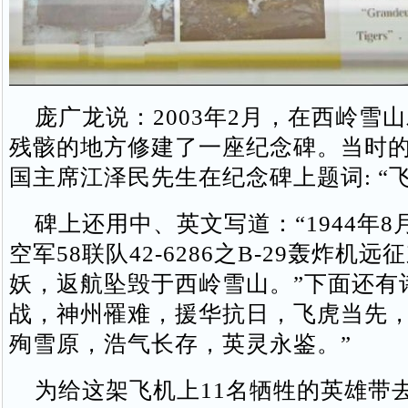
庞广龙说：2003年2月，在西岭雪
残骸的地方修建了一座纪念碑。当时
国主席江泽民先生在纪念碑上题词: “
碑上还用中、英文写道：“1944年8
空军58联队42-6286之B-29轰炸机
妖，返航坠毁于西岭雪山。”下面还有
战，神州罹难，援华抗日，飞虎当先
殉雪原，浩气长存，英灵永鉴。”
为给这架飞机上11名牺牲的英雄带