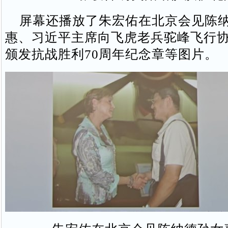
屏幕还播放了朱宏佑在北京会见陈纳
惠、习近平主席向飞虎老兵驼峰飞行
颁发抗战胜利70周年纪念章等图片。