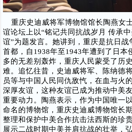
重庆史迪威将军博物馆馆长陶燕女士
谊论坛上以“铭记共同抗战岁月 传承
谊”为题发言。她讲到，重庆是抗日战
首都，自1938年至1943年遭到了日
多的无差别轰炸，重庆人民蒙受了历
难。追忆往昔，史迪威将军、陈纳德
员等与中国人民同仇敌忾，在血与火
深厚友谊，这种友谊已成为推动中美
重要动力。陶燕表示，作为中国唯一
命名的博物馆，重庆史迪威博物馆长
整理和保护中美合作抗击法西斯的珍
展示二战时期中美并肩抗战的壮举，