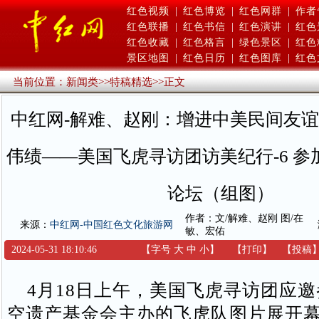
红色视频
|
红色博览
|
红色网群
|
作者
红色联播
|
红色书信
|
红色演讲
|
红色
红色收藏
|
红色格言
|
绿色景区
|
红色
景区地图
|
红色日历
|
红色图库
|
红色
当前位置：
新闻类
>>
特稿精选
>>
正文
中红网-解难、赵刚：增进中美民间友谊
伟绩——美国飞虎寻访团访美纪行-6 
论坛（组图）
作者：文/解难、赵刚 图/在
来源：
中红网-中国红色文化旅游网
敏、宏佑
2024-05-31 18:10:46
【字号
大
中
小
】
【
打印
】
【
投稿
4月18日上午，美国飞虎寻访团应邀
空遗产基金会主办的飞虎队图片展开