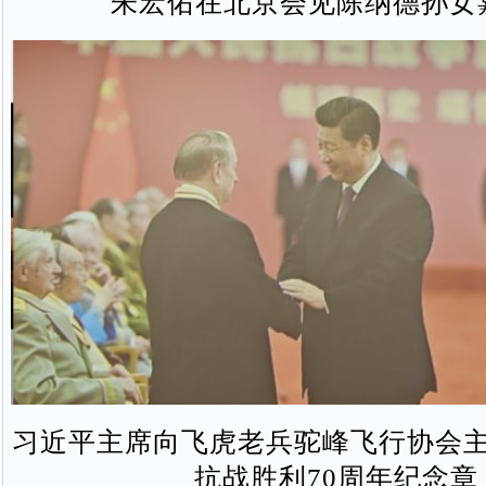
朱宏佑在北京会见陈纳德孙女
习近平主席向飞虎老兵驼峰飞行协会
抗战胜利70周年纪念章