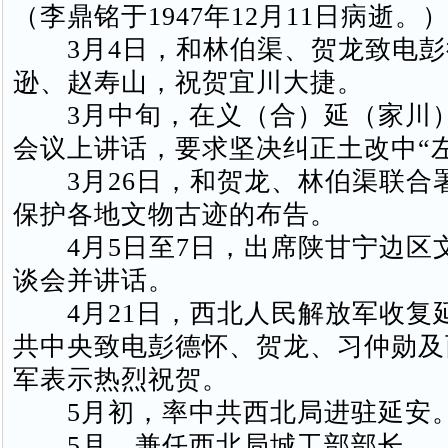
（李鼎铭于1947年12月11日病逝。
3月4日，和林伯渠、贺龙致电彭
逊、赵寿山，祝贺宜川大捷。
3月中旬，在义（合）延（家川
会议上讲话，要求坚决纠正土改中“
3月26日，和贺龙、林伯渠联合
保护各地文物古迹的布告。
4月5日至7日，出席陕甘宁边区
谈会并讲话。
4月21日，西北人民解放军收复延
共中央致电彭德怀、贺龙、习仲勋及
军表示热烈祝贺。
5月初，率中共西北局进驻延安
5月，兼任西北局城工部部长。