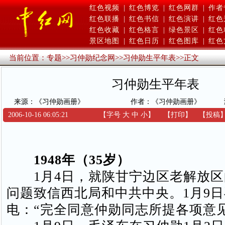
红色视频
|
红色博览
|
红色网群
|
作者
红色联播
|
红色书信
|
红色演讲
|
红色
红色收藏
|
红色格言
|
绿色景区
|
红色
景区地图
|
红色日历
|
红色图库
|
红色
当前位置：
专题
>>
习仲勋纪念网
>>
习仲勋生平年表
>>
正文
习仲勋生平年表
来源：《习仲勋画册》
作者：《习仲勋画册》
2006-10-16 06:05:21
【字号
大
中
小
】
【
打印
】
【
投稿
1948年（35岁）
1月4日，就陕甘宁边区老解放区
问题致信西北局和中共中央。1月9
电：“完全同意仲勋同志所提各项意见