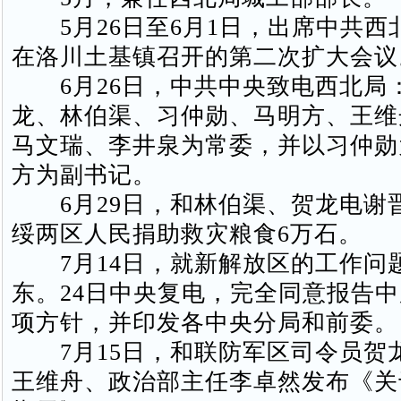
5月26日至6月1日，出席中共西
在洛川土基镇召开的第二次扩大会议
6月26日，中共中央致电西北局
龙、林伯渠、习仲勋、马明方、王维
马文瑞、李井泉为常委，并以习仲勋
方为副书记。
6月29日，和林伯渠、贺龙电谢
绥两区人民捐助救灾粮食6万石。
7月14日，就新解放区的工作问
东。24日中央复电，完全同意报告
项方针，并印发各中央分局和前委。
7月15日，和联防军区司令员贺
王维舟、政治部主任李卓然发布《关