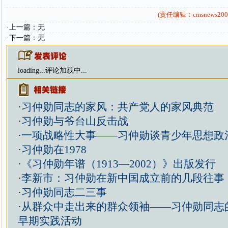
(责任编辑：cmsnews200
·上一篇：无
·下一篇：无
loading...
评论加载中...
·
习仲勋同志的家风：共产党人的家风典范
·
习仲勋与爷台山反击战
·
一项战略性大事——习仲勋谈青少年思想政
·
习仲勋在1978
·
《习仲勋年谱（1913—2002）》出版发行
·
李新市：习仲勋在新中国成立前的几段往事
·
习仲勋同志二三事
·
从群众中走出来的群众领袖——习仲勋同志
早期实践活动