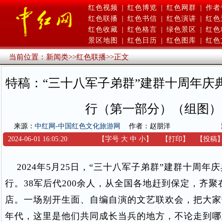
红色视频
|
红色博览
|
红色网群
|
作者
红色联播
|
红色书信
|
红色演讲
|
红色
红色收藏
|
红色格言
|
绿色景区
|
红色
景区地图
|
红色日历
|
红色图库
|
红色
当前位置：
新闻类
>>
红色联播
>>
正文
特稿：“三十八军子弟群”建群十周年庆
行（第一部分）（组图）
来源：
中红网-中国红色文化旅游网
作者：赵朋洋
2024-06-01 16:05:20
【字号
大
中
小
】
【
打印
】
【
投稿
2024年5月25日，“三十八军子弟群”建群十周年
行。38军后代200余人，从全国各地赶到保定，齐
店。一场别开生面、自编自演的文艺联欢会，把大家
年代，这里是他们共同成长当兵的地方，不论走到哪