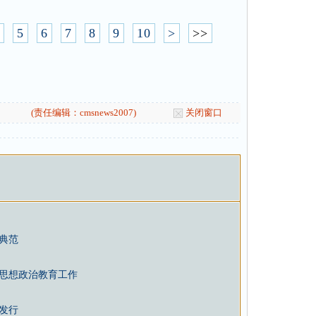
5
6
7
8
9
10
>
>>
(责任编辑：cmsnews2007)
关闭窗口
典范
思想政治教育工作
版发行