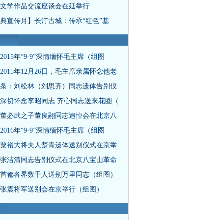
文学作品交流座谈会在延举行
典宣传月】长汀古城：传承“红色”基
2015年“9·9”深情缅怀毛主席（组图
2015年12月26日，毛主席亲属怀念他老
条：刘松林（刘思齐）同志遗体告别仪
深切怀念李昭同志 齐心同志送来花圈（
董必武之子董良翮同志追悼会在北京八
2016年“9·9”深情缅怀毛主席（组图
粟裕大将夫人楚青遗体送别仪式在京举
张洁清同志告别仪式在北京八宝山革命
首都各界数千人送别万里同志（组图）
张震将军送别会在京举行（组图）