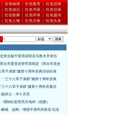
|
史海秘闻
|
红色教育
|
红色恋情
|
红色游记
|
红色书画
|
红色访谈
|
红色歌舞
|
红色环球
|
红色题词
|
红色人物
|
红色文物
|
红色头条
：
史和文献干部培训班在乌鲁木齐举办
邢台市委党史研究室制定《邢台市党史
八军子弟群”建群十周年庆典活动在保
：“三十八军子弟群”建群十周年庆典
“三十八军子弟群”建群十周年庆典活
-殷祥云：半个月亮
：唱响红歌照亮天地间（组图）
-解难、赵刚：增进中美民间友谊 纪念