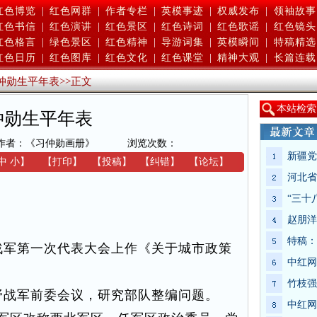
红色博览
|
红色网群
|
作者专栏
|
英模事迹
|
权威发布
|
领袖故事
红色书信
|
红色演讲
|
红色景区
|
红色诗词
|
红色歌谣
|
红色镜头
红色格言
|
绿色景区
|
红色精神
|
导游词集
|
英模瞬间
|
特稿精选
红色日历
|
红色图库
|
红色文化
|
红色课堂
|
精神大观
|
长篇连载
仲勋生平年表
>>
正文
本
站检索
仲勋生平年表
作者：《习仲勋画册》
浏览次数：
新疆党
中
小
】
【
打印
】
【
投稿
】
【
纠错
】
【
论坛
】
河北省
“三十
赵朋洋
特稿：
军第一次代表大会上作《关于城市政策
中红网
竹枝强
战军前委会议，研究部队整编问题。
中红网