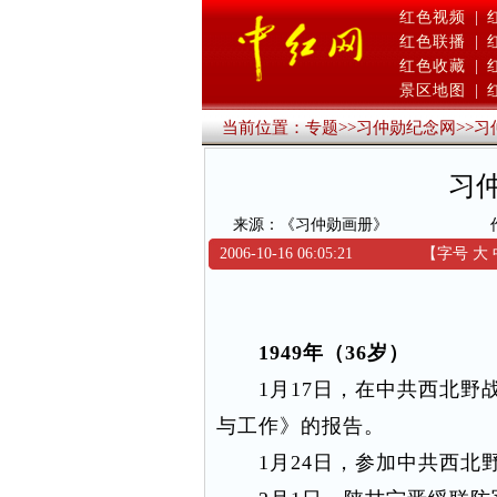
红色视频
|
红色联播
|
红色收藏
|
景区地图
|
当前位置：
专题
>>
习仲勋纪念网
>>
习
习
来源：《习仲勋画册》
2006-10-16 06:05:21
【字号
大
1949年（36岁）
1月17日，在中共西北野战
与工作》的报告。
1月24日，参加中共西北野