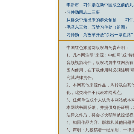
·
李新市：习仲勋在新中国成立前的几
·
习仲勋同志二三事
·
从群众中走出来的群众领袖——习仲
·
毛泽东三救、五赞习仲勋（组图）
·
习仲勋：为改革开放“杀出一条血路”
中国红色旅游网版权与免责声明：
1、凡本网注明“来源：中红网”或“
音频视频稿件，版权均属中红网所有
围内使用，在下载使用时必须注明“
究其法律责任。
2、本网其他来源作品，均转载自其
化，此类稿件不代表本网观点。
3、任何单位或个人认为本网站或本
本网站书面反馈，并提供身份证明，
法律文件后，将会尽快移除被控侵权
4、如因作品内容、版权和其他问题需要与本
5、声明：凡投稿者一经采用，一律