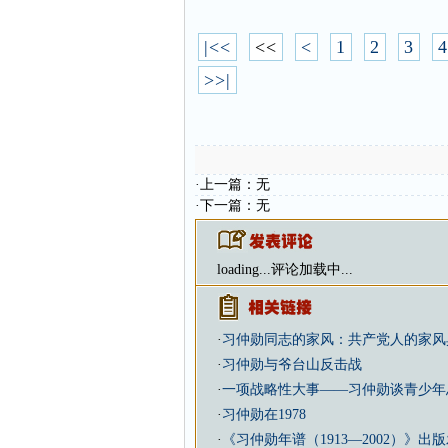
|<<
<<
<
1
2
3
4
>>|
·上一篇：无
·下一篇：无
loading...
评论加载中...
·
习仲勋同志的家风：共产党人的家风
·
习仲勋与爷台山反击战
·
一项战略性大事——习仲勋谈青少年
·
习仲勋在1978
·
《习仲勋年谱（1913—2002）》出