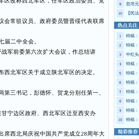
军区改称西北军区，任军区政治委员、党
忽培元
【民法
议会常驻议员、政府委员暨晋绥代表联席
特稿：
七届二中全会。
特稿：
战军前委第六次扩大会议，作总结讲
中红头
特稿：
布西北军区关于成立陕北军区的决定。
特稿：
特稿：
特稿：
局第三书记，彭德怀、贺龙分别任第一、
特稿：
特稿：
甘宁边区政府、西北军区迁至西安办
特稿：
席西北局庆祝中国共产党成立28周年大