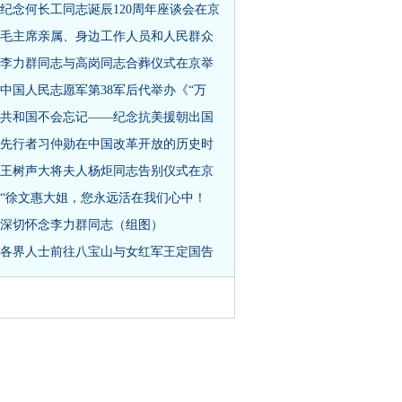
纪念何长工同志诞辰120周年座谈会在京
毛主席亲属、身边工作人员和人民群众
李力群同志与高岗同志合葬仪式在京举
中国人民志愿军第38军后代举办《“万
共和国不会忘记——纪念抗美援朝出国
先行者习仲勋在中国改革开放的历史时
王树声大将夫人杨炬同志告别仪式在京
“徐文惠大姐，您永远活在我们心中！
深切怀念李力群同志（组图）
各界人士前往八宝山与女红军王定国告