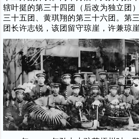
辖叶挺的第三十四团（后改为独立团
三十五团、黄琪翔的第三十六团。第
团长许志锐，该团留守琼崖，许兼琼