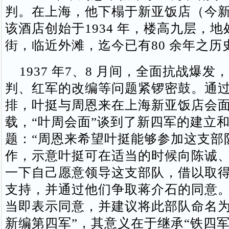
判。在上海，他下榻于新亚饭店（今
该酒店创始于1934 年，楼高九层，
街，临近外滩，迄今已有80 余年之历
1937 年7、8 月间，全面抗战爆发
判、红军的改编等问题紧锣密鼓。通
排，叶挺与周恩来在上海新亚饭店会
载，“叶周会面”谈到了新四军的建立
题：“周恩来希望叶挺能够参加这支部
作，示意叶挺可在适当的时候向陈诚
一下自己愿意领导这支部队，借以取
支持，并通过他们争取蒋介石的同意。
当即表示同意，并建议将此部队命名为
新编第四军”，其意义在于继承“铁四军