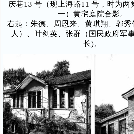
庆巷13 号（现上海路11 号，时为
一）黄宅庭院合影。
右起：朱德、周恩来、黄琪翔、郭秀
人）、叶剑英、张群（国民政府军
长)。