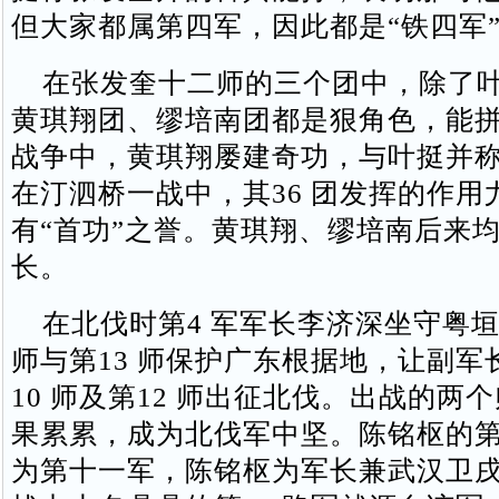
但大家都属第四军，因此都是“铁四军
在张发奎十二师的三个团中，除了叶
黄琪翔团、缪培南团都是狠角色，能
战争中，黄琪翔屡建奇功，与叶挺并称
在汀泗桥一战中，其36 团发挥的作用
有“首功”之誉。黄琪翔、缪培南后来
长。
在北伐时第4 军军长李济深坐守粤垣
师与第13 师保护广东根据地，让副军
10 师及第12 师出征北伐。出战的两
果累累，成为北伐军中坚。陈铭枢的第1
为第十一军，陈铭枢为军长兼武汉卫