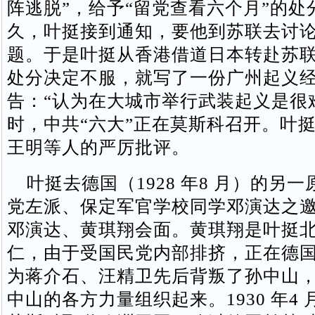
阵逃脱”，给予“留党查看六个月”的处
久，叶挺接到通知，要他到苏联去讨
题。于是叶挺从香港借道日本转赴苏
处分决定不服，就写了一份广州起义
告：“认为在大城市举行武装起义是很
时，中共“六大”正在莫斯科召开。叶
王明等人的严厉批评。
叶挺去德国（1928 年8 月）的另
党左派、保定军官学校同学邓演达之
邓演达、黄琪翔会面。黄琪翔是叶挺
仁，由于受国民党内部排挤，正在德
为蒋介石、汪精卫先后背叛了孙中山
中山的各方力量组织起来。1930 年4