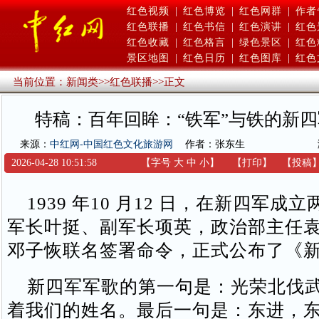
红色视频
|
红色博览
|
红色网群
|
作者
红色联播
|
红色书信
|
红色演讲
|
红色
红色收藏
|
红色格言
|
绿色景区
|
红色
景区地图
|
红色日历
|
红色图库
|
红色
当前位置：
新闻类
>>
红色联播
>>
正文
特稿：百年回眸：“铁军”与铁的新
来源：
中红网-中国红色文化旅游网
作者：张东生
2026-04-28 10:51:58
【字号
大
中
小
】
【
打印
】
【
投稿
1939 年10 月12 日，在新四军成
军长叶挺、副军长项英，政治部主任
邓子恢联名签署命令，正式公布了《
新四军军歌的第一句是：光荣北伐武
着我们的姓名。最后一句是：东进，