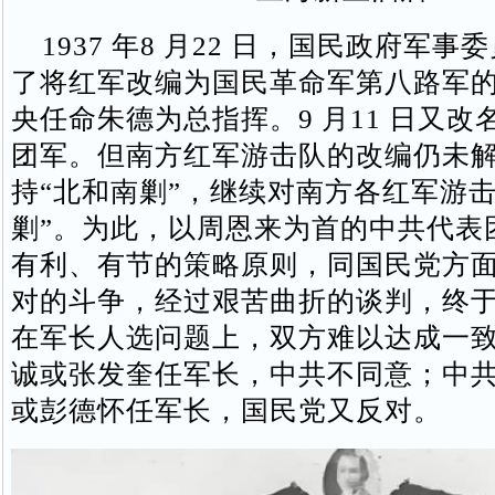
1937 年8 月22 日，国民政府军事
了将红军改编为国民革命军第八路军
央任命朱德为总指挥。9 月11 日又改
团军。但南方红军游击队的改编仍未
持“北和南剿”，继续对南方各红军游击
剿”。为此，以周恩来为首的中共代表
有利、有节的策略原则，同国民党方
对的斗争，经过艰苦曲折的谈判，终
在军长人选问题上，双方难以达成一
诚或张发奎任军长，中共不同意；中
或彭德怀任军长，国民党又反对。