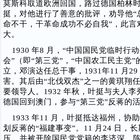
莫斯科取道欧洲回国，路过德国柏林
挺，对他进行了善意的批评，劝导他“
命不干，干革命成功不必自我”，此言
大。
1930 年8 月，“中国国民党临时行
会”（即“第三党”，“中国农工民主党”
立，邓演达任总干事，1931年11 月2
害。其后由“北伐双杰”之一的黄琪翔任
要领导人。1932 年秋，叶挺与夫人
德国回到澳门，参与“第三党”反蒋的
1933 年11 月，叶挺抵达福州，协
划反蒋的“福建事变”。11 月24 日，
压、并被开除国民党党籍的李济深、