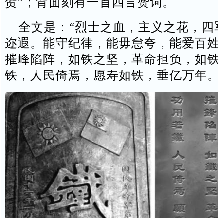
贺”；背面刻有一首四言赞词。
全文是：“烈士之血，主义之花，四
迩遐。能守纪律，能毋怠夸，能爱百
摧峰陷阵，如铁之坚，革命担负，如
铁，人民倚焉，愿寿如铁，垂亿万年。