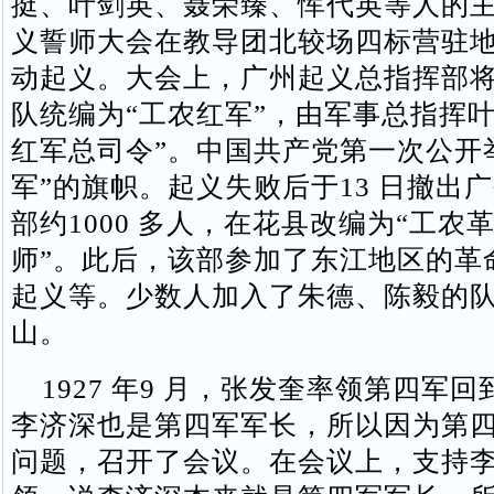
挺、叶剑英、聂荣臻、恽代英等人的
义誓师大会在教导团北较场四标营驻
动起义。大会上，广州起义总指挥部
队统编为“工农红军”，由军事总指挥叶
红军总司令”。中国共产党第一次公开
军”的旗帜。起义失败后于13 日撤出
部约1000 多人，在花县改编为“工农
师”。此后，该部参加了东江地区的革
起义等。少数人加入了朱德、陈毅的
山。
1927 年9 月，张发奎率领第四军
李济深也是第四军军长，所以因为第
问题，召开了会议。在会议上，支持