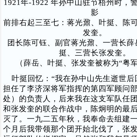
1921年-1922 年孙中山驻节梧州时
影
前排右起三至七：蒋光鼐、叶挺、陈
发奎。
团长陈可钰、副官蒋光鼐、一营长薛
挺、三营长张发奎。
（薛岳、叶挺、张发奎被称为“粤军
叶挺回忆：“我在孙中山先生逝世后
担任了李济深将军指挥的第四军顾问
处）的负责人，后来我在这支军队任
和张发奎的联合作战中，陈炯明的最
灭了。一九二五年秋，我奉命去组建
个月后我带领那个团开始北伐了，张