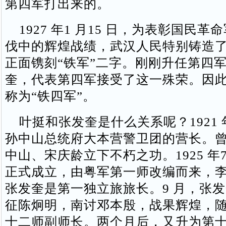
第四军打出来的。
1927 年1 月15 日，为表彰国民革
伐中的辉煌战绩，武汉人民特别铸造
正面镌刻“铁军”二字。刚刚升任第四
奎，代表第四军接受了这一殊荣。因
称为“铁四军”。
叶挺和张发奎是什么关系呢？1921
孙中山总统府大本营警卫团的营长。
中山、宋庆龄立下不朽之功。1925 年
正式成立，由粤军第一师改编而来，
张发奎是第一独立旅旅长。9 月，张
征陈炯明，南讨邓本殷，战果辉煌，
十二师副师长。两个月后，又升为第