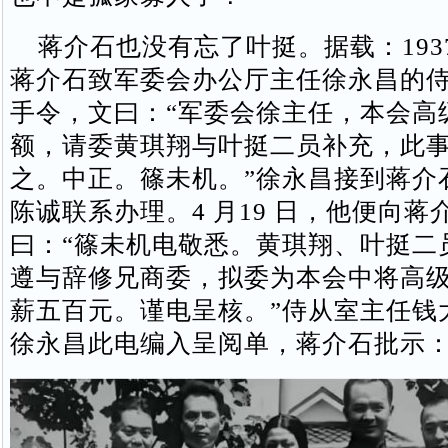
蒋介石也没有忘了叶挺。据载：1937 年
蒋介石致军委会办公厅主任徐永昌的侍秘
手令，文曰：“军委会徐主任，本会高
额，请委黄琪翔与叶挺二员补充，此
之。中正。篠未机。”徐永昌接到蒋介
陈诚联系办理。4 月19 日，他便向蒋
曰：“篠未机电敬悉。黄琪翔、叶挺二
遵与辞修兄商委，拟委为本会中将高
薪五百元。谨电呈核。”侍从室主任钱
徐永昌此电编入呈阅单，蒋介石批示：