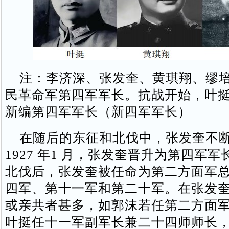
注：李济深、张发奎、黄琪翔、缪培
民革命军第四军军长。抗战开始，叶
新编第四军军长（新四军军长）
在随后的东征和北伐中，张发奎不断
1927 年1 月，张发奎晋升为第四军
北伐后，张发奎被任命为第二方面军
四军、第十一军和第二十军。在张发
或亲共者甚多，如郭沫若任第二方面
叶挺任十一军副军长兼二十四师师长