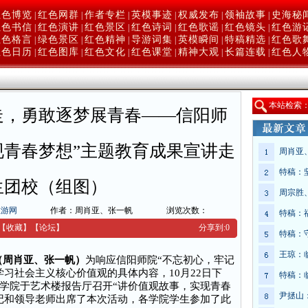
红色博览
红色网群
作者专栏
英模事迹
权威发布
领袖故事
史海秘
|
|
|
|
|
|
红色书信
红色演讲
红色景区
红色诗词
红色歌谣
红色镜头
红色游
|
|
|
|
|
|
红色格言
绿色景区
红色精神
导游词集
英模瞬间
特稿精选
红色歌
|
|
|
|
|
|
红色日历
红色图库
红色文化
红色课堂
精神大观
长篇连载
红色人
|
|
|
|
|
|
本
站检索
走，勇敢逐梦展青春——信阳师
现青春梦想”主题教育成果宣讲走
周肖亚
特稿：
生团校（组图）
周宗胜
旅游网
作者：周肖亚、张一帆
浏览次数：
特稿：
【收藏】
【
论坛
】
分享到:
0
特稿：
王琼：
电（周肖亚、张一帆）
为响应信阳师院“不忘初心，牢记
习社会主义核心价值观的具体内容，10月22日下
特稿：
学院于艺术楼报告厅召开“讲价值观故事，实现青春
尹拯山
记和领导老师出席了本次活动，各学院学生参加了此