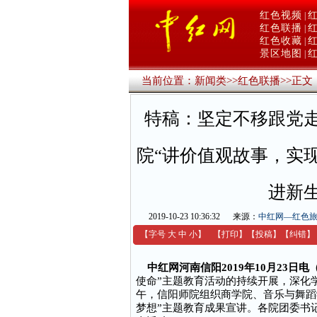
红色视频
|
红色联播
|
红色收藏
|
景区地图
|
当前位置：
新闻类
>>
红色联播
>>
正文
特稿：坚定不移跟党
院“讲价值观故事，实
进新
2019-10-23 10:36:32
来源：
中红网—红色
【字号
大
中
小
】
【
打印
】
【
投稿
】
【
纠错
】
中红网河南信阳2019年10月23日
使命”主题教育活动的持续开展，深化学
午，信阳师院组织商学院、音乐与舞蹈
梦想”主题教育成果宣讲。各院团委书