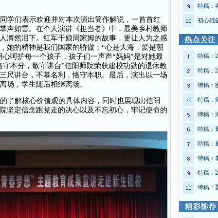
特稿：
同学们表示欢迎并对本次演出简作解说，一首首红
初心砥
掌声如雷。在个人演讲《担当者》中，最美乡村教师
人潸然泪下。红军干娘周家姆的故事，更让人为之感
，她的精神是我们国家的骄傲；“心是大海，爱是朝
用心呵护每一个孩子，孩子们一声声“妈妈”是对她最
特稿：2
恪守本分，敬守讲台”信阳师院荣获建校功勋的退休教
特稿：2
三尺讲台，不慕名利，恪守本职。最后，演出以一场
离场，学生随后相继离场。
特稿：
特稿：
的了解核心价值观的具体内容，同时也展现出信阳
院坚定信念跟党走的决心以及不忘初心，牢记使命的
特稿：
特稿：
特稿：
特稿：
特稿：2
特稿：