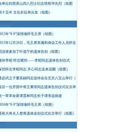
各单位到黑茶山四八烈士纪念馆祭拜先烈（组图
砺十五年 文化长征再出发（组图）
015年“9·9”深情缅怀毛主席（组图）
015年12月26日，毛主席亲属和身边工作人员怀念
图说谁参加了叶选宁的遗体告别（组图）
痛悼李昭 怀念耀邦——李昭同志遗体告别仪式
深切怀念李昭同志 齐心同志送来花圈（组图）
董必武之子董良翮同志追悼会在北京八宝山举行（
最后一位开国中将王秉璋同志遗体告别仪式在京举
老一辈革命家谭震林同志长子谭淮远病逝
016年“9·9”深情缅怀毛主席（组图）
粟裕大将夫人楚青遗体送别仪式在京举行（组图）