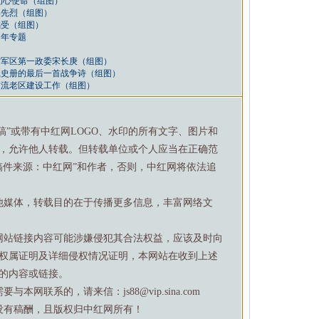
初心使命（组图）
拜先烈（组图）
感受（组图）
周年专题
省军区第一政委宋长庚（组图）
载史册的最后一首战争诗（组图）
交流老区建设工作（组图）
特稿”或带有中红网LOGO、水印的所有文字、图片和
，允许他人转载。但转载单位或个人应当在正确范
稿件来源：中红网”和作者，否则，中红网将依法追
他媒体，转载目的在于传播更多信息，丰富网络文
网站链接内容可能涉嫌侵犯其合法权益，应该及时向
权属证明及详细侵权情况证明，本网站在收到上述
的内容或链接。
网联系的，请来信：js88@vip.sina.com
没有稿酬，且版权归中红网所有！