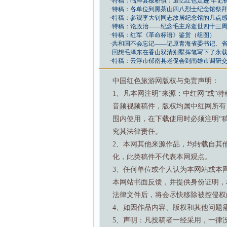
·
特稿：临泽县板桥镇：追忆红色足迹 牢记
·
特稿：各单位到黑茶山四八烈士纪念馆祭
·
特稿：参观李大钊同志故居纪念馆的几点
·
特稿：论政治——纪念毛主席逝世四十三
·
特稿：红军《革命标语》鉴赏（组图）
·
共和国不会忘记——记原青海省委书记、
·
回想毛泽东在香山双清别墅挥笔写下了永
·
特稿：云浮市郁南县老促会到南雄市调研
中国红色旅游网版权与免责声明：
1、凡本网注明“来源：中红网”或“
音频视频稿件，版权均属中红网所有
围内使用，在下载使用时必须注明“
究其法律责任。
2、本网其他来源作品，均转载自其
化，此类稿件不代表本网观点。
3、任何单位或个人认为本网站或本
本网站书面反馈，并提供身份证明，
法律文件后，将会尽快移除被控侵权
4、如因作品内容、版权和其他问题需要与本
5、声明：凡投稿者一经采用，一律