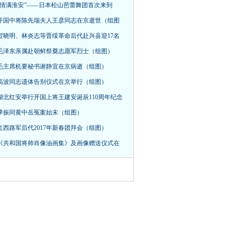
“情满淮安”——日本松山芭蕾舞团首次来到
开国中将陈先瑞夫人王彦同志在京逝世（组图
贺晓明、林炎志等晋绥革命后代赴兴县迎17名
毛泽东亲属赴朝鲜祭奠志愿军烈士（组图）
毛主席机要秘书谢静宜在京病逝（组图）
高波同志遗体告别仪式在京举行（组图）
湖北红安举行开国上将王建安诞辰110周年纪念
季振同黄中岳冤案始末（组图）
红西路军后代2017年新春团拜会（组图）
《共和国将帅肖像油画集》及画像赠送仪式在