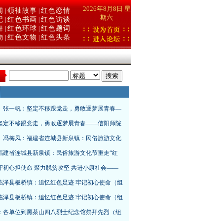
2026年8月8日 星
闻
领袖故事
红色恋情
|
|
期六
记
红色书画
红色访谈
|
|
舞
红色环球
红色题词
|
|
物
红色文物
红色头条
|
|
：
、张一帆：坚定不移跟党走，勇敢逐梦展青春—
坚定不移跟党走，勇敢逐梦展青春——信阳师院
、冯梅凤：福建省连城县新泉镇：民俗旅游文化
福建省连城县新泉镇：民俗旅游文化节重走“红
守初心担使命 聚力脱贫攻坚 共进小康社会——
临泽县板桥镇：追忆红色足迹 牢记初心使命（组
临泽县板桥镇：追忆红色足迹 牢记初心使命（组
：各单位到黑茶山四八烈士纪念馆祭拜先烈（组