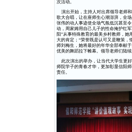
次活动。
演出开始，主持人对出席领导老师和
歌大合唱，让在座师生心潮澎湃，全场
张伟的动人事迹使全场气氛低沉甚至令
动，周家姆用自己儿子的性命掩护红军
阳”从事特殊教育的最美乡村教师，她
大的肯定；“荣誉既是认可又是鞭策，
师刘梅生，她将最好的年华全部奉献于
优美的舞蹈拉下帷幕。领导老师们陆续
此次演出的举办，让当代大学生更好
师院学子的青春才华，更加彰显信阳师
责任。