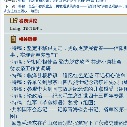
·上一篇：
特稿：临泽县板桥镇：追忆红色足迹 牢记初心使命（组图）
·下一篇：
特稿：坚定不移跟党走，勇敢逐梦展青春——信阳师院“讲价值观故事，
讲走进新生团校（组图）
loading...
评论加载中...
·
特稿：坚定不移跟党走，勇敢逐梦展青春——信阳师
事，实现青春梦想”主
·
特稿：守初心担使命 聚力脱贫攻坚 共进小康社会
贫攻坚工作的调研
·
特稿：临泽县板桥镇：追忆红色足迹 牢记初心使命
·
特稿：各单位到黑茶山四八烈士纪念馆祭拜先烈（
·
特稿：参观李大钊同志故居纪念馆的几点感受（组
·
特稿：论政治——纪念毛主席逝世四十三周年专题
·
特稿：红军《革命标语》鉴赏（组图）
·
共和国不会忘记——记原青海省委书记、省军区第
图）
·
回想毛泽东在香山双清别墅挥笔写下了永载史册的