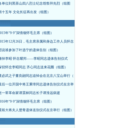
各单位到黑茶山四八烈士纪念馆祭拜先烈（组图
砺十五年 文化长征再出发（组图）
015年“9·9”深情缅怀毛主席（组图）
015年12月26日，毛主席亲属和身边工作人员怀念
图说谁参加了叶选宁的遗体告别（组图）
痛悼李昭 怀念耀邦——李昭同志遗体告别仪式
深切怀念李昭同志 齐心同志送来花圈（组图）
董必武之子董良翮同志追悼会在北京八宝山举行（
最后一位开国中将王秉璋同志遗体告别仪式在京举
老一辈革命家谭震林同志长子谭淮远病逝
016年“9·9”深情缅怀毛主席（组图）
粟裕大将夫人楚青遗体送别仪式在京举行（组图）