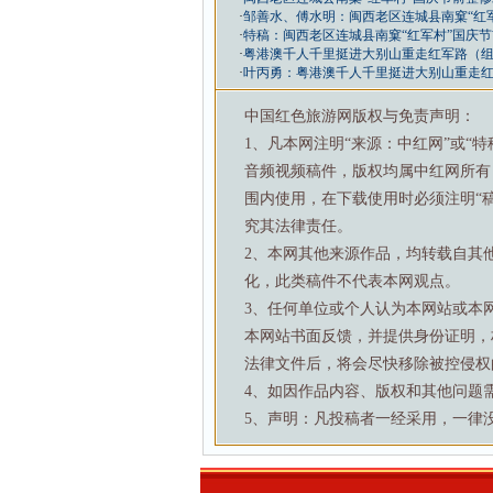
·
邹善水、傅水明：闽西老区连城县南窠“红
·
特稿：闽西老区连城县南窠“红军村”国庆
·
粤港澳千人千里挺进大别山重走红军路（
·
叶丙勇：粤港澳千人千里挺进大别山重走
中国红色旅游网版权与免责声明：
1、凡本网注明“来源：中红网”或“
音频视频稿件，版权均属中红网所有
围内使用，在下载使用时必须注明“
究其法律责任。
2、本网其他来源作品，均转载自其
化，此类稿件不代表本网观点。
3、任何单位或个人认为本网站或本
本网站书面反馈，并提供身份证明，
法律文件后，将会尽快移除被控侵权
4、如因作品内容、版权和其他问题需要与本
5、声明：凡投稿者一经采用，一律