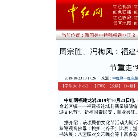
红色视频
|
红色联播
|
红色收藏
|
景区地图
|
当前位置：
新闻类
>>
特稿精选
>>
正文
周宗胜、冯梅凤：福建
节重走“
2019-10-23 10:17:26
来源：
中红网—红色
【字号
大
中
小
】
【
打印
】
【
投稿
】
【
纠错
】
中红网福建龙岩2019年10月23日
命老区镇——福建省连城县新泉镇儒畲村
游文化节”。祈福国泰民安，百业兴旺
据介绍，该项民俗文化节活动为期7天
恭迎观音佛母；挑担（谷子）比赛；游
书法展；八盟联欢文艺晚会等丰富多彩