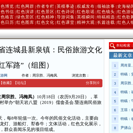
红色博览
红色网群
作者专栏
英模事迹
权威发布
领袖故事
史海秘
|
|
|
|
|
|
红色书信
红色演讲
红色景区
红色诗词
红色歌谣
红色镜头
红色游
|
|
|
|
|
|
红色格言
绿色景区
红色精神
导游词集
英模瞬间
特稿精选
红色歌
|
|
|
|
|
|
红色日历
红色图库
红色文化
红色课堂
精神大观
长篇连载
红色人
|
|
|
|
|
|
本
站检索
省连城县新泉镇：民俗旅游文化
红军路”（组图）
周肖亚
特稿：
旅游网
作者：周宗胜、冯梅凤
浏览次数：
【收藏】
【
论坛
】
分享到:
0
周宗胜
特稿：
电（周宗胜、冯梅凤）
10月18日（农历9月20日），革
特稿：
举办“朝天岩八盟（2019）儒畲圣会.暨连南民俗旅
。
王琼：
，每8年轮值一次。今年的民俗文化活动，主要由
特稿：
龙灯、游船灯、犁春牛；文体活动，红色文化展示，
尹拯山
，群众喜闻乐见的项目组成。