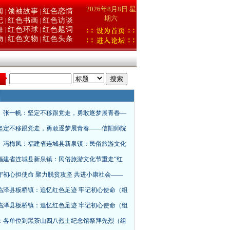
2026年8月8日 星
闻
领袖故事
红色恋情
|
|
期六
记
红色书画
红色访谈
|
|
舞
红色环球
红色题词
|
|
物
红色文物
红色头条
|
|
：
、张一帆：坚定不移跟党走，勇敢逐梦展青春—
坚定不移跟党走，勇敢逐梦展青春——信阳师院
、冯梅凤：福建省连城县新泉镇：民俗旅游文化
福建省连城县新泉镇：民俗旅游文化节重走“红
守初心担使命 聚力脱贫攻坚 共进小康社会——
临泽县板桥镇：追忆红色足迹 牢记初心使命（组
临泽县板桥镇：追忆红色足迹 牢记初心使命（组
：各单位到黑茶山四八烈士纪念馆祭拜先烈（组