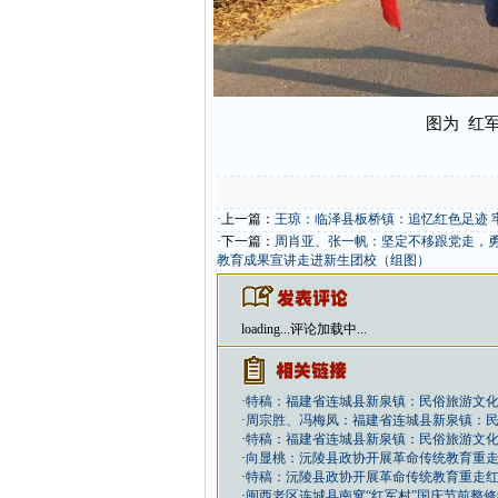
图为 红
·上一篇：
王琼：临泽县板桥镇：追忆红色足迹 
·下一篇：
周肖亚、张一帆：坚定不移跟党走，勇
教育成果宣讲走进新生团校（组图）
loading...
评论加载中...
·
特稿：福建省连城县新泉镇：民俗旅游文化
·
周宗胜、冯梅凤：福建省连城县新泉镇：民
·
特稿：福建省连城县新泉镇：民俗旅游文化
·
向显桃：沅陵县政协开展革命传统教育重
·
特稿：沅陵县政协开展革命传统教育重走
·
闽西老区连城县南窠“红军村”国庆节前整