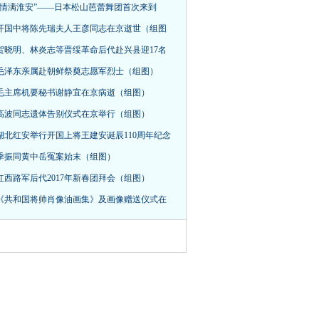
“情满淮安”——日本松山芭蕾舞团首次来到
开国中将陈先瑞夫人王彦同志在京逝世（组图
贺晓明、林炎志等晋绥革命后代赴兴县迎17名
毛泽东亲属赴朝鲜祭奠志愿军烈士（组图）
毛主席机要秘书谢静宜在京病逝（组图）
高波同志遗体告别仪式在京举行（组图）
湖北红安举行开国上将王建安诞辰110周年纪念
季振同黄中岳冤案始末（组图）
红西路军后代2017年新春团拜会（组图）
《共和国将帅肖像油画集》及画像赠送仪式在