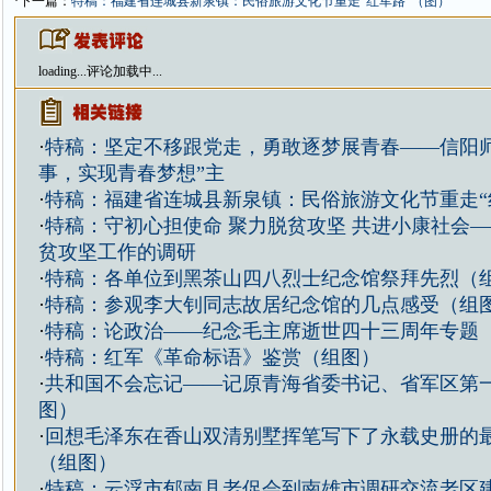
·下一篇：
特稿：福建省连城县新泉镇：民俗旅游文化节重走“红军路”（图）
loading...
评论加载中...
·
特稿：坚定不移跟党走，勇敢逐梦展青春——信阳师
事，实现青春梦想”主
·
特稿：福建省连城县新泉镇：民俗旅游文化节重走“
·
特稿：守初心担使命 聚力脱贫攻坚 共进小康社会
贫攻坚工作的调研
·
特稿：各单位到黑茶山四八烈士纪念馆祭拜先烈（
·
特稿：参观李大钊同志故居纪念馆的几点感受（组
·
特稿：论政治——纪念毛主席逝世四十三周年专题
·
特稿：红军《革命标语》鉴赏（组图）
·
共和国不会忘记——记原青海省委书记、省军区第
图）
·
回想毛泽东在香山双清别墅挥笔写下了永载史册的
（组图）
·
特稿：云浮市郁南县老促会到南雄市调研交流老区