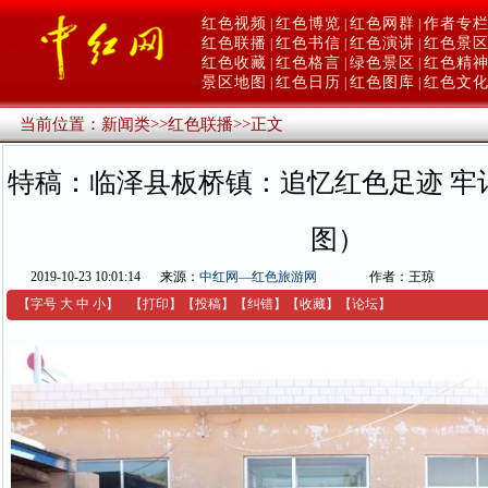
红色视频
红色博览
红色网群
作者专
|
|
|
红色联播
红色书信
红色演讲
红色景
|
|
|
红色收藏
红色格言
绿色景区
红色精
|
|
|
景区地图
红色日历
红色图库
红色文
|
|
|
当前位置：
新闻类
>>
红色联播
>>
正文
特稿：临泽县板桥镇：追忆红色足迹 牢
图）
2019-10-23 10:01:14
来源：
中红网—红色旅游网
作者：王琼
【字号
大
中
小
】
【
打印
】
【
投稿
】
【
纠错
】
【收藏】
【
论坛
】