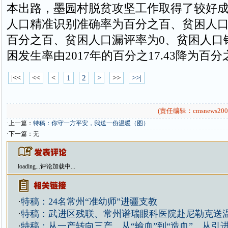
本出路，墨园村脱贫攻坚工作取得了较好
人口精准识别准确率为百分之百、贫困人
百分之百、贫困人口漏评率为0、贫困人口
困发生率由2017年的百分之17.43降为百分之
|<<
<<
<
1
2
>
>>
>>|
(责任编辑：cmsnews200
·上一篇：
特稿：你守一方平安，我送一份温暖（图）
·下一篇：无
loading...
评论加载中...
·
特稿：24名常州“准幼师”进疆支教
·
特稿：武进区残联、常州谱瑞眼科医院赴尼勒克送
·
特稿：从一产转向三产、从“输血”到“造血”、从引