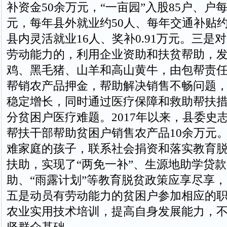
补资金50余万元，“一亩园”入股85户、户每
元，每年县外就业约50人、每年交通补贴约
县内灵活就业16人、奖补0.91万元。三是
劳动能力的，利用企业资助和扶贫帮助，
鸡、黑毛猪、山羊和高山黄牛，由包帮责
帮销农产品押金，帮助解决销售不畅问题
稳定增长，同时通过医疗保障和救助帮扶
分贫困户医疗难题。2017年以来，县委史
帮扶干部帮助贫困户销售农产品10余万元
难家庭的孩子，联系社会捐资和落实教育
扶助，实现了“两免一补”、生源地助学贷
助、“雨露计划”等教育脱贫政策应享尽享
五是动员有劳动能力的贫困户参加相应的
农业实用技术培训，提高自身发展能力，