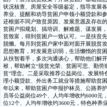
状况核查、房屋安全等级鉴定，指导发展
养业、提醒和劝导贫困户申领小额贷款和
还根据不同户致贫原因、发展意愿及存在
贫困户拟规划、搞培训、解难题、谋发展
贫致富，得到贫困户一致认可。一是扶贫
脱懒。每月到贫困户家中面对面开展脱贫
思想教育，对发展意识弱，生活懒惰的贫
从扶智着手，多次沟通谈心，帮助他们解
袱，帮助树立“脱贫光荣、贫困可悲、勤劳
贫”理念。二是采取推荐公益岗位、发展特
理小额贷款、外出务工就业等措施帮助贫困户
年以来，帮助贫困户申报护林员、公路养
员等公益岗位49个、人均年增收约6000元
位12个、人均年增收约3600元，特色种养业