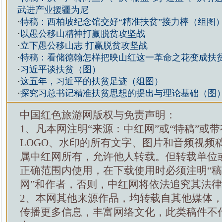
武进产业援疆为尼
·
特稿：西柏坡纪念馆交好“精准扶贫”接力棒（组图
·
以愚公移山精神打赢脱贫攻坚战
·
立下愚公移山志 打赢脱贫攻坚战
·
特稿：看储德翰怎样把映山红这一革命之花变成扶
·
习近平谈扶贫（图）
·
这五年，习近平的扶贫足迹（组图）
·
探究习总书记精准扶贫思想的提出与理论基础（图
中国红色旅游网版权与免责声明：
1、凡本网注明“来源：中红网”或“特稿”或
LOGO、水印的所有文字、图片和音频视频
属中红网所有，允许他人转载。但转载单位
正确范围内使用，在下载使用时必须注明“
网”和作者，否则，中红网将依法追究其法
2、本网其他来源作品，均转载自其他媒体
传播更多信息，丰富网络文化，此类稿件不