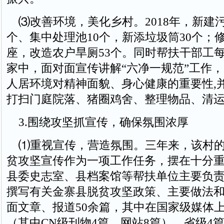
⑶改善环境，美化乡村。2018年，新建
个、集中处理池10个，新添垃圾筒30个；
座，改造农户旱厕53个。同时帮扶干部工
家中，面对面宣传讲解“六净一规范”工作
人居环境对精神面貌、身心健康的重要性,
打扫门庭院落、猪圈鸡舍、整理物品、清
3.围绕攻坚抓宣传，确保氛围浓厚
⑴重视宣传，营造氛围。三年来，该村的
贫攻坚宣传作为一项工作任务，摆在十分
县委史志室、县档案馆等帮扶单位主要负
撰写有关金寨县脱贫攻坚政策、主要做法
面文章、报道50余篇，其中在国家级媒体上
（其中CN级刊物4篇、网站8篇）、省级4