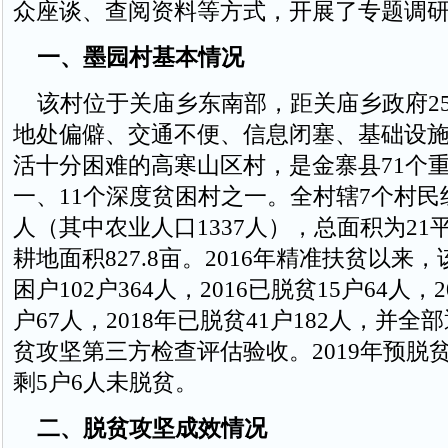
众座谈、查阅资料等方式，开展了专题调
一、墨园村基本情况
该村位于关庙乡东南部，距关庙乡政府2
地处偏僻、交通不便、信息闭塞、基础设
活十分困难的高寒山区村，是金寨县71个
一、11个深度贫困村之一。全村辖7个村民组，
人（其中农业人口1337人），总面积为21
耕地面积827.8亩。2016年精准扶贫以来
困户102户364人，2016已脱贫15户64人，2
户67人，2018年已脱贫41户182人，并
贫攻坚第三方检查评估验收。2019年预脱贫
剩5户6人未脱贫。
二、脱贫攻坚成效情况