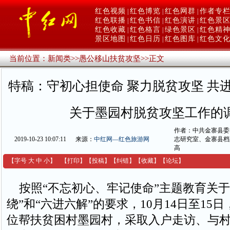
红色视频
红色博览
红色网群
作者专
|
|
|
红色联播
红色书信
红色演讲
红色景
|
|
|
红色收藏
红色格言
绿色景区
红色精
|
|
|
景区地图
红色日历
红色图库
红色文
|
|
|
当前位置：
新闻类
>>
愚公移山扶贫攻坚
>>
正文
特稿：守初心担使命 聚力脱贫攻坚 共
关于墨园村脱贫攻坚工作的
作者：中共金寨县委
2019-10-23 10:07:11
来源：
中红网—红色旅游网
志研究室、金寨县档
高
【字号
大
中
小
】
【
打印
】
【
投稿
】
【
纠错
】
【收藏】
【
论坛
】
按照“不忘初心、牢记使命”主题教育关于
绕”和“六进六解”的要求，10月14日至15
位帮扶贫困村墨园村，采取入户走访、与