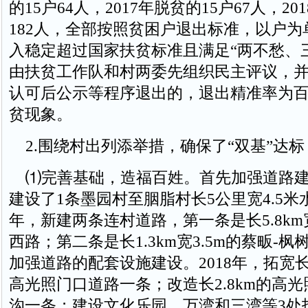
的15户64人，2017年脱贫的15户67人，20
182人，全部按照贫困户退出标准，以户
入稳定超过国家扶贫标准且满足“两不愁、
由扶贫工作队和村两委先组织民主评议，
认可后公示等程序退出的，退出精准率为
贫现象。
2.围绕村出列添举措，确保了“双基”达标
⑴完善基础，造福百姓。首先加强道路建设
建设了1条墨园村至胭脂村长5公里宽4.5米水
年，新建两条连村道路，第一条是长5.8km
西路；第二条是长1.3km宽3.5m的蔡畈-
加强道路的配套设施建设。2018年，拓宽长1
高光照门口道路一条；改造长2.8km的高光
沟一条；建设文化乐园、万湾和三湾等3处护